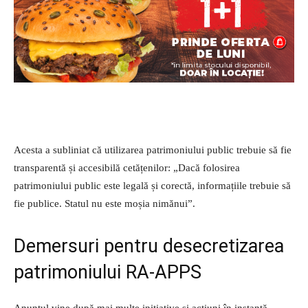
Acesta a subliniat că utilizarea patrimoniului public trebuie să fie
transparentă și accesibilă cetățenilor: „Dacă folosirea
patrimoniului public este legală și corectă, informațiile trebuie să
fie publice. Statul nu este moșia nimănui”.
Demersuri pentru desecretizarea
patrimoniului RA-APPS
Anunțul vine după mai multe inițiative și acțiuni în instanță