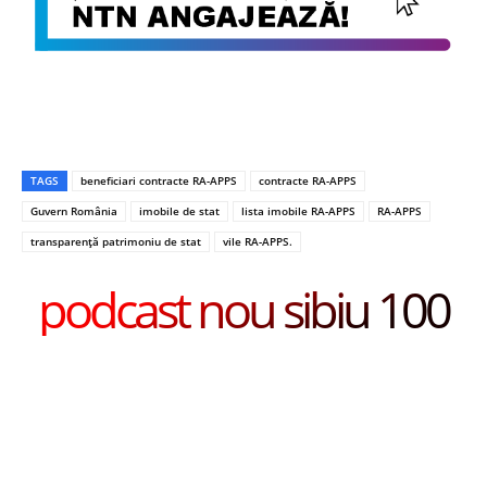
TAGS
beneficiari contracte RA-APPS
contracte RA-APPS
Guvern România
imobile de stat
lista imobile RA-APPS
RA-APPS
transparență patrimoniu de stat
vile RA-APPS.
podcast nou sibiu 100