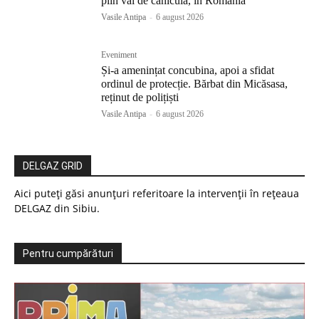
plin val de caniculă, în România
Vasile Antipa
-
6 august 2026
Eveniment
Și-a amenințat concubina, apoi a sfidat
ordinul de protecție. Bărbat din Micăsasa,
reținut de polițiști
Vasile Antipa
-
6 august 2026
DELGAZ GRID
Aici puteți găsi anunțuri referitoare la intervenții în rețeaua
DELGAZ din Sibiu.
Pentru cumpărături