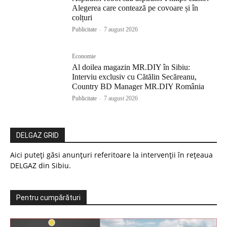
Alegerea care contează pe covoare și în
colțuri
Publicitate
-
7 august 2026
Economie
Al doilea magazin MR.DIY în Sibiu:
Interviu exclusiv cu Cătălin Secăreanu,
Country BD Manager MR.DIY România
Publicitate
-
7 august 2026
DELGAZ GRID
Aici puteți găsi anunțuri referitoare la intervenții în rețeaua
DELGAZ din Sibiu.
Pentru cumpărături