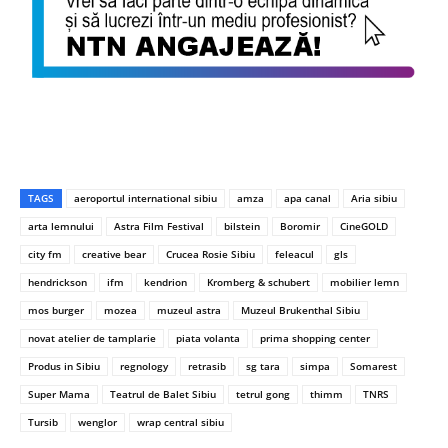
TAGS
aeroportul international sibiu
amza
apa canal
Aria sibiu
arta lemnului
Astra Film Festival
bilstein
Boromir
CineGOLD
city fm
creative bear
Crucea Rosie Sibiu
feleacul
gls
hendrickson
ifm
kendrion
Kromberg & schubert
mobilier lemn
mos burger
mozea
muzeul astra
Muzeul Brukenthal Sibiu
novat atelier de tamplarie
piata volanta
prima shopping center
Produs in Sibiu
regnology
retrasib
sg tara
simpa
Somarest
Super Mama
Teatrul de Balet Sibiu
tetrul gong
thimm
TNRS
Tursib
wenglor
wrap central sibiu