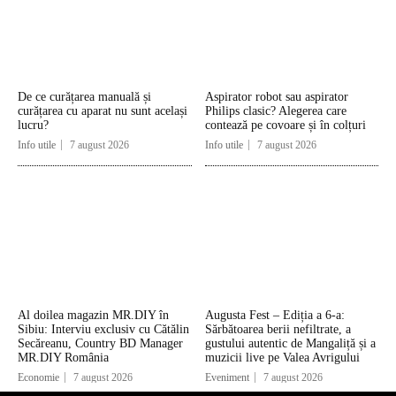
De ce curățarea manuală și
Aspirator robot sau aspirator
curățarea cu aparat nu sunt același
Philips clasic? Alegerea care
lucru?
contează pe covoare și în colțuri
Info utile
7 august 2026
Info utile
7 august 2026
Al doilea magazin MR.DIY în
Augusta Fest – Ediția a 6-a:
Sibiu: Interviu exclusiv cu Cătălin
Sărbătoarea berii nefiltrate, a
Secăreanu, Country BD Manager
gustului autentic de Mangaliță și a
MR.DIY România
muzicii live pe Valea Avrigului
Economie
7 august 2026
Eveniment
7 august 2026