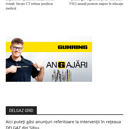
evitată: fiecare CT trebuie justificat
FSLI anunță proteste majore în educație
medical
DELGAZ GRID
Aici puteți găsi anunțuri referitoare la intervenții în rețeaua
DELGAZ din Sibiu.