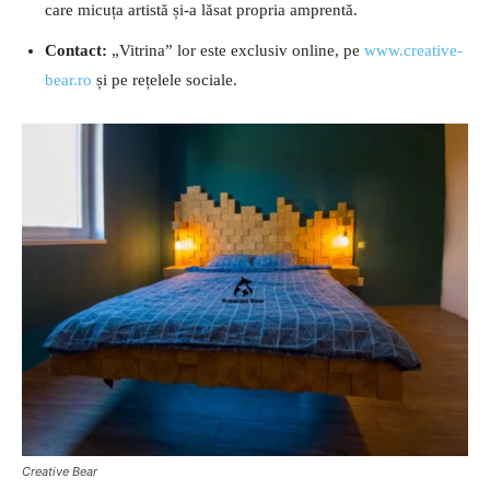
care micuța artistă și-a lăsat propria amprentă.
Contact:
„Vitrina” lor este exclusiv online, pe
www.creative-
bear.ro
și pe rețelele sociale.
Creative Bear