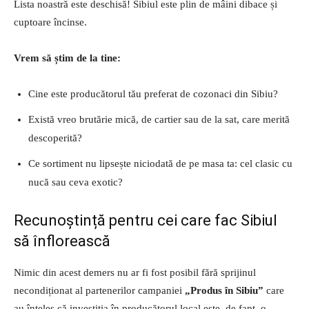
Lista noastră este deschisă! Sibiul este plin de mâini dibace și
cuptoare încinse.
Vrem să știm de la tine:
Cine este producătorul tău preferat de cozonaci din Sibiu?
Există vreo brutărie mică, de cartier sau de la sat, care merită
descoperită?
Ce sortiment nu lipsește niciodată de pe masa ta: cel clasic cu
nucă sau ceva exotic?
Recunoștință pentru cei care fac Sibiul
să înflorească
Nimic din acest demers nu ar fi fost posibil fără sprijinul
necondiționat al partenerilor campaniei
„Produs în Sibiu”
care
au înțeles că investiția în producătorul local este, de fapt, o