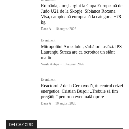
România, aur și argint la Cupa Europeană de
Judo U21 de la Skopje. Sibianca Roxana
Vișa, campioană europeană la categoria +78
kg
Dana A
-
10 august 2026
Eveniment
Mitropolitul Ardealului, sărbătorit astăzi: IPS
Laurențiu Streza are ca ocrotitor un sfânt
martir
Vasile Antipa
-
10 august 2026
Eveniment
Reactorul 2 de la Cernavodă, în centrul crizei
energetice. Cristian Bușoi: „Trebuie să fim
pregătiți” pentru o eventuală oprire
Dana A
-
10 august 2026
DELGAZ GRID