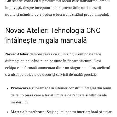
Am stat de vorbă cu 5 producători locali care transformă lemnul
în povești, despre începuturile lor, provocările unei meserii
nobile și mândria de a vedea o lucrare rezistând proba timpului.
Novac Atelier: Tehnologia CNC
întâlnește migala manuală
Novac Atelier
demonstrează că și un singur om poate face
diferența atunci când pune pasiune în fiecare tăietură. Deși
echipa este formată momentan dintr-un singur membru, atelierul
s-a nișat pe obiecte de decor și servicii de înaltă precizie.
Provocarea supremă:
Un șifonier construit integral din lemn
de tei, o piesă care a testat limitele de răbdare și tehnică ale
meșterului.
Materiale preferate:
Stejar și tei pentru interior; brad și stejar