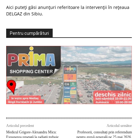
Aici puteți găsi anunțuri referitoare la intervenții în rețeaua
DELGAZ din Sibiu.
Pentru cumpărături
Articolul precedent
Articolul următor
Medicul Grigore-Alexandru Micu:
Profesorii, consultați prin referendum
Expunerea repetată la radiații trebuie
pentru grevă generală pe 25 mai 2026.