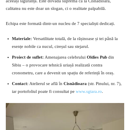
aceeași siguranță. Este dovada supremă că la Cisnădioara,
calitatea nu este doar un slogan, ci o realitate palpabilă.
Echipa este formată dintr-un nucleu de 7 specialiști dedicați.
Materiale:
Versatilitate totală, de la rășinoase și tei până la
esențe nobile ca nucul, cireșul sau stejarul.
Proiect de suflet:
Amenajarea celebrului
Oldies Pub
din
Sibiu – o provocare tehnică uriașă realizată contra
cronometru, care a devenit un spațiu de referință în oraș.
Contact:
Atelierul se află în
Cisnădioara
(str. Pinului, nr. 7),
iar portofoliul poate fi consultat pe
www.sgtara.ro
.