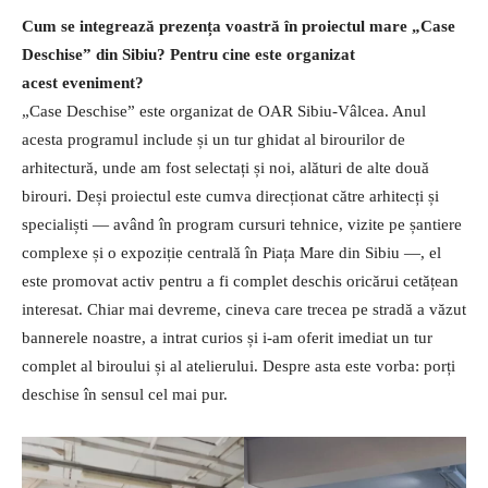
Cum se integrează prezența voastră în proiectul mare „Case
Deschise” din Sibiu? Pentru cine este organizat
acest eveniment?
„Case Deschise” este organizat de OAR Sibiu-Vâlcea. Anul
acesta programul include și un tur ghidat al birourilor de
arhitectură, unde am fost selectați și noi, alături de alte două
birouri. Deși proiectul este cumva direcționat către arhitecți și
specialiști — având în program cursuri tehnice, vizite pe șantiere
complexe și o expoziție centrală în Piața Mare din Sibiu —, el
este promovat activ pentru a fi complet deschis oricărui cetățean
interesat. Chiar mai devreme, cineva care trecea pe stradă a văzut
bannerele noastre, a intrat curios și i-am oferit imediat un tur
complet al biroului și al atelierului. Despre asta este vorba: porți
deschise în sensul cel mai pur.