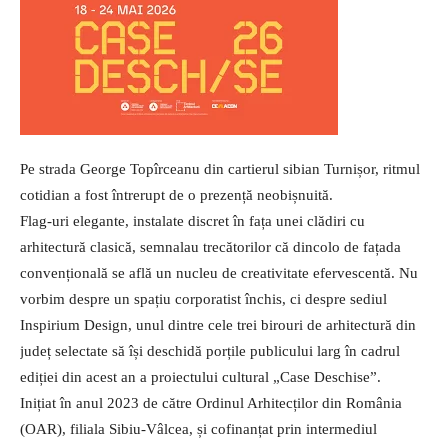
Pe strada George Topîrceanu din cartierul sibian Turnișor, ritmul
cotidian a fost întrerupt de o prezență neobișnuită.
Flag-uri elegante, instalate discret în fața unei clădiri cu
arhitectură clasică, semnalau trecătorilor că dincolo de fațada
convențională se află un nucleu de creativitate efervescentă. Nu
vorbim despre un spațiu corporatist închis, ci despre sediul
Inspirium Design, unul dintre cele trei birouri de arhitectură din
județ selectate să își deschidă porțile publicului larg în cadrul
ediției din acest an a proiectului cultural „Case Deschise”.
Inițiat în anul 2023 de către Ordinul Arhitecților din România
(OAR), filiala Sibiu-Vâlcea, și cofinanțat prin intermediul