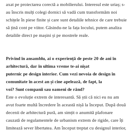
axat pe proiectarea corectă a mobilierului. Interesul este uriaș; s-
au înscris mulți colegi dornici să vadă cum transformăm noi
schițele în piese finite și care sunt detaliile tehnice de care trebuie
să țină cont pe viitor. Găsindu-ne la fața locului, putem analiza
detaliile direct pe mașini și pe mostrele reale.
Privind în ansamblu, ai o experiență de peste 20 de ani în
arhitectură, dar în ultima vreme te-ai nișat
puternic pe design interior. Cum vezi nevoia de design în
comunitate în acest an și cine apelează, de fapt, la
voi? Sunt companii sau oameni de rând?
Este o evoluție extrem de interesantă. Să știi că nici eu nu am
avut foarte multă încredere în această nișă la început. După două
decenii de arhitectură pură, am simțit o anumită plafonare
cauzată de regulamentele de urbanism extrem de rigide, care îți
limitează sever libertatea. Am început treptat cu designul interior,