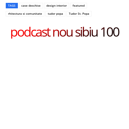
TAGS
case deschise
design interior
featured
rhitectura si comunitate
tudor popa
Tudor St. Popa
podcast nou sibiu 100