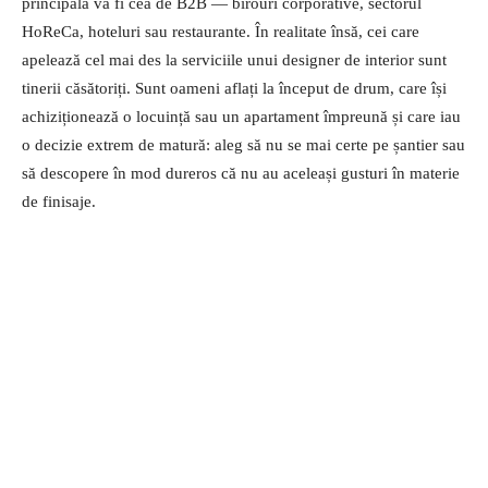
principală va fi cea de B2B — birouri corporative, sectorul
HoReCa, hoteluri sau restaurante. În realitate însă, cei care
apelează cel mai des la serviciile unui designer de interior sunt
tinerii căsătoriți. Sunt oameni aflați la început de drum, care își
achiziționează o locuință sau un apartament împreună și care iau
o decizie extrem de matură: aleg să nu se mai certe pe șantier sau
să descopere în mod dureros că nu au aceleași gusturi în materie
de finisaje.