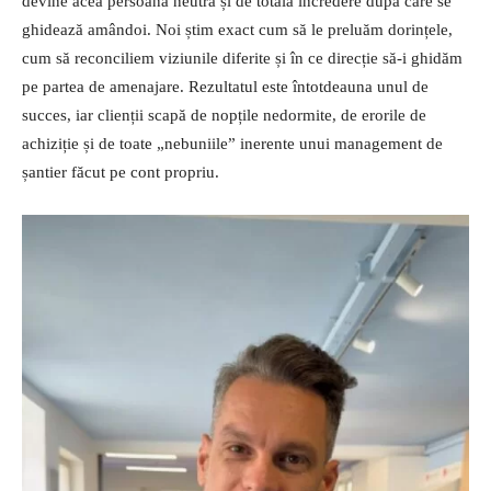
devine acea persoană neutră și de totală încredere după care se
ghidează amândoi. Noi știm exact cum să le preluăm dorințele,
cum să reconciliem viziunile diferite și în ce direcție să-i ghidăm
pe partea de amenajare. Rezultatul este întotdeauna unul de
succes, iar clienții scapă de nopțile nedormite, de erorile de
achiziție și de toate „nebuniile” inerente unui management de
șantier făcut pe cont propriu.