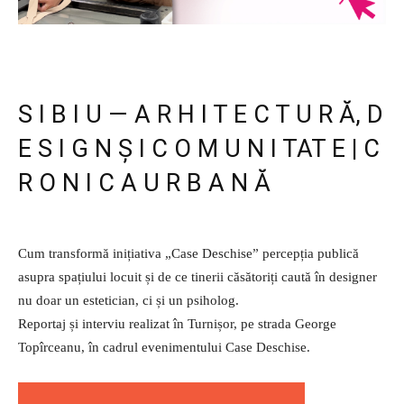
S I B I U — A R H I T E C T U R Ă, D
E S I G N Ș I C O M U N I TAT E
|
C
R O N I C A U R B A N Ă
Cum transformă inițiativa „Case Deschise” percepția publică
asupra spațiului locuit și de ce tinerii căsătoriți caută în designer
nu doar un estetician, ci și un psiholog.
Reportaj și interviu realizat în Turnișor, pe strada George
Topîrceanu, în cadrul evenimentului Case Deschise.