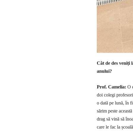
Cât de des veniți 
anului?
Prof. Camelia:
O d
doi colegi profesori
o dată pe lună, în f
sărim peste această 
drag să vină să înoa
care le fac la școal