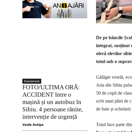
De pe băncile Șco
integrat, susținut 
oferă elevilor sibi
totul sub o suprave
Gălăgie veselă, eco
Eveniment
Aria din Sibiu puls
FOTO/ULTIMA ORĂ:
50 de copii de clas
ACCIDENT între o
ochi mari plini de c
mașină și un autobuz în
Sibiu. 4 persoane rănite,
de baie și ochelarii 
intervenție de urgență
Totul face parte di
Vasile Antipa