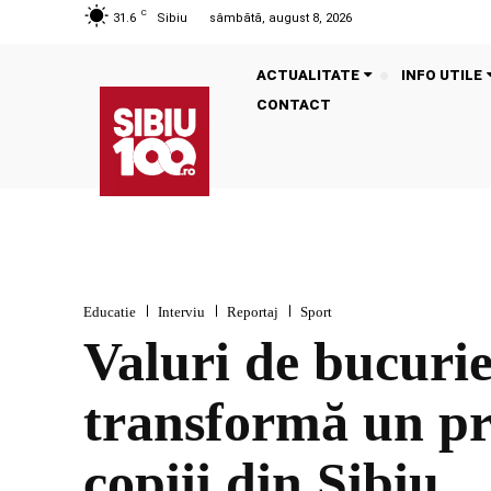
C
31.6
Sibiu
sâmbătă, august 8, 2026
ACTUALITATE
INFO UTILE
CONTACT
Educatie
Interviu
Reportaj
Sport
Valuri de bucurie
transformă un pr
copiii din Sibiu