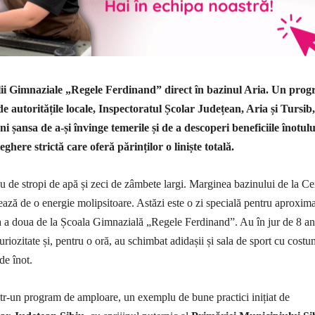
lii Gimnaziale „Regele Ferdinand” direct în bazinul Aria. Un pro
de autoritățile locale, Inspectoratul Școlar Județean, Aria și Tursib,
eni șansa de a-și învinge temerile și de a descoperi beneficiile înotulu
ghere strictă care oferă părinților o liniște totală.
u de stropi de apă și zeci de zâmbete largi. Marginea bazinului de la Ce
ează de o energie molipsitoare. Astăzi este o zi specială pentru aproxima
a a doua de la Școala Gimnazială „Regele Ferdinand”. Au în jur de 8 an
uriozitate și, pentru o oră, au schimbat adidașii și sala de sport cu costu
de înot.
ntr-un program de amploare, un exemplu de bune practici inițiat de