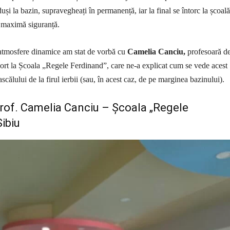
duși la bazin, supravegheați în permanență, iar la final se întorc la școală
e maximă siguranță.
 atmosfere dinamice am stat de vorbă cu
Camelia Canciu,
profesoară d
sport la Școala „Regele Ferdinand”, care ne-a explicat cum se vede acest
ascălului de la firul ierbii (sau, în acest caz, de pe marginea bazinului).
prof. Camelia Canciu – Școala „Regele
ibiu