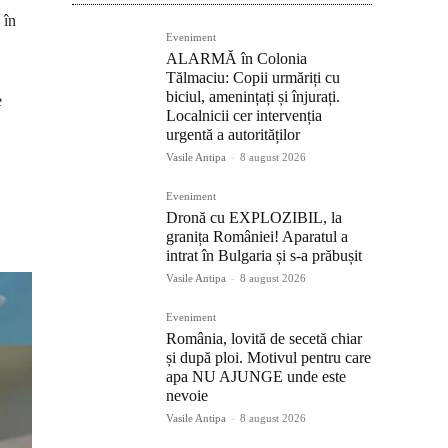
 în
Eveniment
ALARMĂ în Colonia
Tălmaciu: Copii urmăriți cu
biciul, amenințați și înjurați.
e
Localnicii cer intervenția
urgentă a autorităților
Vasile Antipa
-
8 august 2026
Eveniment
Dronă cu EXPLOZIBIL, la
granița României! Aparatul a
intrat în Bulgaria și s-a prăbușit
Vasile Antipa
-
8 august 2026
Eveniment
România, lovită de secetă chiar
și după ploi. Motivul pentru care
apa NU AJUNGE unde este
nevoie
Vasile Antipa
-
8 august 2026