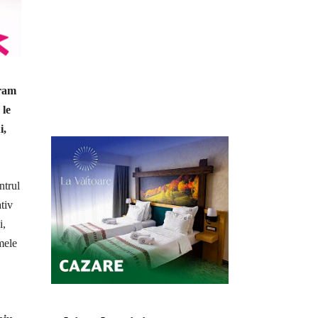
gram
 le
i,
ntrul
tiv
i,
mele