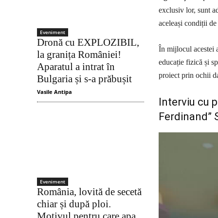
exclusiv lor, sunt a
aceleași condiții d
Eveniment
Dronă cu EXPLOZIBIL,
În mijlocul acestei
la granița României!
educație fizică și 
Aparatul a intrat în
proiect prin ochii d
Bulgaria și s-a prăbușit
Vasile Antipa
Interviu cu 
Ferdinand” S
Eveniment
România, lovită de secetă
chiar și după ploi.
Motivul pentru care apa