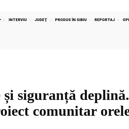
INTERVIU
JUDEŢ
PRODUS ÎN SIBIU
REPORTAJ
OPI
 și siguranță deplin
oiect comunitar orele