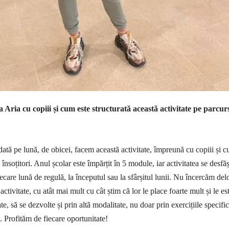
la Aria cu copiii și cum este structurată această activitate pe parcur
ată pe lună, de obicei, facem această activitate, împreună cu copiii și cu
 însoțitori. Anul școlar este împărțit în 5 module, iar activitatea se desfă
iecare lună de regulă, la începutul sau la sfârșitul lunii. Nu încercăm del
activitate, cu atât mai mult cu cât știm că lor le place foarte mult și le es
te, să se dezvolte și prin altă modalitate, nu doar prin exercițiile specifi
ă. Profităm de fiecare oportunitate!