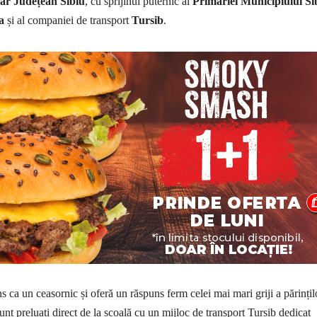
lar Județean Sibiu
, cu sprijinul puternic al
Primăriei Municipiului Si
a
și al companiei de transport
Tursib
.
 ca un ceasornic și oferă un răspuns ferm celei mai mari griji a părințil
sunt preluați direct de la școală cu un mijloc de transport Tursib dedicat