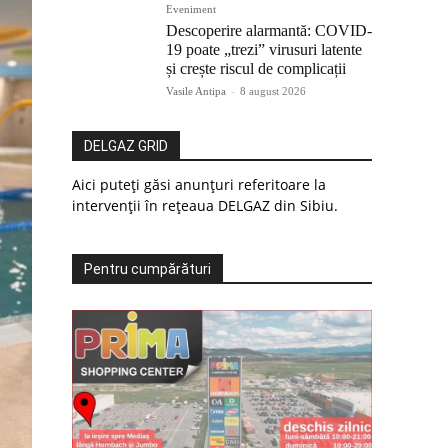
Eveniment
Descoperire alarmantă: COVID-
19 poate „trezi” virusuri latente
și crește riscul de complicații
Vasile Antipa
-
8 august 2026
DELGAZ GRID
Aici puteți găsi anunțuri referitoare la
intervenții în rețeaua DELGAZ din Sibiu.
Pentru cumpărături