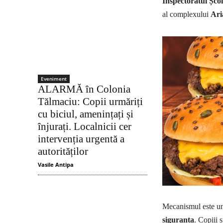
Inspectoratul Șco
al complexului
Ari
Eveniment
ALARMĂ în Colonia
Tălmaciu: Copii urmăriți
cu biciul, amenințați și
înjurați. Localnicii cer
intervenția urgentă a
autorităților
Vasile Antipa
Mecanismul este uns
siguranța
. Copiii 