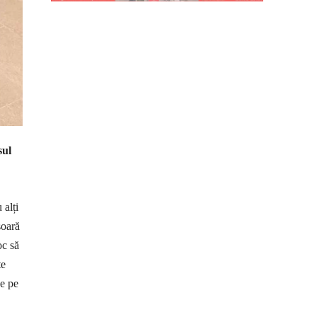
sul
 alți
șoară
oc să
te
ce pe