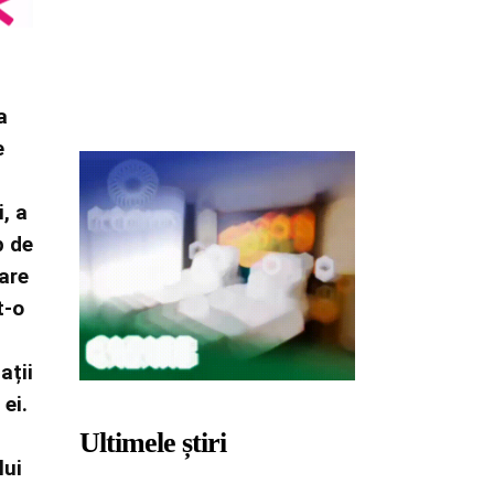
a
e
, a
p de
care
t-o
ații
ei.
Ultimele știri
lui