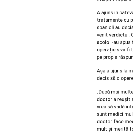
A ajuns în câtev
tratamente cu pl
spanioli au deci
venit verdictul. 
acolo i-au spus 
operație s-ar fi 
pe propia răspu
Așa a ajuns la m
decis să o opere
„După mai multe 
doctor a reușit 
vrea să vadă înt
sunt medici mult
doctor face medi
mult și merită 