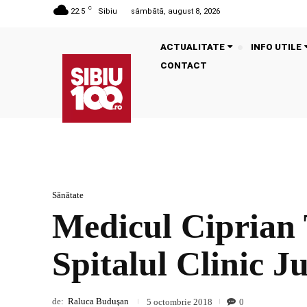
C
22.5
Sibiu
sâmbătă, august 8, 2026
ACTUALITATE
INFO UTILE
CONTACT
Sănătate
Medicul Ciprian 
Spitalul Clinic J
de:
Raluca Buduşan
0
5 octombrie 2018