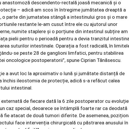
 cu anastomoză descendento-rectală joasă mecanică și o
rotecție – adică am scos în întregime jumătatea dreaptă a
s, o parte din jumatatea stângă a intestinului gros și o mare
ortiunile restante le-am cusut între ele cu ajutorul unor
rne, numite staplere și o porțiune din intestinul subțire am
ața pielii pentru o perioadă pentru a devia tranzitul intestina
rea suturilor intestinale. Oparația a fost radicală, în limitel
ându-se peste 28 de ganglioni limfatici, pentru stabilirea
tei oncologice postoperatorii”, spune Ciprian Tănăsescu.
ie a avut loc la aproximativ o lună și jumătate distanță de
a închis ileostomia de protecție, adică s-a refăcut calea
ului intestinal.
 externată de fiecare dată la 6 zile postoperator cu evoluție
 un caz special, deoarece se întâmplă foarte rar ca deodată
să fie atacat de două tumori diferite. De asemenea, pozițio
rectului face intervenția chirurgicală cu păstrarea anusului în