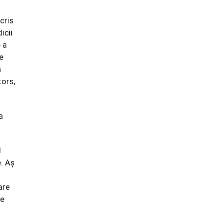
cris
icii
 a
e
ă
tors,
a
l
. Aș
are
te