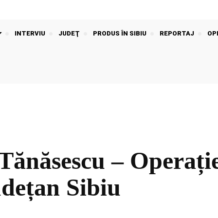
INTERVIU
JUDEŢ
PRODUS ÎN SIBIU
REPORTAJ
OPI
Tănăsescu – Operație
udețan Sibiu