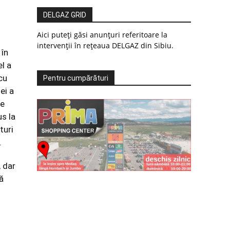
DELGAZ GRID
Aici puteți găsi anunțuri referitoare la
intervenții în rețeaua DELGAZ din Sibiu.
 în
el a
cu
Pentru cumpărături
ei a
de
us la
turi
.
, dar
ă
u