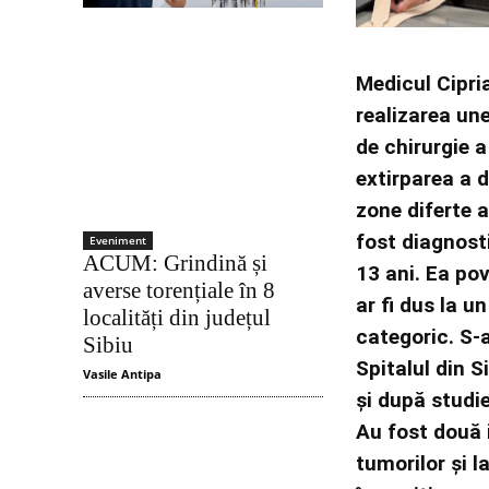
Medicul Cipri
realizarea une
de chirurgie a
extirparea a 
zone diferte a
fost diagnost
Eveniment
ACUM: Grindină și
13 ani. Ea pov
averse torențiale în 8
ar fi dus la u
localități din județul
categoric. S-
Sibiu
Spitalul din 
Vasile Antipa
și după studie
Au fost două i
tumorilor și l