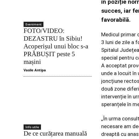
în poziție nor
succes, iar f
favorabilă.
Eveniment
FOTO/VIDEO:
Medicul primar 
DEZASTRU în Sibiu!
3 luni de zile a 
Acoperișul unui bloc s-a
Spitalul Județea
PRĂBUȘIT peste 5
special pentru c
mașini
A acceptat provo
Vasile Antipa
unde a locuit în
joncțiune recto
două zone diferi
intervenție în u
speranțele în m
„În urma consult
necesare am dec
Info utile
De ce curățarea manuală
dreaptă cu anas