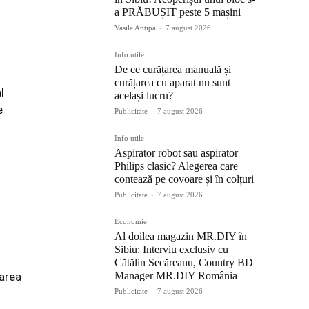
a PRĂBUȘIT peste 5 mașini
Vasile Antipa
-
7 august 2026
Info utile
De ce curățarea manuală și
curățarea cu aparat nu sunt
l
același lucru?
e
Publicitate
-
7 august 2026
Info utile
Aspirator robot sau aspirator
Philips clasic? Alegerea care
contează pe covoare și în colțuri
Publicitate
-
7 august 2026
Economie
Al doilea magazin MR.DIY în
Sibiu: Interviu exclusiv cu
Cătălin Secăreanu, Country BD
narea
Manager MR.DIY România
Publicitate
-
7 august 2026