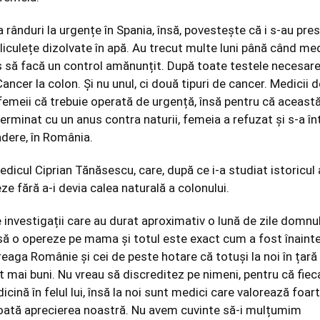
a rânduri la urgențe în Spania, însă, povestește că i s-au pres
iculețe dizolvate în apă. Au trecut multe luni până când med
s să facă un control amănunțit. După toate testele necesare
Cancer la colon. Și nu unul, ci două tipuri de cancer. Medicii d
femeii că trebuie operată de urgență, însă pentru că aceast
terminat cu un anus contra naturii, femeia a refuzat și s-a în
ndere, în România.
edicul Ciprian Tănăsescu, care, după ce i-a studiat istoricul 
ze fără a-i devia calea naturală a colonului.
investigații care au durat aproximativ o lună de zile domnu
să o opereze pe mama și totul este exact cum a fost înainte
reaga Românie și cei de peste hotare că totuși la noi în țară
 mai buni. Nu vreau să discreditez pe nimeni, pentru că fiec
cină în felul lui, însă la noi sunt medici care valorează foar
toată aprecierea noastră. Nu avem cuvinte să-i mulțumim