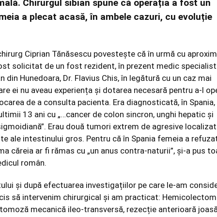
mală. Chirurgul sibian spune că operația a fost un
emeia a plecat acasă, în ambele cazuri, cu evoluție
chirurg Ciprian Tănăsescu povestește că în urmă cu aproxim
fost solicitat de un fost rezident, în prezent medic specialist
n din Hunedoara, Dr. Flavius Chis, în legătură cu un caz mai
are ei nu aveau experiența și dotarea necesară pentru a-l op
carea de a consulta pacienta. Era diagnosticată, în Spania,
 ultimii 13 ani cu „…cancer de colon sincron, unghi hepatic și
sigmoidiană”. Erau două tumori extrem de agresive localizat
te ale intestinului gros. Pentru că în Spania femeia a refuza
rma căreia ar fi rămas cu „un anus contra-naturii”, și-a pus t
edicul român.
ului și după efectuarea investigațiilor pe care le-am consid
is să intervenim chirurgical și am practicat: Hemicolectom
tomoză mecanică ileo-transversă, rezecție anterioară joas