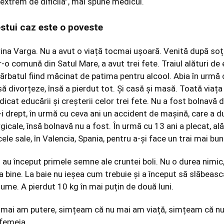
extrem de dificilă”, mai spune medicul.
estui caz este o poveste
rina Varga. Nu a avut o viață tocmai ușoară. Venită după soț
-o comună din Satul Mare, a avut trei fete. Traiul alături de 
bărbatul fiind măcinat de patima pentru alcool. Abia în urmă 
 să divorțeze, însă a pierdut tot. Și casă și masă. Toată viața 
icat educării și creșterii celor trei fete. Nu a fost bolnavă 
e-i drept, în urmă cu ceva ani un accident de mașină, care a d
rgicale, însă bolnavă nu a fost. În urmă cu 13 ani a plecat, ală
cele sale, în Valencia, Spania, pentru a-și face un trai mai bun
 au început primele semne ale cruntei boli. Nu o durea nimic
 bine. La baie nu ieșea cum trebuie și a început să slăbeasc
ume. A pierdut 10 kg în mai puțin de două luni.
mai am putere, simțeam că nu mai am viață, simțeam că n
 femeia.