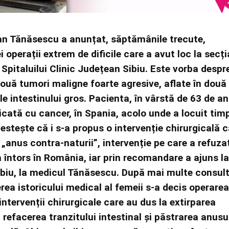
an Tănăsescu a anunțat, săptămânile trecute,
i operații extrem de dificile care a avut loc la secți
 Spitaluilui Clinic Județean Sibiu. Este vorba despr
două tumori maligne foarte agresive, aflate în două
le intestinului gros. Pacienta, în vârstă de 63 de ani
icată cu cancer, în Spania, acolo unde a locuit tim
estește că i s-a propus o intervenție chirurgicală 
n „anus contra-naturii”, intervenție pe care a refuza
a întors în România, iar prin recomandare a ajuns la
Sibiu, la medicul Tănăsescu. După mai multe consult
rea istoricului medical al femeii s-a decis operarea 
ntervenții chirurgicale care au dus la extirparea
a refacerea tranzitului intestinal și păstrarea anusu