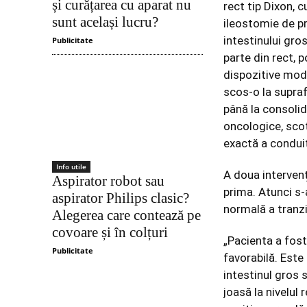
și curățarea cu aparat nu
rect tip Dixon,
sunt același lucru?
ileostomie de p
intestinului gro
Publicitate
parte din rect, p
dispozitive mode
scos-o la supraf
până la consolida
oncologice, scoț
exactă a condui
Info utile
A doua intervenț
Aspirator robot sau
prima. Atunci s-
aspirator Philips clasic?
normală a tranzit
Alegerea care contează pe
covoare și în colțuri
„Pacienta a fost
Publicitate
favorabilă. Este
intestinul gros 
joasă la nivelul 