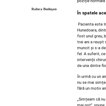
poziție normală 
Raluca Buduşan
În spatele ac
Pacienta este I
Hunedoara, dintr
fost unul greu, 
trei ani a reușit
muncit și s-a ded
fel. A suferit, c
intervenții chiru
de una dintre fii
În urmă cu un an
nu se mai simțea
fără un motiv an
„Simțeam că nu 
mai pot”, spune