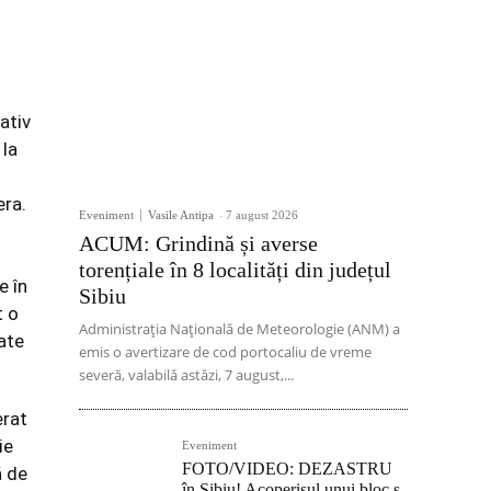
ativ
 la
era.
Eveniment
Vasile Antipa
-
7 august 2026
ACUM: Grindină și averse
torențiale în 8 localități din județul
e în
Sibiu
t o
Administrația Națională de Meteorologie (ANM) a
oate
emis o avertizare de cod portocaliu de vreme
severă, valabilă astăzi, 7 august,...
erat
ie
Eveniment
FOTO/VIDEO: DEZASTRU
ă de
în Sibiu! Acoperișul unui bloc s-