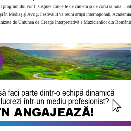
l programului vor fi susţinte concerte de cameră şi de corzi la Sala Thal
 şi în Mediaş şi Avrig. Festivalul va reuni artişti in­ternaţionali. Aca­demia
nizată de Uniu­nea de Creaţie In­terpretativă a Mu­zicienilor din Ro­mâni