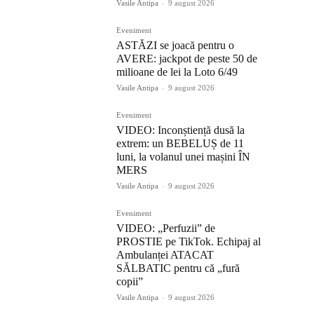
Vasile Antipa
-
9 august 2026
Eveniment
ASTĂZI se joacă pentru o
AVERE: jackpot de peste 50 de
milioane de lei la Loto 6/49
Vasile Antipa
-
9 august 2026
Eveniment
VIDEO: Inconștiență dusă la
extrem: un BEBELUȘ de 11
luni, la volanul unei mașini ÎN
MERS
Vasile Antipa
-
9 august 2026
Eveniment
VIDEO: „Perfuzii” de
PROSTIE pe TikTok. Echipaj al
Ambulanței ATACAT
SĂLBATIC pentru că „fură
copii”
Vasile Antipa
-
9 august 2026