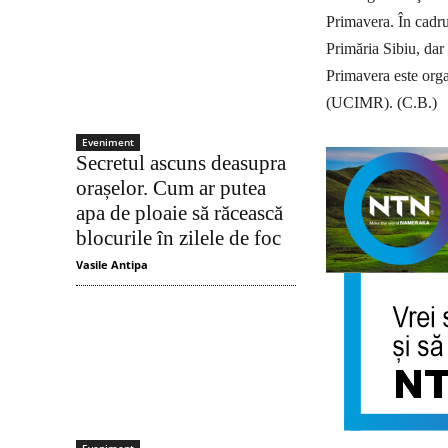
Primavera. În cadru
Pri­măria Sibiu, dar
Primavera este or­ga
(UCIMR). (C.B.)
Eveniment
Secretul ascuns deasupra
orașelor. Cum ar putea
apa de ploaie să răcească
blocurile în zilele de foc
Vasile Antipa