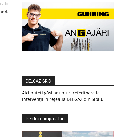
mător
andă
DELGAZ GRID
Aici puteți găsi anunțuri referitoare la
intervenții în rețeaua DELGAZ din Sibiu.
Pentru cumpărături