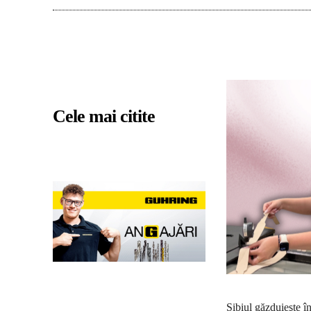
Cele mai citite
Sibiul găzduieşte î