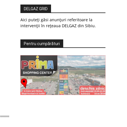
DELGAZ GRID
Aici puteți găsi anunțuri referitoare la
intervenții în rețeaua DELGAZ din Sibiu.
Pentru cumpărături