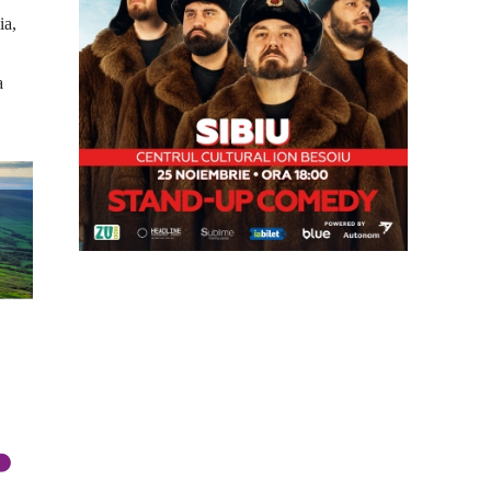
ia,
a