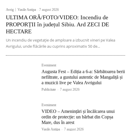
Avrig
Vasile Antipa
-
7 august 2026
ULTIMA ORĂ/FOTO/VIDEO: Incendiu de
PROPORȚII în județul Sibiu. Ard ZECI DE
HECTARE
Un incendiu de vegetație de amploare a izbucnit vineri pe Valea
Avrigului, unde flăcările au cuprins aproximativ 50 de...
Eveniment
Augusta Fest – Ediția a 6-a: Sărbătoarea berii
nefiltrate, a gustului autentic de Mangaliță și
a muzicii live pe Valea Avrigului
Publicitate
-
7 august 2026
Eveniment
VIDEO – Amenințări și încălcarea unui
ordin de protecție: un bărbat din Copșa
Mare, dus în arest
Vasile Antipa
-
7 august 2026