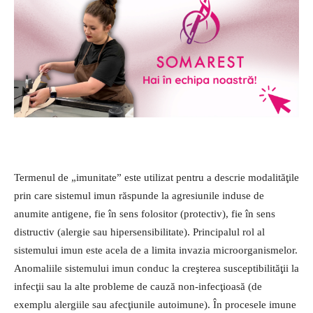
Termenul de „imunitate” este utilizat pentru a descrie modalităţile
prin care sistemul imun răspunde la agresiunile induse de
anumite antigene, fie în sens folositor (protectiv), fie în sens
distructiv (alergie sau hipersensibilitate). Principalul rol al
sistemului imun este acela de a limita invazia mi­croorganismelor.
Anomaliile sis­temului imun conduc la creşterea susceptibilităţii la
infecţii sau la alte probleme de cauză non-infecţioasă (de
exemplu alergiile sau afecţiunile autoimune). În procesele imune