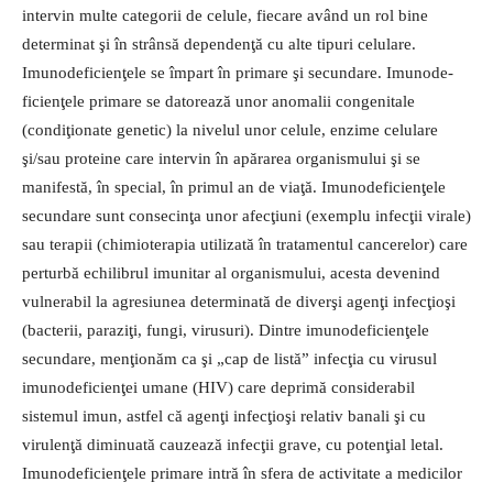
intervin multe categorii de celule, fiecare având un rol bine
determinat şi în strânsă dependenţă cu alte tipuri celulare.
Imunodeficienţele se împart în primare şi secundare. Imunode­
ficienţele primare se datorează unor anomalii congenitale
(condiţionate genetic) la nivelul unor celule, en­zime celulare
şi/sau proteine care intervin în apărarea organismului şi se
manifestă, în special, în primul an de viaţă. Imunodeficienţele
secundare sunt consecinţa unor afecţiuni (exemplu infecţii virale)
sau terapii (chimioterapia utilizată în tratamentul cancerelor) care
perturbă echilibrul imunitar al organismului, acesta devenind
vulnerabil la agresiunea de­terminată de diverşi agenţi in­fecţioşi
(bacterii, paraziţi, fungi, virusuri). Dintre imunodeficienţele
secundare, menţionăm ca şi „cap de listă” infecţia cu virusul
imunodeficienţei umane (HIV) care deprimă considerabil
sistemul imun, astfel că agenţi infecţioşi relativ banali şi cu
virulenţă di­minuată cauzează infecţii grave, cu potenţial letal.
Imunodeficienţele primare intră în sfera de activitate a medicilor