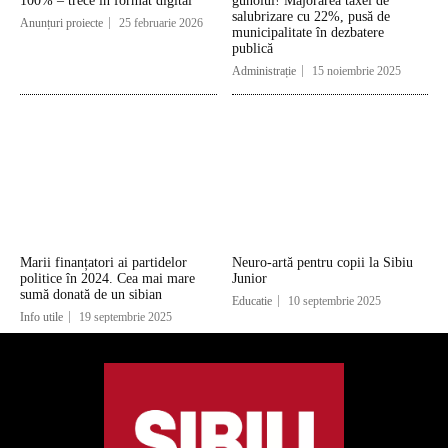
100% – trece în format digital
gunoiul! Majorarea taxei de
salubrizare cu 22%, pusă de
Anunțuri proiecte
25 februarie 2026
municipalitate în dezbatere
publică
Administrație
15 noiembrie 2025
Marii finanțatori ai partidelor
Neuro-artă pentru copii la Sibiu
politice în 2024. Cea mai mare
Junior
sumă donată de un sibian
Educatie
10 septembrie 2025
Info utile
19 septembrie 2025