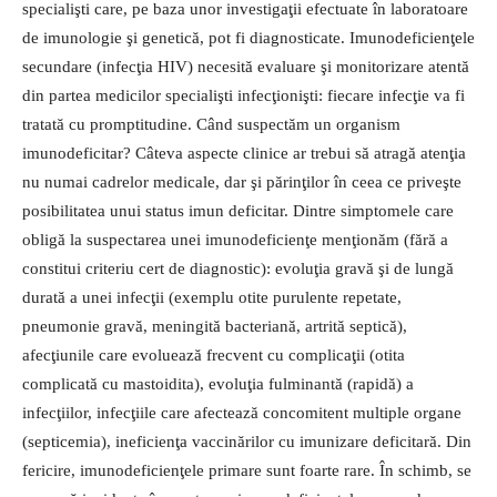
specialişti care, pe baza unor investigaţii efectuate în laboratoare
de imunologie şi genetică, pot fi diagnosticate. Imunodeficienţele
secundare (in­fecţia HIV) necesită evaluare şi monitorizare atentă
din partea medicilor specialişti infecţionişti: fiecare infecţie va fi
tratată cu promptitudine. Când suspectăm un organism
imunodeficitar? Câteva aspecte clinice ar trebui să atragă atenţia
nu numai cadrelor medicale, dar şi părinţilor în ceea ce priveşte
posibilitatea unui status imun deficitar. Dintre simptomele care
obligă la suspectarea unei imu­nodeficienţe menţionăm (fără a
constitui criteriu cert de diag­nostic): evoluţia gravă şi de lungă
durată a unei infecţii (exemplu otite purulente repetate,
pneumonie gravă, meningită bacteriană, artrită septică),
afecţiunile care evoluează frecvent cu complicaţii (otita
complicată cu mastoidita), evoluţia fulminantă (rapidă) a
infecţiilor, infecţiile care afectează concomi­tent multiple organe
(septicemia), ineficienţa vaccinărilor cu imu­nizare deficitară. Din
fericire, imunodeficienţele primare sunt foarte rare. În schimb, se