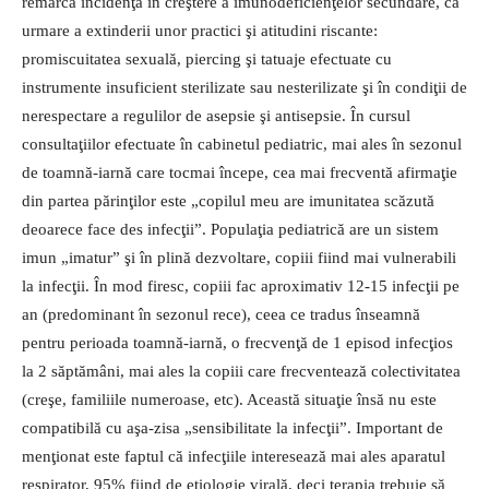
remarcă incidenţa în creştere a imuno­deficienţelor secundare, ca
urmare a extinderii unor practici şi atitudini riscante:
promiscuitatea sexuală, piercing şi tatuaje efectuate cu
instrumente insuficient sterilizate sau nesterilizate şi în condiţii de
nerespectare a regulilor de asepsie şi antisepsie. În cursul
consultaţiilor efec­tuate în cabinetul pediatric, mai ales în sezonul
de toamnă-iarnă care tocmai începe, cea mai frecventă afirmaţie
din partea părinţilor este „copilul meu are imunitatea scăzută
deoarece face des infecţii”. Populaţia pediatrică are un sistem
imun „imatur” şi în plină dezvoltare, copiii fiind mai vulnerabili
la infecţii. În mod firesc, copiii fac aproximativ 12-15 infecţii pe
an (predominant în sezonul rece), ceea ce tradus înseamnă
pentru perioada toamnă-iarnă, o frecvenţă de 1 episod infecţios
la 2 săptămâni, mai ales la copiii care frecventează colectivitatea
(creşe, familiile numeroase, etc). Această situaţie însă nu este
compatibilă cu aşa-zisa „sensibilitate la infecţii”. Important de
menţionat este faptul că infecţiile interesează mai ales aparatul
respirator, 95% fiind de etiologie virală, deci terapia trebuie să