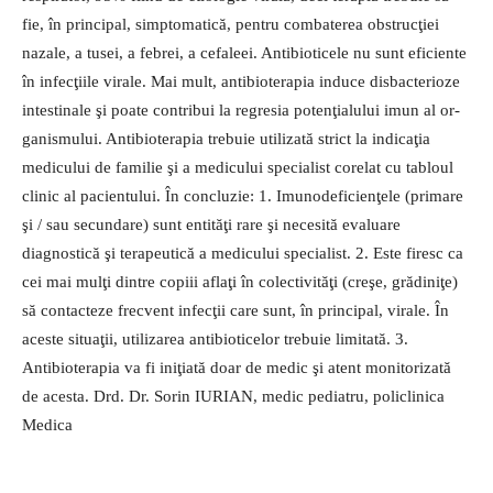
fie, în principal, simptomatică, pentru combaterea obstrucţiei
nazale, a tusei, a febrei, a cefaleei. Antibioticele nu sunt eficiente
în infecţiile virale. Mai mult, antibioterapia induce disbacterioze
intestinale şi poate contribui la regresia potenţialului imun al or­
ganismului. Antibioterapia trebu­ie utilizată strict la indicaţia
medicului de familie şi a medicului specialist corelat cu tabloul
clinic al pacientului. În concluzie: 1. Imunodeficienţele (primare
şi / sau secundare) sunt entităţi rare şi necesită evaluare
diagnostică şi terapeutică a medicului specialist. 2. Este firesc ca
cei mai mulţi dintre copiii aflaţi în colectivităţi (creşe, grădiniţe)
să contacteze frecvent infecţii care sunt, în principal, virale. În
aceste situaţii, utilizarea antibioticelor trebuie limitată. 3.
Antibioterapia va fi iniţiată doar de medic şi atent monitorizată
de acesta. Drd. Dr. Sorin IURIAN, medic pediatru, policlinica
Medica