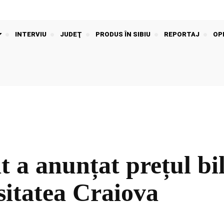
INTERVIU
JUDEŢ
PRODUS ÎN SIBIU
REPORTAJ
OPI
a anunțat prețul bil
sitatea Craiova