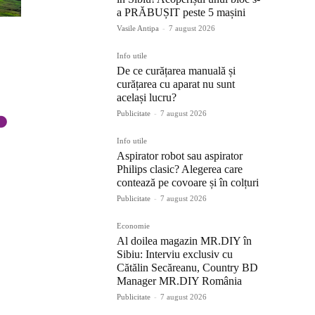
a PRĂBUȘIT peste 5 mașini
Vasile Antipa
-
7 august 2026
Info utile
De ce curățarea manuală și
curățarea cu aparat nu sunt
același lucru?
Publicitate
-
7 august 2026
Info utile
Aspirator robot sau aspirator
Philips clasic? Alegerea care
contează pe covoare și în colțuri
Publicitate
-
7 august 2026
Economie
Al doilea magazin MR.DIY în
Sibiu: Interviu exclusiv cu
Cătălin Secăreanu, Country BD
Manager MR.DIY România
Publicitate
-
7 august 2026