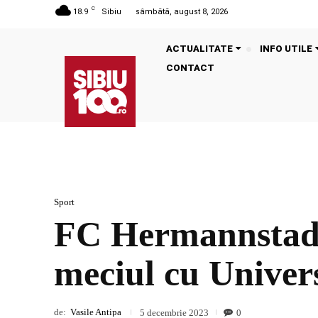
C
18.9
Sibiu
sâmbătă, august 8, 2026
ACTUALITATE
INFO UTILE
CONTACT
Sport
FC Hermannstadt 
meciul cu Univer
de:
Vasile Antipa
0
5 decembrie 2023