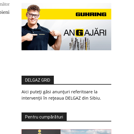
mător
bieni
DELGAZ GRID
Aici puteți găsi anunțuri referitoare la
intervenții în rețeaua DELGAZ din Sibiu.
Pentru cumpărături