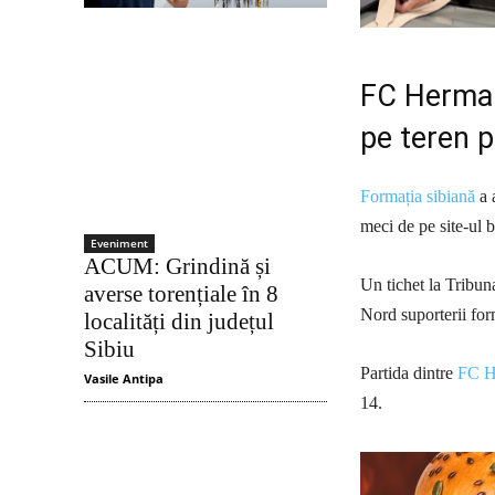
FC Herman
pe teren p
Formația sibiană
a a
meci de pe site-ul b
Eveniment
ACUM: Grindină și
Un tichet la Tribuna
averse torențiale în 8
Nord suporterii for
localități din județul
Sibiu
Partida dintre
FC H
Vasile Antipa
14.