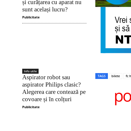
și curățarea cu aparat nu
sunt același lucru?
Publicitate
Info utile
Aspirator robot sau
TAGS
bilete
fc 
aspirator Philips clasic?
po
Alegerea care contează pe
covoare și în colțuri
Publicitate