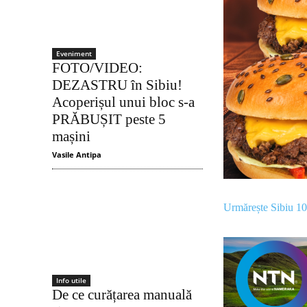
Eveniment
FOTO/VIDEO:
DEZASTRU în Sibiu!
Acoperișul unui bloc s-a
PRĂBUȘIT peste 5
mașini
Vasile Antipa
Urmărește Sibiu 1
Info utile
De ce curățarea manuală