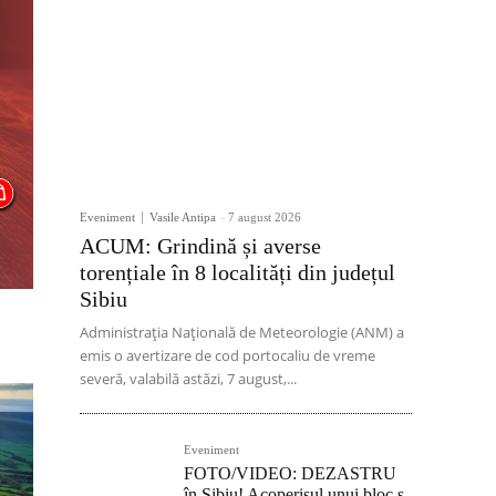
Eveniment
Vasile Antipa
-
7 august 2026
ACUM: Grindină și averse
torențiale în 8 localități din județul
Sibiu
Administrația Națională de Meteorologie (ANM) a
emis o avertizare de cod portocaliu de vreme
severă, valabilă astăzi, 7 august,...
Eveniment
FOTO/VIDEO: DEZASTRU
în Sibiu! Acoperișul unui bloc s-