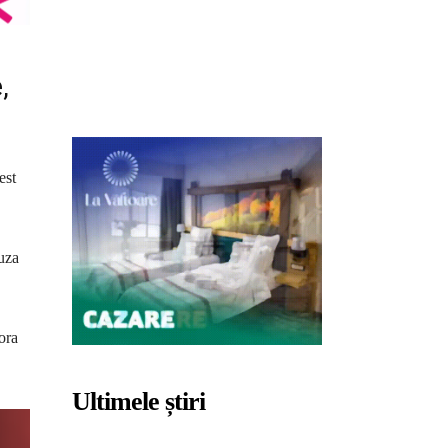
,
est
luza
ora
Ultimele știri