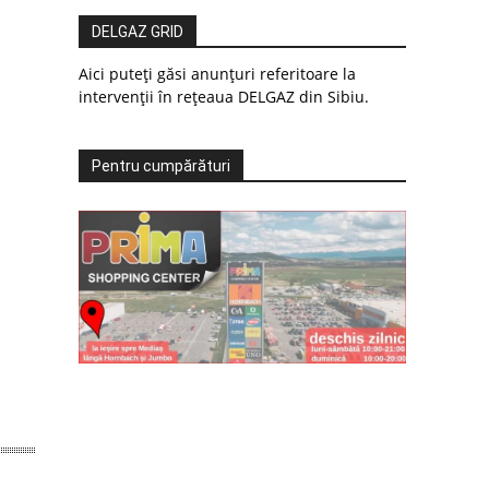
DELGAZ GRID
Aici puteți găsi anunțuri referitoare la
intervenții în rețeaua DELGAZ din Sibiu.
Pentru cumpărături