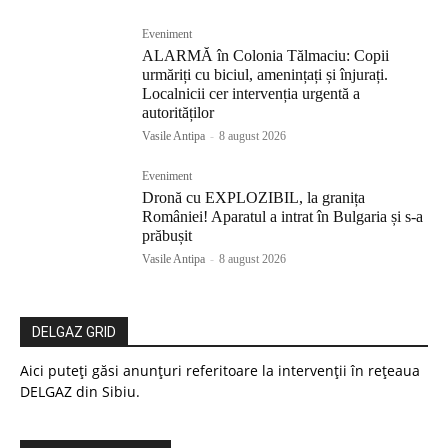
Eveniment
ALARMĂ în Colonia Tălmaciu: Copii
urmăriți cu biciul, amenințați și înjurați.
Localnicii cer intervenția urgentă a
autorităților
Vasile Antipa
-
8 august 2026
Eveniment
Dronă cu EXPLOZIBIL, la granița
României! Aparatul a intrat în Bulgaria și s-a
prăbușit
Vasile Antipa
-
8 august 2026
DELGAZ GRID
Aici puteți găsi anunțuri referitoare la intervenții în rețeaua
DELGAZ din Sibiu.