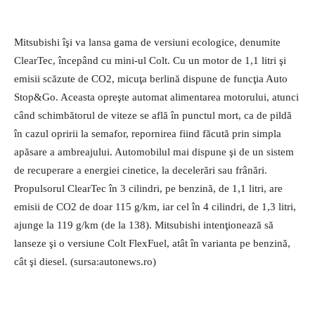
Mitsubishi îşi va lansa gama de versiuni ecologice, denumite
ClearTec, începând cu mini-ul Colt. Cu un motor de 1,1 litri şi
emisii scăzute de CO2, micuţa berlină dispune de funcţia Auto
Stop&Go. Aceasta opreşte au­tomat alimentarea motorului, atunci
când schimbătorul de viteze se află în punctul mort, ca de pildă
în cazul opririi la semafor, repornirea fiind făcută prin simpla
apă­sare a ambreajului. Automobilul mai dispune şi de un sistem
de recuperare a energiei cinetice, la decelerări sau frânări.
Propulsorul ClearTec în 3 cilindri, pe benzină, de 1,1 litri, are
emisii de CO2 de doar 115 g/km, iar cel în 4 cilindri, de 1,3 litri,
ajunge la 119 g/km (de la 138).
Mitsubishi in­ten­ţionea­ză să
lanseze şi o ver­siune Colt FlexFuel, atât în va­rianta pe benzină,
cât şi diesel. (sursa:autonews.ro)