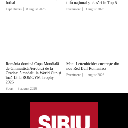
fotbal
titlu național și clasări în Top 5
Fapt Divers
8 august 2026
Eveniment
3 august 2026
România domină Cupa Mondială
Mani Lettenbichler cucerește din
de Gimnastică Aerobică de la
nou Red Bull Romaniacs
Oradea: 5 medalii la World Cup și
Eveniment
1 august 2026
încă 13 la ROMGYM Trophy
2026
Sport
3 august 2026