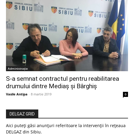
Administrație
S-a semnat contractul pentru reabilitarea
drumului dintre Mediaș și Bârghiș
Vasile Antipa
-
8 martie 2019
0
DELGAZ GRID
Aici puteți găsi anunțuri referitoare la intervenții în rețeaua
DELGAZ din Sibiu.