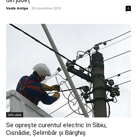
Vasile Antipa
-
28 noiembrie 2019
0
Info utile
Se oprește curentul electric în Sibiu,
Cisnădie, Șelimbăr și Bârghiș