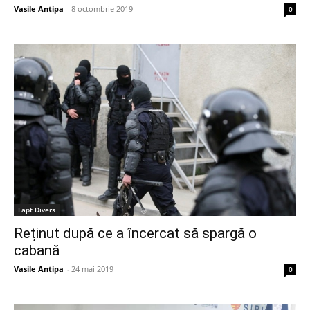
Vasile Antipa
-
8 octombrie 2019
0
Fapt Divers
Reținut după ce a încercat să spargă o
cabană
Vasile Antipa
-
24 mai 2019
0