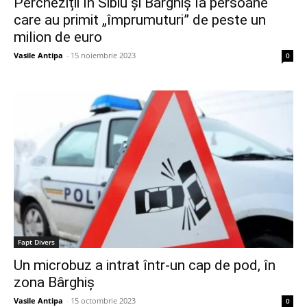
Percheziții în Sibiu și Bârghiș la persoane
care au primit „împrumuturi” de peste un
milion de euro
Vasile Antipa
-
15 noiembrie 2023
0
Fapt Divers
Un microbuz a intrat într-un cap de pod, în
zona Bârghiș
Vasile Antipa
-
15 octombrie 2023
0