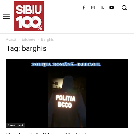
Acasă
Etichete
Barghis
Tag: barghis
Eveniment