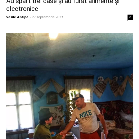
Au spart trei case și au furat alimente și
electronice
Vasile Antipa
-
27 septembrie 2023
0