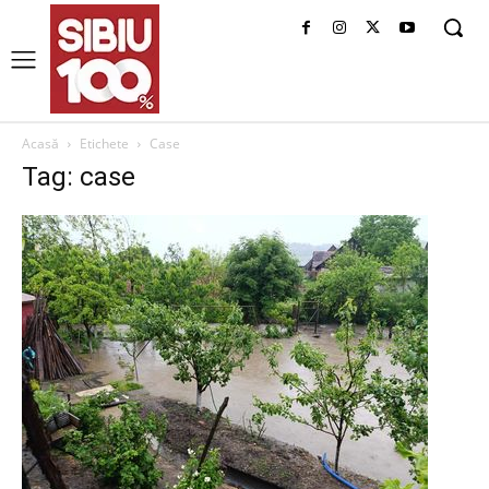
Acasă
Etichete
Case
Tag: case