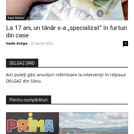
Fapt Divers
La 17 ani, un tânăr s-a „specializat” în furturi
din case
Vasile Antipa
-
25 aprilie 2023
0
DELGAZ GRID
Aici puteți găsi anunțuri referitoare la intervenții în rețeaua
DELGAZ din Sibiu.
Pentru cumpărături