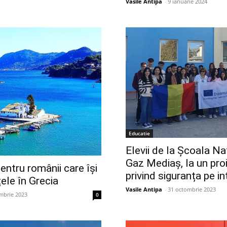
Vasile Antipa
-
9 ianuarie 2024
Educatie
Elevii de la Școala Na
Gaz Mediaș, la un pr
entru românii care își
privind siguranța pe in
ele în Grecia
Vasile Antipa
-
31 octombrie 2023
mbrie 2023
0