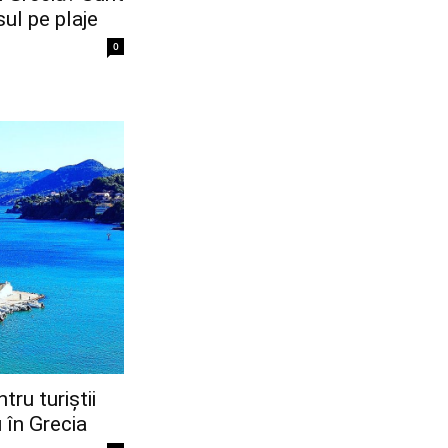
sul pe plaje
0
ru turiștii
 în Grecia