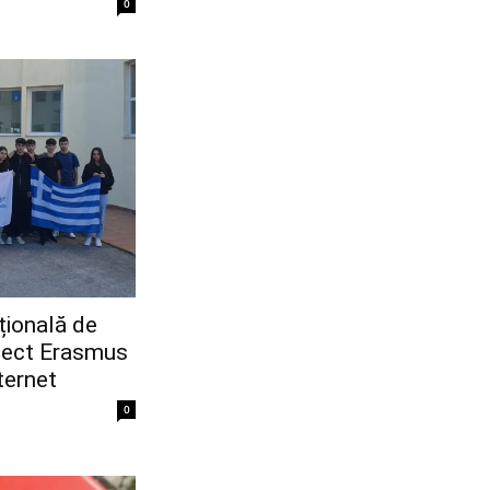
0
țională de
oiect Erasmus
ternet
0