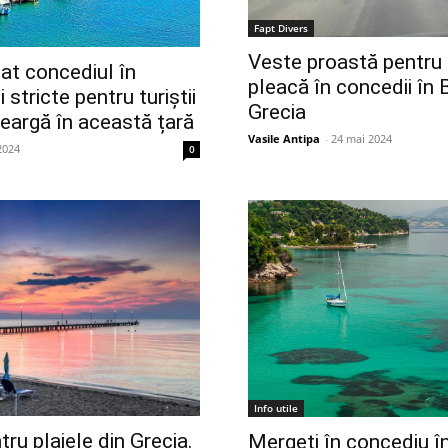
Fapt Divers
Veste proastă pentru 
at concediul în
pleacă în concedii în B
 stricte pentru turiștii
Grecia
eargă în această țară
Vasile Antipa
-
24 mai 2024
2024
0
Info utile
tru plajele din Grecia.
Mergeți în concediu î