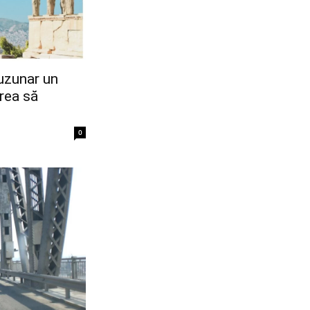
buzunar un
rea să
0