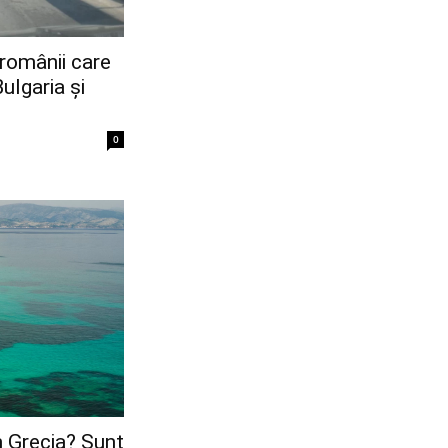
românii care
ulgaria și
0
n Grecia? Sunt