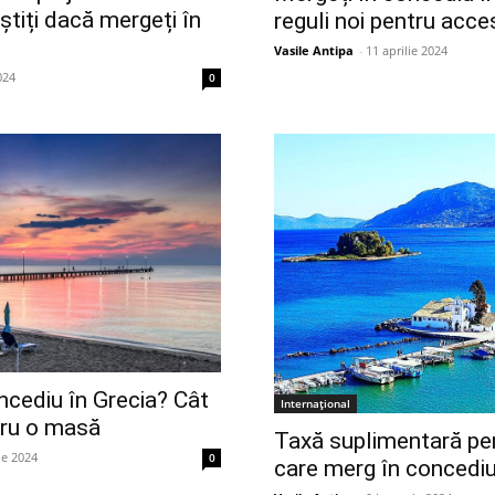
știți dacă mergeți în
reguli noi pentru acce
Vasile Antipa
-
11 aprilie 2024
024
0
ncediu în Grecia? Cât
Internațional
ntru o masă
Taxă suplimentară pent
ie 2024
0
care merg în concediu