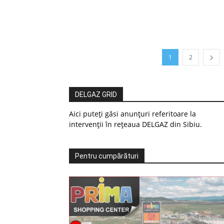
1
2
DELGAZ GRID
Aici puteți găsi anunțuri referitoare la
intervenții în rețeaua DELGAZ din Sibiu.
Pentru cumpărături