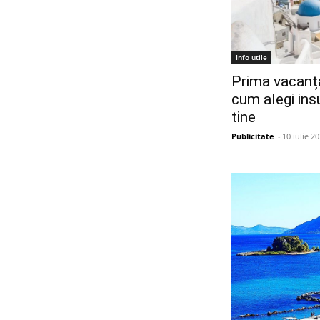
Info utile
Prima vacanță
cum alegi insu
tine
Publicitate
-
10 iulie 2