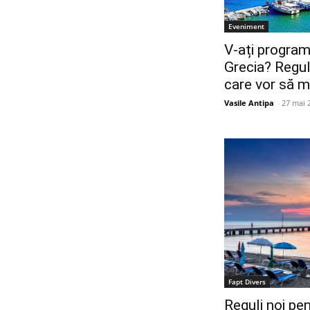
Eveniment
V-ați program
Grecia? Reguli
care vor să m
Vasile Antipa
-
27 mai 
Fapt Divers
Reguli noi pen