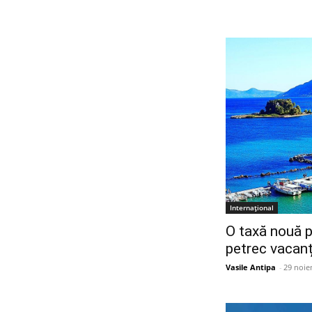
Internațional
O taxă nouă p
petrec vacanț
Vasile Antipa
-
29 noie