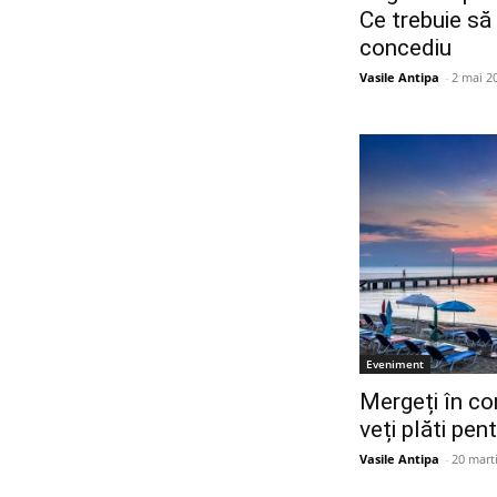
Ce trebuie să 
concediu
Vasile Antipa
-
2 mai 2
Eveniment
Mergeți în co
veți plăti pe
Vasile Antipa
-
20 mart