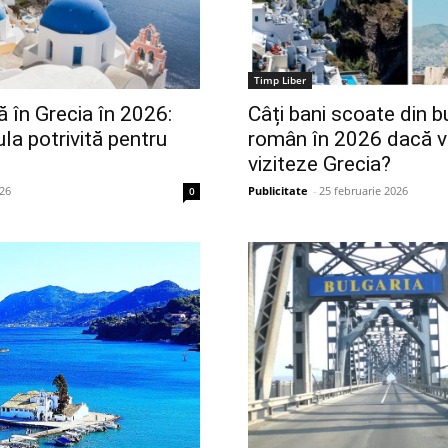
Timp Liber
 în Grecia în 2026:
Câți bani scoate din 
la potrivită pentru
român în 2026 dacă v
viziteze Grecia?
026
Publicitate
-
25 februarie 2026
0