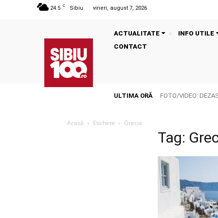
C
24.5
Sibiu
vineri, august 7, 2026
ACTUALITATE
INFO UTILE
CONTACT
ULTIMA ORĂ
FOTO/VIDEO: DEZASTR
Acasă
Etichete
Grecia
Tag: Grec