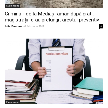
Eveniment
Criminalii de la Mediaș râmân după gratii,
magistrații le-au prelungit arestul preventiv
Iulia Damian
-
6 februarie 2019
0
Eveniment