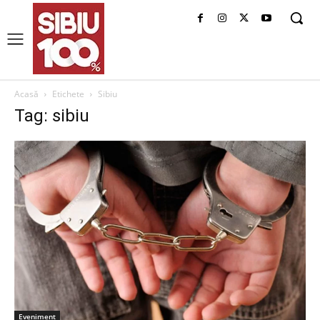
Acasă
Etichete
Sibiu
Tag: sibiu
Eveniment