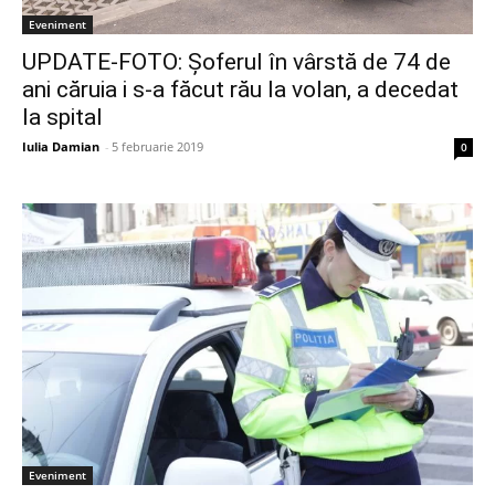
Eveniment
UPDATE-FOTO: Șoferul în vârstă de 74 de
ani căruia i s-a făcut rău la volan, a decedat
la spital
Iulia Damian
-
5 februarie 2019
0
Eveniment