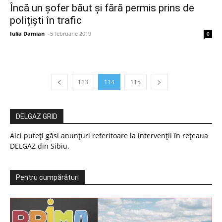
Încă un șofer băut și fără permis prins de
polițiști în trafic
Iulia Damian
-
5 februarie 2019
0
113
114
115
DELGAZ GRID
Aici puteți găsi anunțuri referitoare la intervenții în rețeaua
DELGAZ din Sibiu.
Pentru cumpărături