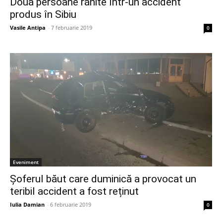
Două persoane rănite într-un accident
produs în Sibiu
Vasile Antipa
-
7 februarie 2019
0
Eveniment
Șoferul băut care duminică a provocat un
teribil accident a fost reținut
Iulia Damian
-
6 februarie 2019
0