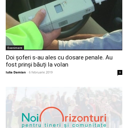
Eveniment
Doi șoferi s-au ales cu dosare penale. Au
fost prinși băuți la volan
Iulia Damian
-
6 februarie 2019
0