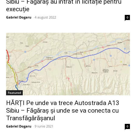
Sibiu – Făgăraș au intrat în licitație pentru
execuție
Gabriel Dogaru
-
4 august 2022
0
Featured
HĂRȚI Pe unde va trece Autostrada A13
Sibiu – Făgăraș și unde se va conecta cu
Transfăgărășanul
Gabriel Dogaru
-
9 iunie 2021
0