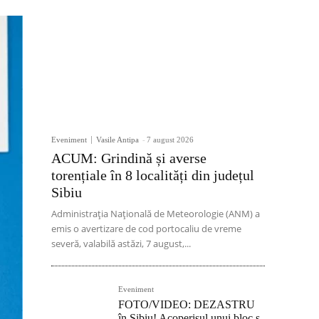
Eveniment
Vasile Antipa
-
7 august 2026
ACUM: Grindină și averse
torențiale în 8 localități din județul
Sibiu
Administrația Națională de Meteorologie (ANM) a
emis o avertizare de cod portocaliu de vreme
severă, valabilă astăzi, 7 august,...
Eveniment
FOTO/VIDEO: DEZASTRU
în Sibiu! Acoperișul unui bloc s-