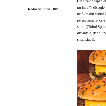
Cred că de fapt ale
nu intra în discuție
Redactia Sibiu 100%
de 5km din cadrul M
pe săptămână, că e s
sport (Clubul Spor
distanțele, dar nu 
și satisfacții.