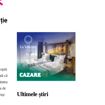
ție
opiii
ată că
itatea
a de
Ultimele știri
Pași