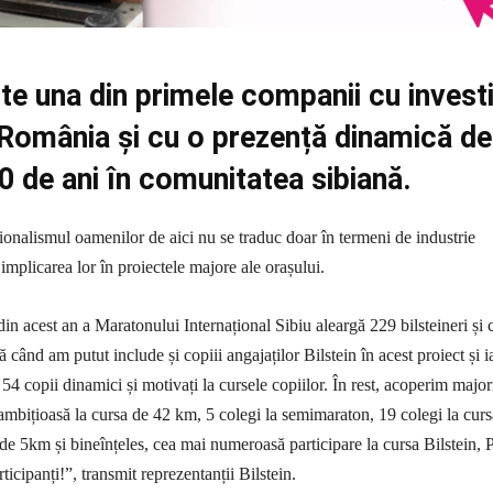
ste una din primele companii cu investi
 România și cu o prezență dinamică de
 de ani în comunitatea sibiană.
ionalismul oamenilor de aici nu se traduc doar în termeni de industrie
 implicarea lor în proiectele majore ale orașului.
din acest an a Maratonului Internațional Sibiu aleargă 229 bilsteineri și c
ă când am putut include și copiii angajaților Bilstein în acest proiect și i
54 copii dinamici și motivați la cursele copiilor. În rest, acoperim major
ambițioasă la cursa de 42 km, 5 colegi la semimaraton, 19 colegi la curs
de 5km și bineînțeles, cea mai numeroasă participare la cursa Bilstein, 
ticipanți!”, transmit reprezentanții Bilstein.