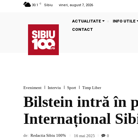
C
30.1
Sibiu
vineri, august 7, 2026
ACTUALITATE
INFO UTILE
CONTACT
Eveniment
Interviu
Sport
Timp Liber
Bilstein intră în
Internațional Sibi
de:
Redactia Sibiu 100%
0
16 mai 2025