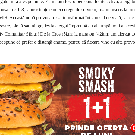
rgatul m-a ales pe mine. Eu nu am fost o persoană foarte activă, alergatu
, însă în 2018, la insistențele unei colege de serviciu, m-am înscris la pr
IS. Această nouă provocare s-a transformat într-un stil de viață, iar de 
oare, plouă sau ninge, ies la alergat împreună cu alți împătimiți ai acest
tiv Comunitar Sibiu)! De la Cros (5km) la maraton (42km) am alergat to
pot spune că prefer o distanță anume, pentru că fiecare vine cu alte provo