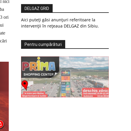
l nici
DELGAZ GRID
oba
3 ori
Aici puteți găsi anunțuri referitoare la
ui
intervenții în rețeaua DELGAZ din Sibiu.
ate
cări
Pentru cumpărături