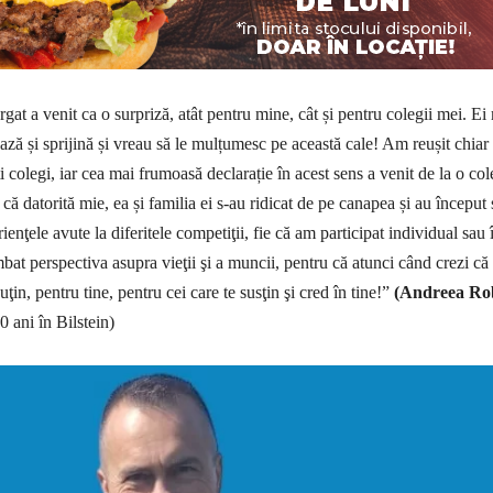
gat a venit ca o surpriză, atât pentru mine, cât și pentru colegii mei. Ei
ază și sprijină și vreau să le mulțumesc pe această cale! Am reușit chiar
ți colegi, iar cea mai frumoasă declarație în acest sens a venit de la o col
 că datorită mie, ea și familia ei s-au ridicat de pe canapea și au început 
enţele avute la diferitele competiţii, fie că am participat individual sau 
at perspectiva asupra vieţii şi a muncii, pentru că atunci când crezi că
uţin, pentru tine, pentru cei care te susţin şi cred în tine!”
(Andreea Ro
0 ani în Bilstein)