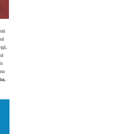
 mă
 să
egă,
să
în
 nu
ba
,