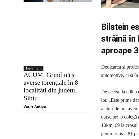
Bilstein e
străină în
aproape 30
Dedicarea şi profes
Eveniment
ACUM: Grindină și
automotive, ci și în
averse torențiale în 8
localități din județul
De aceea, la ediția 
Sibiu
lor. „Este prima dat
Vasile Antipa
alături de noi avem 
curselor: o colegă 
10km, 69 la crosul 
pentru oraș – 81 par