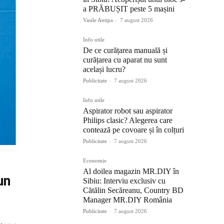
a PRĂBUȘIT peste 5 mașini
Vasile Antipa
-
7 august 2026
Info utile
De ce curățarea manuală și
curățarea cu aparat nu sunt
același lucru?
Publicitate
-
7 august 2026
Info utile
Aspirator robot sau aspirator
Philips clasic? Alegerea care
contează pe covoare și în colțuri
Publicitate
-
7 august 2026
Economie
Al doilea magazin MR.DIY în
un
Sibiu: Interviu exclusiv cu
Cătălin Secăreanu, Country BD
Manager MR.DIY România
Publicitate
-
7 august 2026