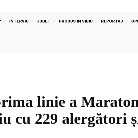
INTERVIU
JUDEŢ
PRODUS ÎN SIBIU
REPORTAJ
OPI
 prima linie a Marato
u cu 229 alergători și