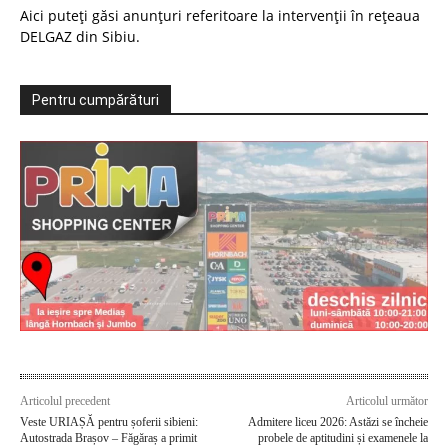
Aici puteți găsi anunțuri referitoare la intervenții în rețeaua
DELGAZ din Sibiu.
Pentru cumpărături
Articolul precedent
Articolul următor
Veste URIAȘĂ pentru șoferii sibieni:
Admitere liceu 2026: Astăzi se încheie
Autostrada Brașov – Făgăraș a primit
probele de aptitudini și examenele la