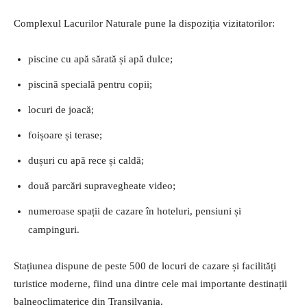
Complexul Lacurilor Naturale pune la dispoziția vizitatorilor:
piscine cu apă sărată și apă dulce;
piscină specială pentru copii;
locuri de joacă;
foișoare și terase;
dușuri cu apă rece și caldă;
două parcări supravegheate video;
numeroase spații de cazare în hoteluri, pensiuni și
campinguri.
Stațiunea dispune de peste 500 de locuri de cazare și facilități
turistice moderne, fiind una dintre cele mai importante destinații
balneoclimaterice din Transilvania.