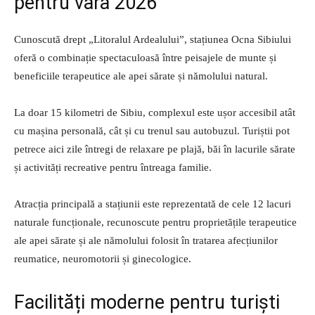
pentru vara 2026
Cunoscută drept „Litoralul Ardealului”, stațiunea Ocna Sibiului
oferă o combinație spectaculoasă între peisajele de munte și
beneficiile terapeutice ale apei sărate și nămolului natural.
La doar 15 kilometri de Sibiu, complexul este ușor accesibil atât
cu mașina personală, cât și cu trenul sau autobuzul. Turiștii pot
petrece aici zile întregi de relaxare pe plajă, băi în lacurile sărate
și activități recreative pentru întreaga familie.
Atracția principală a stațiunii este reprezentată de cele 12 lacuri
naturale funcționale, recunoscute pentru proprietățile terapeutice
ale apei sărate și ale nămolului folosit în tratarea afecțiunilor
reumatice, neuromotorii și ginecologice.
Facilități moderne pentru turiști