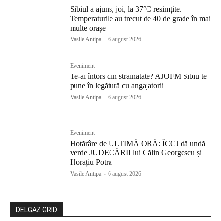
Sibiul a ajuns, joi, la 37°C resimțite.
Temperaturile au trecut de 40 de grade în mai
multe orașe
Vasile Antipa
-
6 august 2026
Eveniment
Te-ai întors din străinătate? AJOFM Sibiu te
pune în legătură cu angajatorii
Vasile Antipa
-
6 august 2026
Eveniment
Hotărâre de ULTIMĂ ORĂ: ÎCCJ dă undă
verde JUDECĂRII lui Călin Georgescu și
Horațiu Potra
Vasile Antipa
-
6 august 2026
DELGAZ GRID