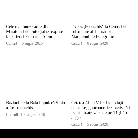
Cele mai bune cadre din
Expoziție deschisă la Centrul de
Maratonul de Fotografie, expuse
Informare al Turiștilor –
la parterul Primăriei Sibiu
Maratonul de Fotografie
Cultură
6 august 2026
Cultură
6 august 2026
Bazinul de la Baia Populară Sibiu
Cetatea Alma Vii prinde viață:
a fost redeschis
concerte, gastronomie și activități
pentru toate vârstele pe 14 și 15
Info utile
6 august 2026
august
Cultură
5 august 2026