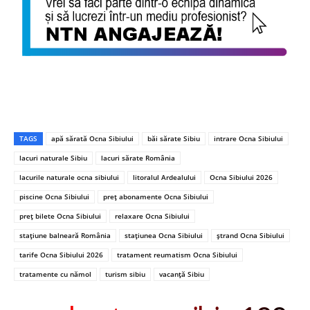
TAGS
apă sărată Ocna Sibiului
băi sărate Sibiu
intrare Ocna Sibiului
lacuri naturale Sibiu
lacuri sărate România
lacurile naturale ocna sibiului
litoralul Ardealului
Ocna Sibiului 2026
piscine Ocna Sibiului
preț abonamente Ocna Sibiului
preț bilete Ocna Sibiului
relaxare Ocna Sibiului
stațiune balneară România
stațiunea Ocna Sibiului
ștrand Ocna Sibiului
tarife Ocna Sibiului 2026
tratament reumatism Ocna Sibiului
tratamente cu nămol
turism sibiu
vacanță Sibiu