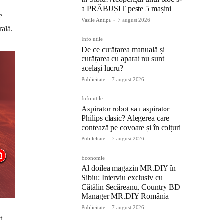
a PRĂBUȘIT peste 5 mașini
e
Vasile Antipa
-
7 august 2026
rală.
Info utile
De ce curățarea manuală și
curățarea cu aparat nu sunt
același lucru?
Publicitate
-
7 august 2026
Info utile
Aspirator robot sau aspirator
Philips clasic? Alegerea care
contează pe covoare și în colțuri
Publicitate
-
7 august 2026
Economie
Al doilea magazin MR.DIY în
Sibiu: Interviu exclusiv cu
Cătălin Secăreanu, Country BD
Manager MR.DIY România
Publicitate
-
7 august 2026
t