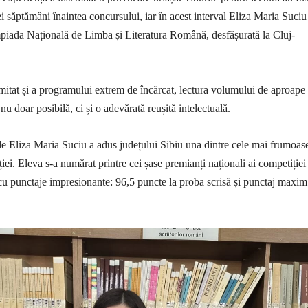
i săptămâni înaintea concursului, iar în acest interval Eliza Maria Suciu
impiada Națională de Limba și Literatura Română, desfășurată la Cluj-
imitat și a programului extrem de încărcat, lectura volumului de aproape
nu doar posibilă, ci și o adevărată reușită intelectuală.
de Eliza Maria Suciu a adus județului Sibiu una dintre cele mai frumoas
iei. Eleva s-a numărat printre cei șase premianți naționali ai competiției 
cu punctaje impresionante: 96,5 puncte la proba scrisă și punctaj maxim