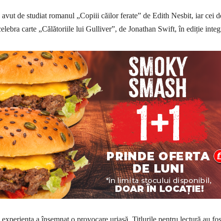
 avut de studiat romanul „Copiii căilor ferate” de Edith Nesbit, iar cei d
elebra carte „Călătoriile lui Gulliver”, de Jonathan Swift, în ediție integ
 experiența a însemnat o provocare uriașă. Titlurile pentru lectură au fos