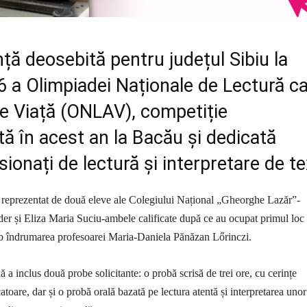
ă deosebită pentru județul Sibiu la
6 a Olimpiadei Naționale de Lectură c
de Viață (ONLAV), competiție
ă în acest an la Bacău și dedicată
sionați de lectură și interpretare de te
t reprezentat de două eleve ale Colegiului Național „Gheorghe Lazăr”-
er și Eliza Maria Suciu-ambele calificate după ce au ocupat primul loc 
ub îndrumarea profesoarei Maria-Daniela Pănăzan Lőrinczi.
 a inclus două probe solicitante: o probă scrisă de trei ore, cu cerințe
toare, dar și o probă orală bazată pe lectura atentă și interpretarea unor