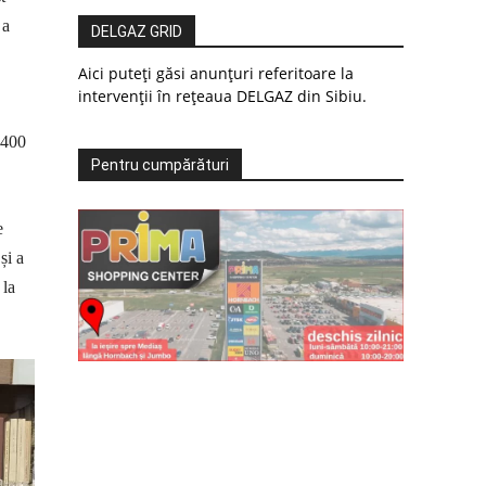
 a
DELGAZ GRID
Aici puteți găsi anunțuri referitoare la
intervenții în rețeaua DELGAZ din Sibiu.
 400
Pentru cumpărături
e
și a
 la