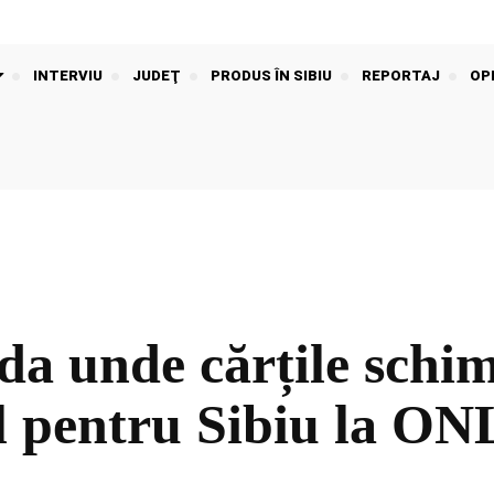
INTERVIU
JUDEŢ
PRODUS ÎN SIBIU
REPORTAJ
OPI
 unde cărțile schim
l pentru Sibiu la O