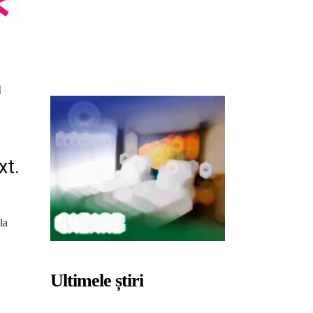
a
xt.
la
Ultimele știri