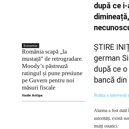
după ce i-a
dimineață,
necunoscu
ȘTIRE INI
Economie
România scapă „la
german Sin
mustață” de retrogradare.
Moody’s păstrează
după ce o 
ratingul și pune presiune
bancă din c
pe Guvern pentru noi
măsuri fiscale
Poliția a intervenit 
Vasile Antipa
Alarma a fost dată 
autorități, există s
mulți ostatici.