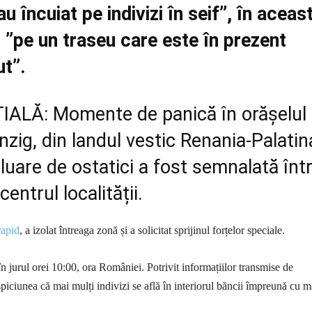
u încuiat pe indivizi în seif”, în aceas
 ”pe un traseu care este în prezent
t”.
ȚIALĂ: Momente de panică în orășelul
zig, din landul vestic Renania-Palatin
luare de ostatici a fost semnalată înt
entrul localității.
rapid
, a izolat întreaga zonă și a solicitat sprijinul forțelor speciale.
în jurul orei 10:00, ora României. Potrivit informațiilor transmise de
uspiciunea că mai mulți indivizi se află în interiorul băncii împreună cu m