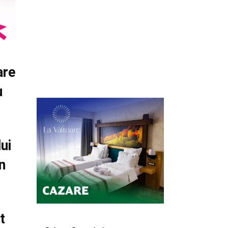
are
u
ui
n
t