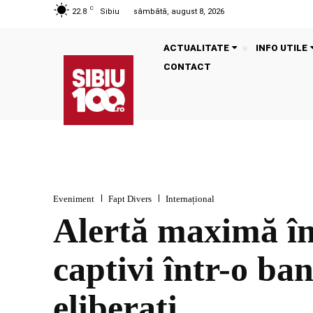
C
22.8
Sibiu
sâmbătă, august 8, 2026
ACTUALITATE
INFO UTILE
CONTACT
Eveniment
Fapt Divers
Internațional
Alertă maximă în
captivi într-o b
eliberați