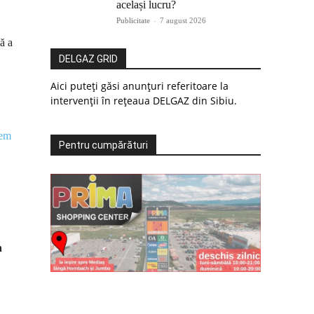
același lucru?
Publicitate
-
7 august 2026
nă a
DELGAZ GRID
Aici puteți găsi anunțuri referitoare la
intervenții în rețeaua DELGAZ din Sibiu.
rem
Pentru cumpărături
n