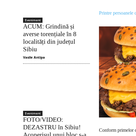
Printre persoanele c
Eveniment
ACUM: Grindină și
averse torențiale în 8
localități din județul
Sibiu
Vasile Antipa
Eveniment
FOTO/VIDEO:
DEZASTRU în Sibiu!
Conform primelor da
Acoperișul unui bloc s-a