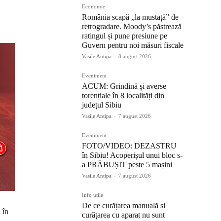
Economie
România scapă „la mustață” de
retrogradare. Moody’s păstrează
ratingul și pune presiune pe
Guvern pentru noi măsuri fiscale
Vasile Antipa
-
8 august 2026
Eveniment
ACUM: Grindină și averse
torențiale în 8 localități din
județul Sibiu
Vasile Antipa
-
7 august 2026
Eveniment
FOTO/VIDEO: DEZASTRU
în Sibiu! Acoperișul unui bloc s-
a PRĂBUȘIT peste 5 mașini
Vasile Antipa
-
7 august 2026
Info utile
De ce curățarea manuală și
 în
curățarea cu aparat nu sunt