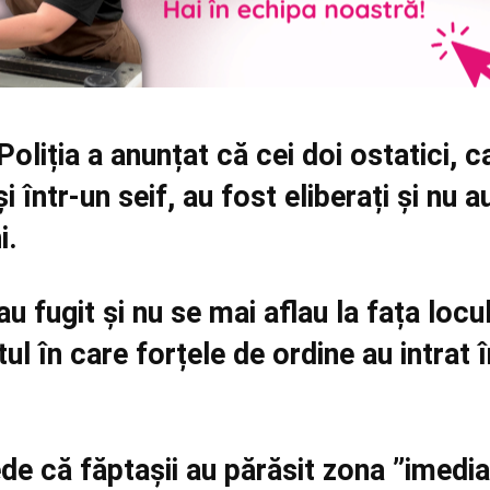
liția a anunțat că cei doi ostatici, c
i într-un seif, au fost eliberați și nu a
i.
au fugit și nu se mai aflau la fața locul
l în care forțele de ordine au intrat î
ede că făptașii au părăsit zona ”imedia