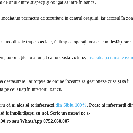
t de unul dintre suspecți și obligat să intre în bancă.
uit imediat un perimetru de securitate în centrul orașului, iar accesul în zo
ost mobilizate trupe speciale, în timp ce operațiunea este în desfășurare.
t, autoritățile au anunțat că nu există victime,
însă situația rămâne ext
ă desfășurare, iar forțele de ordine încearcă să gestioneze criza și să îi
ă pe cei aflați în interiorul băncii.
u că ai ales să te informezi
din Sibiu 100%
. Poate ai informații di
 să le împărtășești cu noi. Scrie un mesaj pe e-
100.ro
sau WhatsApp 0752.060.007