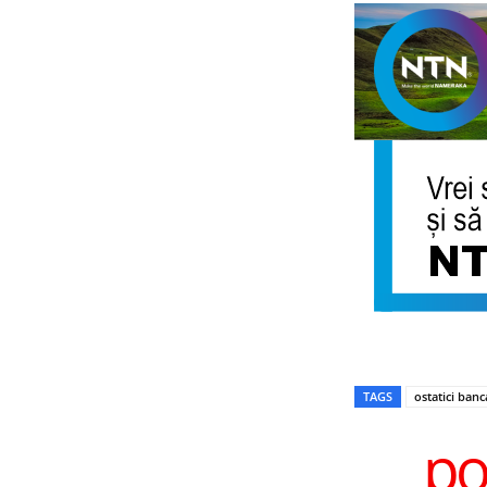
TAGS
ostatici ban
po