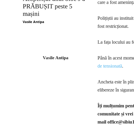
care a fost amenința
PRĂBUȘIT peste 5
mașini
Polițiștii au instit
Vasile Antipa
fost restricționat.
La fața locului au f
Vasile Antipa
Până în acest momen
de tensionată
.
Ancheta este în plin
elibereze în siguranț
Îți mulțumim pentr
comunitate și vrei
mail
office@sibiu