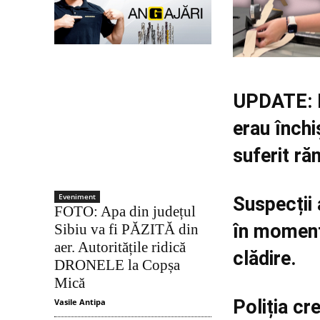
UPDATE: Po
erau închiș
suferit răn
Eveniment
Suspecții 
FOTO: Apa din județul
în momentu
Sibiu va fi PĂZITĂ din
aer. Autoritățile ridică
clădire.
DRONELE la Copșa
Mică
Poliția cr
Vasile Antipa