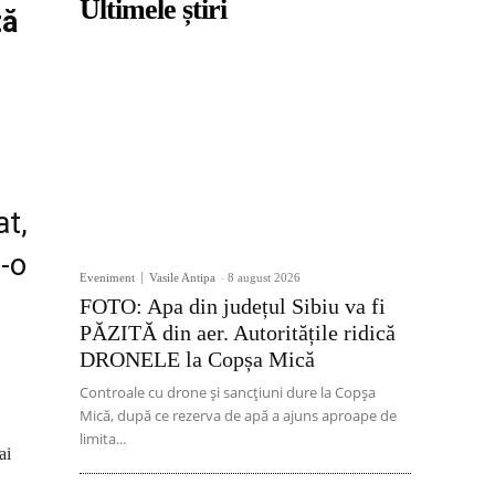
Ultimele știri
tă
at,
r-o
Eveniment
Vasile Antipa
-
8 august 2026
FOTO: Apa din județul Sibiu va fi
PĂZITĂ din aer. Autoritățile ridică
DRONELE la Copșa Mică
Controale cu drone și sancțiuni dure la Copșa
Mică, după ce rezerva de apă a ajuns aproape de
limita...
ai