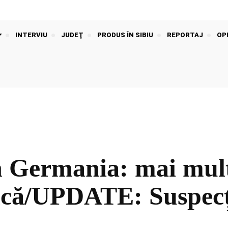
INTERVIU
JUDEŢ
PRODUS ÎN SIBIU
REPORTAJ
OPI
 Germania: mai mulți 
ancă/UPDATE: Suspecți