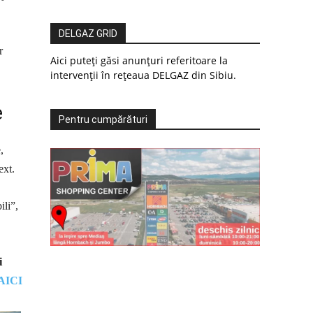
DELGAZ GRID
r
Aici puteți găsi anunțuri referitoare la
intervenții în rețeaua DELGAZ din Sibiu.
e
Pentru cumpărături
,
ext.
ili”,
i
AICI