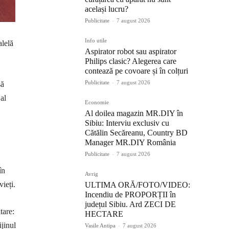
același lucru?
Publicitate
-
7 august 2026
Info utile
alelă
Aspirator robot sau aspirator
Philips clasic? Alegerea care
contează pe covoare și în colțuri
Publicitate
-
7 august 2026
să
al
Economie
Al doilea magazin MR.DIY în
Sibiu: Interviu exclusiv cu
Cătălin Secăreanu, Country BD
Manager MR.DIY România
Publicitate
-
7 august 2026
în
Avrig
vieți.
ULTIMA ORĂ/FOTO/VIDEO:
Incendiu de PROPORȚII în
județul Sibiu. Ard ZECI DE
tare:
HECTARE
ijinul
Vasile Antipa
-
7 august 2026