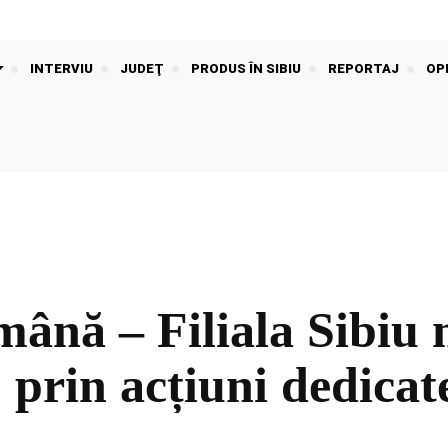
INTERVIU
JUDEŢ
PRODUS ÎN SIBIU
REPORTAJ
OPI
ână – Filiala Sibiu
 prin acțiuni dedicat