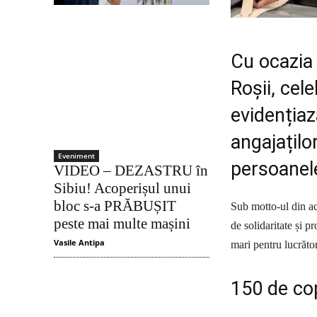
Cu ocazia 
Roșii, ce
evidențiază
angajaților
Eveniment
persoanele 
VIDEO – DEZASTRU în
Sibiu! Acoperișul unui
bloc s-a PRĂBUȘIT
Sub motto-ul din ac
peste mai multe mașini
de solidaritate și p
Vasile Antipa
mari pentru lucrător
150 de cop