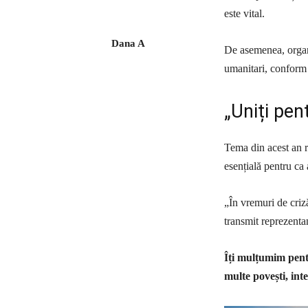
este vital.
Dana A
De asemenea, organiz
umanitari, conform 
„Uniți pen
Tema din acest an r
esențială pentru ca 
„În vremuri de criză
transmit reprezentan
Îți mulțumim pentr
multe povești, inte