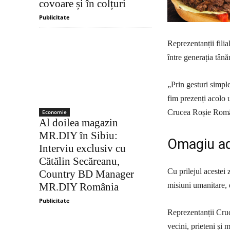
covoare și în colțuri
Publicitate
Reprezentanții filia
între generația tân
„Prin gesturi simpl
fim prezenți acolo 
Crucea Roșie Român
Economie
Al doilea magazin
MR.DIY în Sibiu:
Omagiu ad
Interviu exclusiv cu
Cătălin Secăreanu,
Cu prilejul acestei 
Country BD Manager
MR.DIY România
misiuni umanitare, d
Publicitate
Reprezentanții Cruc
vecini, prieteni și 