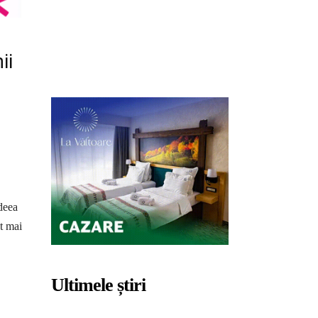
ii
deea
ot mai
Ultimele știri