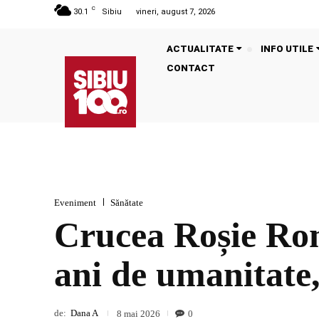
C
30.1
Sibiu
vineri, august 7, 2026
ACTUALITATE
INFO UTILE
CONTACT
Eveniment
Sănătate
Crucea Roșie Rom
ani de umanitate,
de:
Dana A
0
8 mai 2026