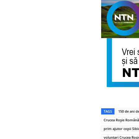
TAGS
150 de ani d
Crucea Roșie Română
prim ajutor copii Sibi
voluntari Crucea Roși