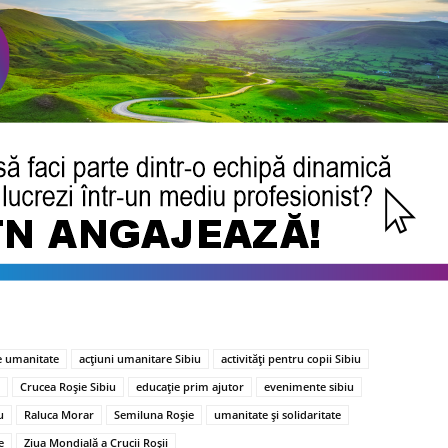
e umanitate
acțiuni umanitare Sibiu
activități pentru copii Sibiu
Crucea Roșie Sibiu
educație prim ajutor
evenimente sibiu
u
Raluca Morar
Semiluna Roșie
umanitate și solidaritate
e
Ziua Mondială a Crucii Roșii