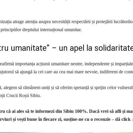
ația atrage atenția asupra necesității respectării și protejării lucrătorilo
principiilor dreptului internațional umanitar.
tru umanitate” – un apel la solidaritat
eafirmă importanța acțiunii umanitare neutre, independente și imparțiale
ajutorul să ajungă la cei care au cea mai mare nevoie, indiferent de cont
, alegem să rămânem uniți și să oferim speranță și sprijin celor vulnerab
ții Crucii Roșii Sibiu.
u că ai ales să te informezi din Sibiu 100%.
Dacă vrei să afli și ma
rviuri și vești bune în fiecare zi, susține-ne cu o recenzie – dă click