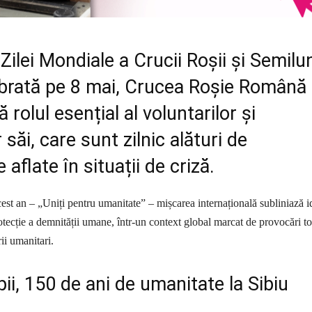
Zilei Mondiale a Crucii Roșii și Semilun
lebrată pe 8 mai, Crucea Roșie Română
 rolul esențial al voluntarilor și
 săi, care sunt zilnic alături de
aflate în situații de criză.
est an – „Uniți pentru umanitate” – mișcarea internațională subliniază i
rotecție a demnității umane, într-un context global marcat de provocări t
ii umanitari.
ii, 150 de ani de umanitate la Sibiu