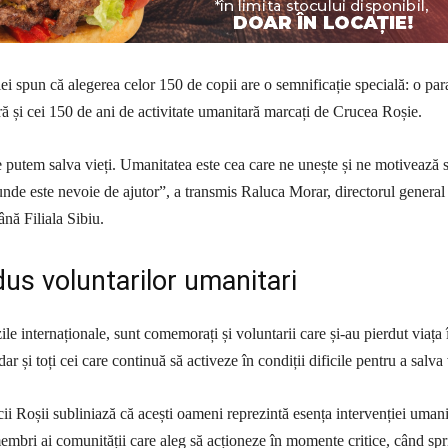
lei spun că alegerea celor 150 de copii are o semnificație specială: o par
ără și cei 150 de ani de activitate umanitară marcați de Crucea Roșie.
e putem salva vieți. Umanitatea este cea care ne unește și ne motivează 
unde este nevoie de ajutor”, a transmis Raluca Morar, directorul general 
ă Filiala Sibiu.
us voluntarilor umanitari
zile internaționale, sunt comemorați și voluntarii care și-au pierdut viața 
ar și toți cei care continuă să activeze în condiții dificile pentru a salva 
ii Roșii subliniază că acești oameni reprezintă esența intervenției umani
membri ai comunității care aleg să acționeze în momente critice, când spr