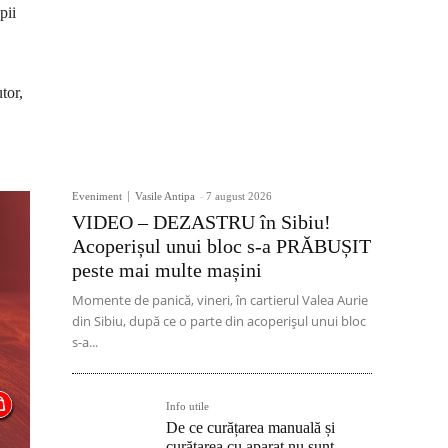
pii
tor,
Eveniment
Vasile Antipa
-
7 august 2026
VIDEO – DEZASTRU în Sibiu!
Acoperișul unui bloc s-a PRĂBUȘIT
peste mai multe mașini
Momente de panică, vineri, în cartierul Valea Aurie
din Sibiu, după ce o parte din acoperișul unui bloc
s-a...
Info utile
De ce curățarea manuală și
curățarea cu aparat nu sunt