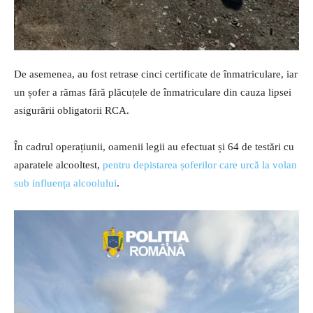
De asemenea, au fost retrase cinci certificate de înmatriculare, iar
un șofer a rămas fără plăcuțele de înmatriculare din cauza lipsei
asigurării obligatorii RCA.
În cadrul operațiunii, oamenii legii au efectuat și 64 de testări cu
aparatele alcooltest,
pentru depistarea șoferilor care urcă la volan
sub influența alcoolului
.