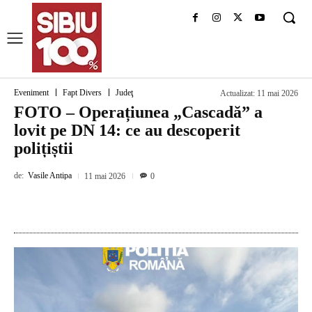
Eveniment
Fapt Divers
Judeţ
Actualizat:
11 mai 2026
FOTO – Operațiunea „Cascadă” a
lovit pe DN 14: ce au descoperit
polițiștii
de:
Vasile Antipa
11 mai 2026
0