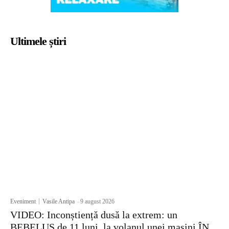
Ultimele știri
Eveniment
Vasile Antipa
-
9 august 2026
VIDEO: Inconștiență dusă la extrem: un
BEBELUȘ de 11 luni, la volanul unei mașini ÎN