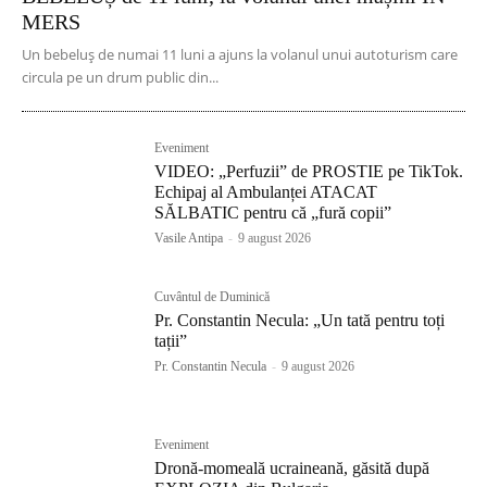
MERS
Un bebeluș de numai 11 luni a ajuns la volanul unui autoturism care
circula pe un drum public din...
Eveniment
VIDEO: „Perfuzii” de PROSTIE pe TikTok.
Echipaj al Ambulanței ATACAT
SĂLBATIC pentru că „fură copii”
Vasile Antipa
-
9 august 2026
Cuvântul de Duminică
Pr. Constantin Necula: „Un tată pentru toți
tații”
Pr. Constantin Necula
-
9 august 2026
Eveniment
Dronă-momeală ucraineană, găsită după