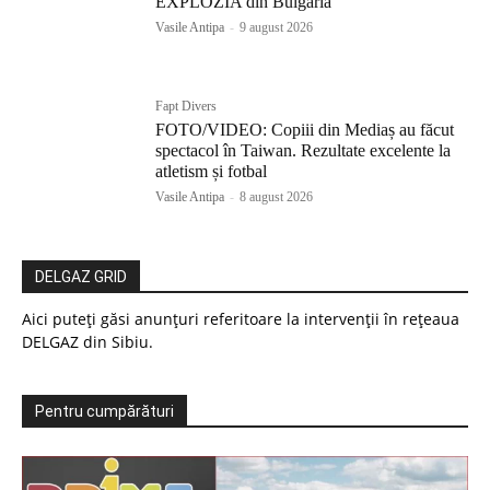
EXPLOZIA din Bulgaria
Vasile Antipa
-
9 august 2026
Fapt Divers
FOTO/VIDEO: Copiii din Mediaș au făcut
spectacol în Taiwan. Rezultate excelente la
atletism și fotbal
Vasile Antipa
-
8 august 2026
DELGAZ GRID
Aici puteți găsi anunțuri referitoare la intervenții în rețeaua
DELGAZ din Sibiu.
Pentru cumpărături