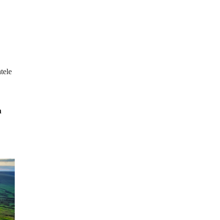
tele
n