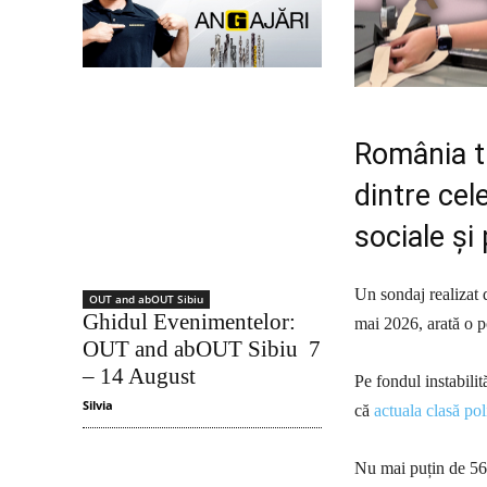
România t
dintre cel
sociale și 
Un sondaj realizat
OUT and abOUT Sibiu
Ghidul Evenimentelor:
mai 2026, arată o p
OUT and abOUT Sibiu 7
– 14 August
Pe fondul instabilit
Silvia
că
actuala clasă po
Nu mai puțin de 56%