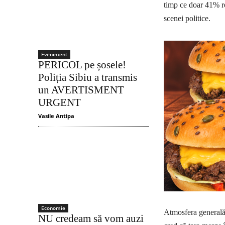
timp ce doar 41% re
scenei politice.
Eveniment
PERICOL pe șosele!
Poliția Sibiu a transmis
un AVERTISMENT
URGENT
Vasile Antipa
Economie
Atmosfera generală 
NU credeam să vom auzi