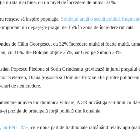
ia nu stă mai bine, cu un nivel de încredere de numai 31%.
i nu reușesc să inspire populația.
Sondajul arată o scenă politică fragment
 important nu depășește pragul de 35% în zona de încredere ridicată.
ondus de Călin Georgescu, cu 32% încredere multă și foarte multă, urma
Dan, cu 31%. Ilie Bolojan obține 25%, iar George Simion 23%.
stian Popescu Piedone și Sorin Grindeanu gravitează în jurul pragului 
or Kelemen, Diana Șoșoacă și Dominic Fritz se află printre politicieni
veluri de neîncredere.
amentare ar avea loc duminica viitoare, AUR ar câștiga scrutinul cu 32
u-și poziția de principală forță politică din România.
, iar PNL 20%
, cele două partide tradiționale rămânând relativ apropiat