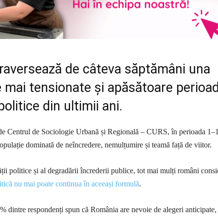
raversează de câteva săptămâni una
e mai tensionate și apăsătoare perioa
politice din ultimii ani.
 de Centrul de Sociologie Urbană și Regională – CURS, în perioada 1–
opulație dominată de neîncredere, nemulțumire și teamă față de viitor.
ății politice și al degradării încrederii publice, tot mai mulți români cons
litică nu mai poate continua în aceeași formulă
.
 dintre respondenți spun că România are nevoie de alegeri anticipate,