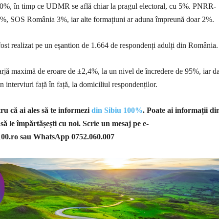
10%, în timp ce UDMR se află chiar la pragul electoral, cu 5%. PNRR-
4%, SOS România 3%, iar alte formațiuni ar aduna împreună doar 2%.
st realizat pe un eșantion de 1.664 de respondenți adulți din România.
rjă maximă de eroare de ±2,4%, la un nivel de încredere de 95%, iar da
n interviuri față în față, la domiciliul respondenților.
u că ai ales să te informezi
din Sibiu 100%
. Poate ai informații di
 să le împărtășești cu noi. Scrie un mesaj pe e-
100.ro
sau WhatsApp 0752.060.007