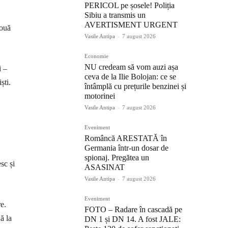
PERICOL pe șosele! Poliția
Sibiu a transmis un
AVERTISMENT URGENT
două
Vasile Antipa
-
7 august 2026
Economie
NU credeam să vom auzi așa
i –
ceva de la Ilie Bolojan: ce se
ști.
întâmplă cu prețurile benzinei și
motorinei
Vasile Antipa
-
7 august 2026
Eveniment
Româncă ARESTATĂ în
Germania într-un dosar de
spionaj. Pregătea un
sc și
ASASINAT
Vasile Antipa
-
7 august 2026
Eveniment
re.
FOTO – Radare în cascadă pe
ă la
DN 1 și DN 14. A fost JALE: