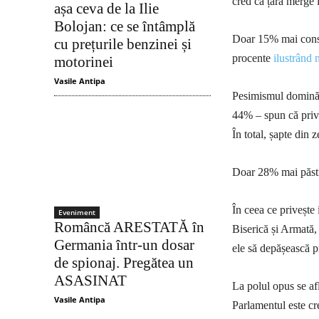
cred că țara merge î
așa ceva de la Ilie
Bolojan: ce se întâmplă
Doar 15% mai consi
cu prețurile benzinei și
procente
ilustrând n
motorinei
Vasile Antipa
Pesimismul domină ș
44% – spun că prive
În total, șapte din 
Doar 28% mai păst
În ceea ce privește 
Eveniment
Româncă ARESTATĂ în
Biserică și Armată, 
Germania într-un dosar
ele să depășească p
de spionaj. Pregătea un
ASASINAT
La polul opus se afl
Vasile Antipa
Parlamentul este cr