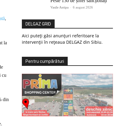
Peste 130 de șofer sancționați
Vasile Antipa
-
6 august 2026
ată
,
DELGAZ GRID
Aici puteți găsi anunțuri referitoare la
intervenții în rețeaua DELGAZ din Sibiu.
t la
Pentru cumpărături
de
i cu
% din
e.