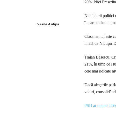
20%. Nici Președinț
Nici liderii politic
în care niciun nume
Vasile Antipa
Clasamentul este c
limită de Nicușor 
Traian Băsescu, Cri
21%, în timp ce Hun
cele mai ridicate ni
Dacă alegerile parl
voturi, consolidând
PSD ar obține 24%