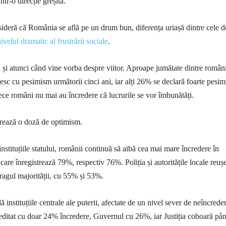
ntr-o direcție greșită.
deră că România se află pe un drum bun, diferența uriașă dintre cele 
ivelul dramatic al frustrării sociale
.
i atunci când vine vorba despre viitor. Aproape jumătate dintre român
sc cu pesimism următorii cinci ani, iar alți 26% se declară foarte pesimi
zece români nu mai au încredere că lucrurile se vor îmbunătăți.
rează o doză de optimism.
instituțiile statului, românii continuă să aibă cea mai mare încredere în
care înregistrează 79%, respectiv 76%. Poliția și autoritățile locale reușe
ragul majorității, cu 55% și 53%.
ă instituțiile centrale ale puterii, afectate de un nivel sever de neîncrede
editat cu doar 24% încredere, Guvernul cu 26%, iar Justiția coboară pân