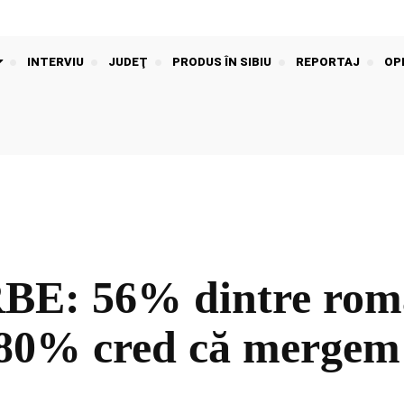
INTERVIU
JUDEŢ
PRODUS ÎN SIBIU
REPORTAJ
OPI
: 56% dintre român
 80% cred că mergem 