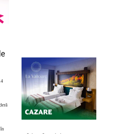
de
14
ideră
 în