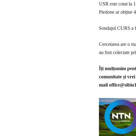
USR este cotat la 
Piedone ar obține 
Sondajul CURS a fo
Cercetarea are o ma
au fost colectate pri
Îți mulțumim pentr
comunitate și vrei
mail
office@sibiu