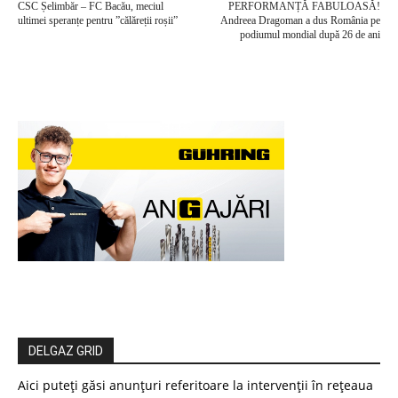
CSC Șelimbăr – FC Bacău, meciul
PERFORMANȚĂ FABULOASĂ!
ultimei speranțe pentru ”călăreții roșii”
Andreea Dragoman a dus România pe
podiumul mondial după 26 de ani
DELGAZ GRID
Aici puteți găsi anunțuri referitoare la intervenții în rețeaua