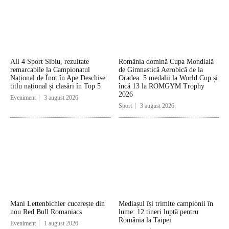
All 4 Sport Sibiu, rezultate
România domină Cupa Mondială
remarcabile la Campionatul
de Gimnastică Aerobică de la
Național de Înot în Ape Deschise:
Oradea: 5 medalii la World Cup și
titlu național și clasări în Top 5
încă 13 la ROMGYM Trophy
2026
Eveniment
3 august 2026
Sport
3 august 2026
Mani Lettenbichler cucerește din
Mediașul își trimite campionii în
nou Red Bull Romaniacs
lume: 12 tineri luptă pentru
România la Taipei
Eveniment
1 august 2026