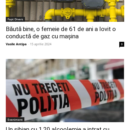
Fapt Divers
Băută bine, o femeie de 61 de ani a lovit o
conductă de gaz cu mașina
Vasile Antipa
-
15 aprilie 2024
0
Eveniment
Un sibian cu 1,20 alcoolemie a intrat cu