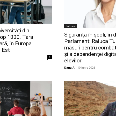
Politica
versități din
Siguranța în școli, în 
Top 1000. Țara
Parlament: Raluca Tu
ră, în Europa
măsuri pentru combat
e Est
și a dependenței digit
0
elevilor
Dana A
-
10 iunie 2026