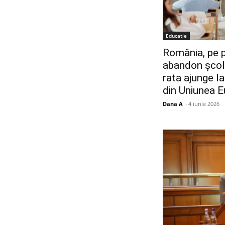
Educatie
România, pe p
abandon școla
rata ajunge l
din Uniunea 
Dana A
-
4 iunie 2026