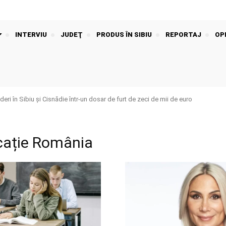
INTERVIU
JUDEŢ
PRODUS ÎN SIBIU
REPORTAJ
OPI
ri în Sibiu și Cisnădie într-un dosar de furt de zeci de mii de euro
cație România