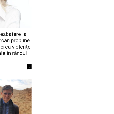
dezbatere la
rcan propune
erea violenței
ale în rândul
0