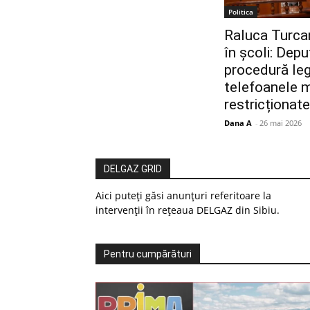
Politica
Raluca Turcan
în școli: Depu
procedură legi
telefoanele m
restricționate
Dana A
-
26 mai 2026
DELGAZ GRID
Aici puteți găsi anunțuri referitoare la
intervenții în rețeaua DELGAZ din Sibiu.
Pentru cumpărături