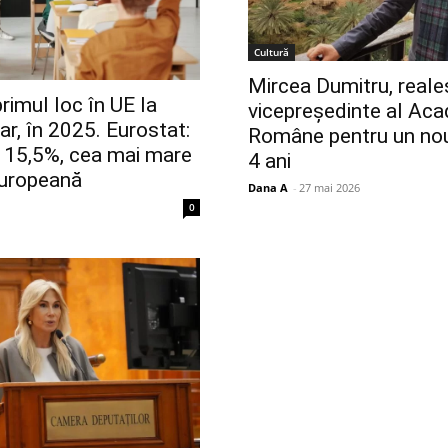
Cultură
Mircea Dumitru, reale
rimul loc în UE la
vicepreședinte al Aca
r, în 2025. Eurostat:
Române pentru un no
a 15,5%, cea mai mare
4 ani
Europeană
Dana A
-
27 mai 2026
0