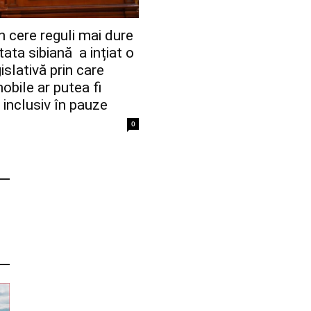
 cere reguli mai dure
tata sibiană a ințiat o
slativă prin care
obile ar putea fi
 inclusiv în pauze
0