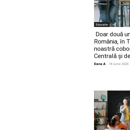
Educatie
Doar două uni
România, în 
noastră coboa
Centrală și d
Dana A
-
18 iunie 2026