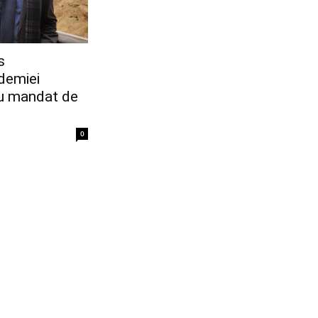
s
demiei
u mandat de
0