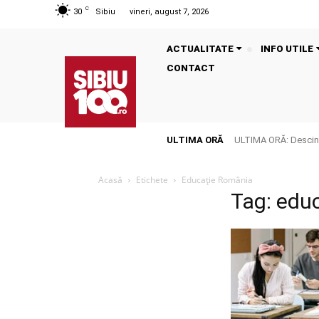
C
30
Sibiu
vineri, august 7, 2026
ACTUALITATE
INFO UTILE
CONTACT
ULTIMA ORĂ
ULTIMA ORĂ: Descinde
Acasă
Etichete
Educație România
Tag: edu