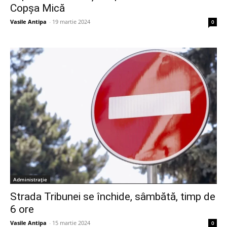
Copșa Mică
Vasile Antipa
-
19 martie 2024
0
Administrație
Strada Tribunei se închide, sâmbătă, timp de
6 ore
Vasile Antipa
-
15 martie 2024
0