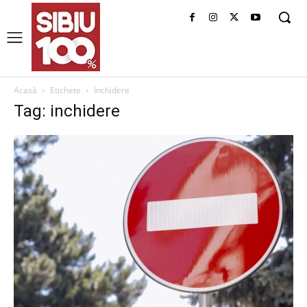
Acasă
Etichete
Inchidere
Tag: inchidere