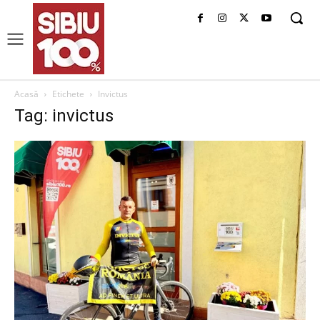
Acasă
Etichete
Invictus
Tag: invictus