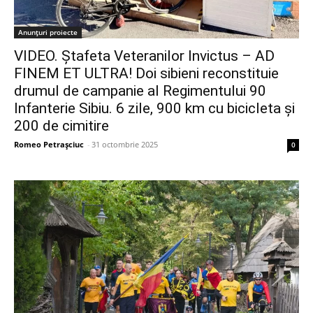
Anunțuri proiecte
VIDEO. Ștafeta Veteranilor Invictus – AD
FINEM ET ULTRA! Doi sibieni reconstituie
drumul de campanie al Regimentului 90
Infanterie Sibiu. 6 zile, 900 km cu bicicleta și
200 de cimitire
Romeo Petrașciuc
-
31 octombrie 2025
0