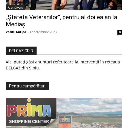
Fapt Divers
„Ștafeta Veteranilor“, pentru al doilea an la
Mediaș
Vasile Antipa
-
12 octombrie 2023
0
DELGAZ GRID
Aici puteți găsi anunțuri referitoare la intervenții în rețeaua
DELGAZ din Sibiu.
Pentru cumpărături