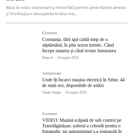
Băuți la volan, vitezomani și minori fără permis: peste 824 de amenzi
și 16 infracțiuni descoperite în doar trei...
Eveniment
Constanța, fără apă caldă timp de o
săptămână, în plin sezon turistic. Când
începe sistarea și când revine furnizarea
Dana A
-
10 august 2026
Administrație
Unde îți încarci mașina electrică în Sibiu: 44
de stații noi, disponibile de astăzi
Vasile Antipa
-
10 august 2026
Eveniment
VIDEO: Mașină scăpată de sub control pe
Transfăgărășan: șoferul a coborât pentru o
fotografie, iar autoturismul s-a rostogolit în