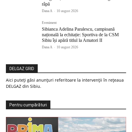
râpă
Dana A
-
10 august 2026
Eveniment
Sibianca Adelina Paralescu, campioană
națională la echitație: Sportiva de la CSM
Sibiu își apără titlul la Amatori II
Dana A
-
10 august 2026
DELGAZ GRID
Aici puteți găsi anunțuri referitoare la intervenții în rețeaua
DELGAZ din Sibiu.
Pentru cumpărături