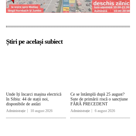
Știri pe același subiect
Unde îți încarci mașina electrică
Ce se întâmplă după 25 august?
în Sibiu: 44 de stații noi,
Sute de primării riscă o sancțiune
disponibile de astăzi
FĂRĂ PRECEDENT
Administrație
10 august 2026
Administrație
6 august 2026