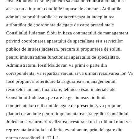
Iosif Moldovan era pe punctul sa aiba un contracandidat, insa
acesta nu a intrunit conditiile impuse de concurs. Atributiile
administratorului public se concretizeaza in indeplinirea
atributiilor de coordonare delegate de catre presedintele
Consiliului Judetean Sibiu in baza contractului de management
privind coordonarea aparatului de specialitate si a serviciilor
publice de interes judetean, precum si propunerea de solutii
pentru imbunatatirea functionarii aparatului de specialitate.
Administratorul Iosif Moldovan va primi o parte din
corespondenta, va repartiza sarcini si va urmari rezolvarea lor. Va
face propuneri referitoare la asigurarea si managementul
resurselor umane, financiare, tehnice si/sau materiale ale
Consiliului Judetean, pe care le gestioneaza in limita
competentelor ce ii sunt delegate de presedinte, va propune
planuri de actiune pentru implementarea strategiilor Consiliului
Judetean si va urmari realizarea acestora si nu in ultimul rand va
reprezenta institutia la diferite evenimente, prin delegare din
partea presedintelui. (D.L.)