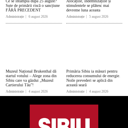
Ce se întâmplă după 25 august?
Alocațiile, indemnizațiile și
Sute de primării riscă o sancțiune
stimulentele se plătesc mai
FĂRĂ PRECEDENT
devreme luna aceasta
Administrație
6 august 2026
Administrație
5 august 2026
Muzeul Național Brukenthal dă
Primăria Sibiu ia măsuri pentru
startul votului – Alege zona din
reducerea consumului de energie.
Sibiu care va găzdui „Muzeul
Noile prevederi se aplică din
Cartierului Tău”!
această seară
Administrație
4 august 2026
Administrație
4 august 2026