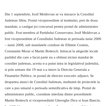
Din 1 septembrie, Iosif Moldovan se va intoarce la Consiliul
Judetean Sibiu. Fostul vicepresedinte al institutiei, pret de doua
mandate, a castigat joi concursul pentru postul de administrator
public. Fost membru al Partidului Conservator, Iosif Moldovan a
fost vicepresedinte al Consiliului Judetean in perioada iunie 2000
– iunie 2008, sub mandatele conduse de Eftimie Costeiu,
Constantin Morar si Martin Bottesch. Intrucat la alegerile locale
partidul din care a facut parte nu a obtinut niciun mandat de
consilier judetean, acesta n-a putut intra in legislativul judetului,
si prin urmare din 19 mai s-a intors la Directia Generala a
Finantelor Publice, in postul de director executiv adjunct.
Se
despartea atunci de Consiliul Judetean, multumit de proiectele la
care a pus umarul o perioada semnificativa de timp. Postul de
administrator public, constituie interfata dintre presedintele
Martin Bottesch si vicepresedintii Gheorghe Dicu si Ioan Banciu.