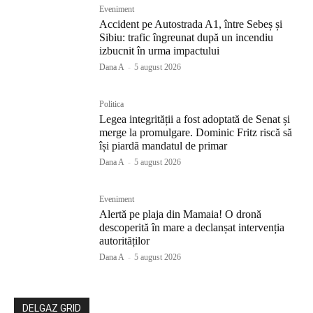
Eveniment
Accident pe Autostrada A1, între Sebeș și
Sibiu: trafic îngreunat după un incendiu
izbucnit în urma impactului
Dana A
-
5 august 2026
Politica
Legea integrității a fost adoptată de Senat și
merge la promulgare. Dominic Fritz riscă să
își piardă mandatul de primar
Dana A
-
5 august 2026
Eveniment
Alertă pe plaja din Mamaia! O dronă
descoperită în mare a declanșat intervenția
autorităților
Dana A
-
5 august 2026
DELGAZ GRID