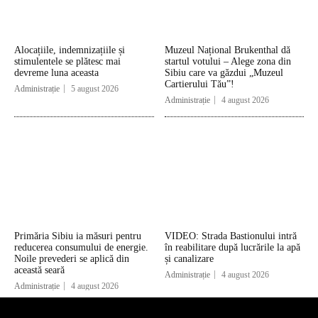
Alocațiile, indemnizațiile și
Muzeul Național Brukenthal dă
stimulentele se plătesc mai
startul votului – Alege zona din
devreme luna aceasta
Sibiu care va găzdui „Muzeul
Cartierului Tău”!
Administrație
5 august 2026
Administrație
4 august 2026
Primăria Sibiu ia măsuri pentru
VIDEO: Strada Bastionului intră
reducerea consumului de energie.
în reabilitare după lucrările la apă
Noile prevederi se aplică din
și canalizare
această seară
Administrație
4 august 2026
Administrație
4 august 2026