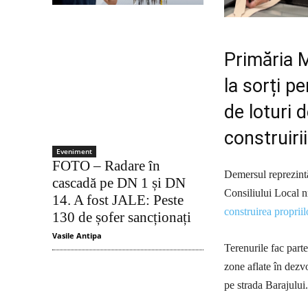
Primăria M
la sorți p
de loturi 
construiri
Eveniment
FOTO – Radare în
Demersul reprezintă
cascadă pe DN 1 și DN
Consiliului Local nr
14. A fost JALE: Peste
construirea propriil
130 de șofer sancționați
Vasile Antipa
Terenurile fac part
zone aflate în dezv
pe strada Barajului.