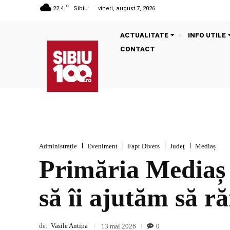
C
22.4
Sibiu
vineri, august 7, 2026
ACTUALITATE
INFO UTILE
CONTACT
Administrație
Eveniment
Fapt Divers
Judeţ
Mediaș
Primăria Mediaș 
să îi ajutăm să r
de:
Vasile Antipa
0
13 mai 2026