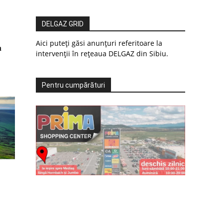
DELGAZ GRID
Aici puteți găsi anunțuri referitoare la
n
intervenții în rețeaua DELGAZ din Sibiu.
Pentru cumpărături