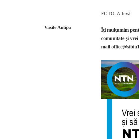
FOTO: Arhivă
Vasile Antipa
Îți mulțumim pentr
comunitate și vrei
mail
office@sibiu