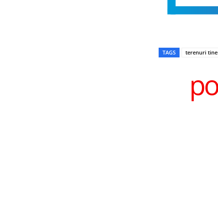
TAGS
terenuri tin
po