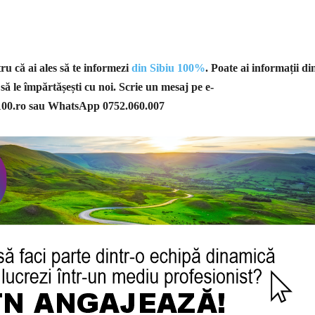
u că ai ales să te informezi
din Sibiu 100%
. Poate ai informații di
 să le împărtășești cu noi. Scrie un mesaj pe e-
100.ro
sau WhatsApp 0752.060.007