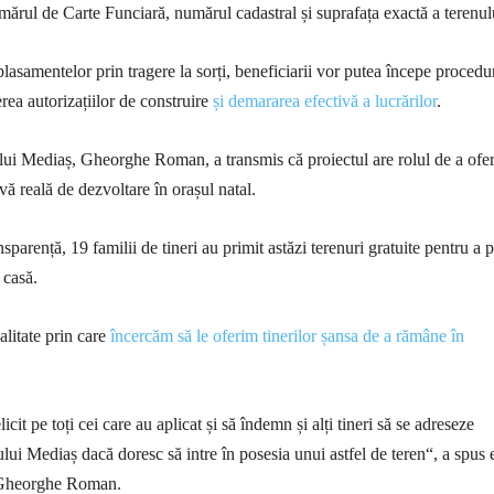
mărul de Carte Funciară, numărul cadastral și suprafața exactă a terenul
lasamentelor prin tragere la sorți, beneficiarii vor putea începe procedur
rea autorizațiilor de construire
și demararea efectivă a lucrărilor
.
ui Mediaș, Gheorghe Roman, a transmis că proiectul are rolul de a ofer
ivă reală de dezvoltare în orașul natal.
nsparență, 19 familii de tineri au primit astăzi terenuri gratuite pentru a 
 casă.
litate prin care
încercăm să le oferim tinerilor șansa de a rămâne în
icit pe toți cei care au aplicat și să îndemn și alți tineri să se adreseze
lui Mediaș dacă doresc să intre în posesia unui astfel de teren“, a spus 
, Gheorghe Roman.