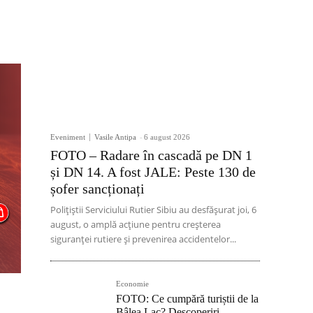
Eveniment
Vasile Antipa
-
6 august 2026
FOTO – Radare în cascadă pe DN 1
și DN 14. A fost JALE: Peste 130 de
șofer sancționați
Polițiștii Serviciului Rutier Sibiu au desfășurat joi, 6
august, o amplă acțiune pentru creșterea
siguranței rutiere și prevenirea accidentelor...
Economie
FOTO: Ce cumpără turiștii de la
Bâlea Lac? Descoperiri