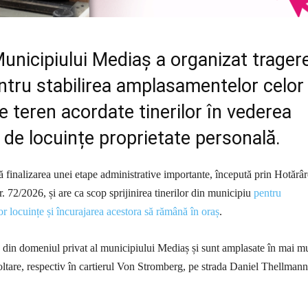
unicipiului Mediaș a organizat trager
entru stabilirea amplasamentelor celor
de teren acordate tinerilor în vederea
i de locuințe proprietate personală.
 finalizarea unei etape administrative importante, începută prin Hotărâ
. 72/2026, și are ca scop sprijinirea tinerilor din municipiu
pentru
or locuințe și încurajarea acestora să rămână în oraș
.
e din domeniul privat al municipiului Mediaș și sunt amplasate în mai m
oltare, respectiv în cartierul Von Stromberg, pe strada Daniel Thellmann