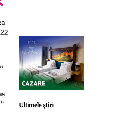
ea
 22
rea
ulte
 și
Ultimele știri