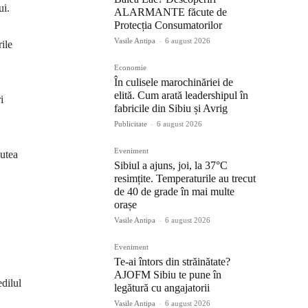
ui.
ALARMANTE făcute de
Protecția Consumatorilor
Vasile Antipa
-
6 august 2026
ile
Economie
În culisele marochinăriei de
elită. Cum arată leadershipul în
i
fabricile din Sibiu și Avrig
Publicitate
-
6 august 2026
Eveniment
putea
Sibiul a ajuns, joi, la 37°C
resimțite. Temperaturile au trecut
de 40 de grade în mai multe
orașe
Vasile Antipa
-
6 august 2026
Eveniment
Te-ai întors din străinătate?
AJOFM Sibiu te pune în
edilul
legătură cu angajatorii
Vasile Antipa
-
6 august 2026