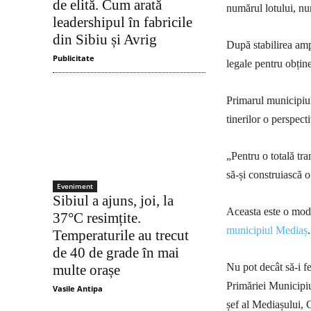
de elită. Cum arată
numărul lotului, nu
leadershipul în fabricile
din Sibiu și Avrig
După stabilirea amp
Publicitate
legale pentru obține
Primarul municipiul
tinerilor o perspect
„Pentru o totală tra
să-și construiască o
Eveniment
Sibiul a ajuns, joi, la
Aceasta este o moda
37°C resimțite.
municipiul Mediaș
.
Temperaturile au trecut
de 40 de grade în mai
Nu pot decât să-i fel
multe orașe
Primăriei Municipiu
Vasile Antipa
șef al Mediașului