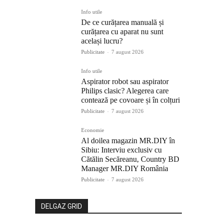
Info utile
De ce curățarea manuală și
curățarea cu aparat nu sunt
același lucru?
Publicitate
-
7 august 2026
Info utile
Aspirator robot sau aspirator
Philips clasic? Alegerea care
contează pe covoare și în colțuri
Publicitate
-
7 august 2026
Economie
Al doilea magazin MR.DIY în
Sibiu: Interviu exclusiv cu
Cătălin Secăreanu, Country BD
Manager MR.DIY România
Publicitate
-
7 august 2026
DELGAZ GRID