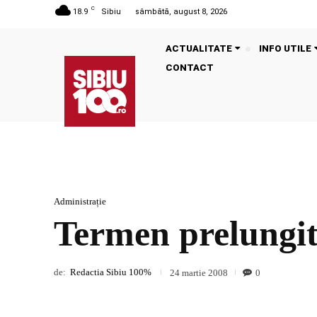
C
18.9
Sibiu
sâmbătă, august 8, 2026
ACTUALITATE
INFO UTILE
CONTACT
Administrație
Termen prelungi
de:
Redactia Sibiu 100%
0
24 martie 2008