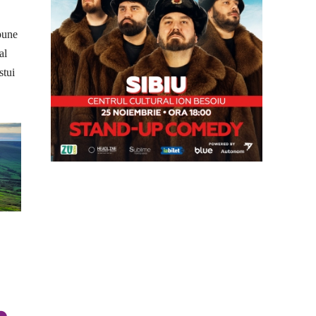
mpune
al
stui