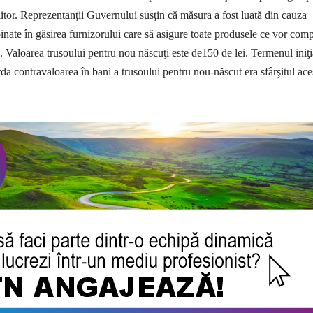
viitor. Reprezentanţii Guvernului susţin că măsura a fost luată din cauza
mpinate în găsirea furnizorului care să asigure toate produsele ce vor co
i. Valoarea trusoului pentru nou născuţi este de150 de lei. Termenul iniţi
da contravaloarea în bani a trusoului pentru nou-născut era sfârşitul ace