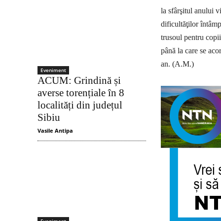
la sfârşitul anului 
dificultăţilor întâ
trusoul pentru copi
până la care se acor
an. (A.M.)
Eveniment
ACUM: Grindină și
averse torențiale în 8
localități din județul
Sibiu
Vasile Antipa