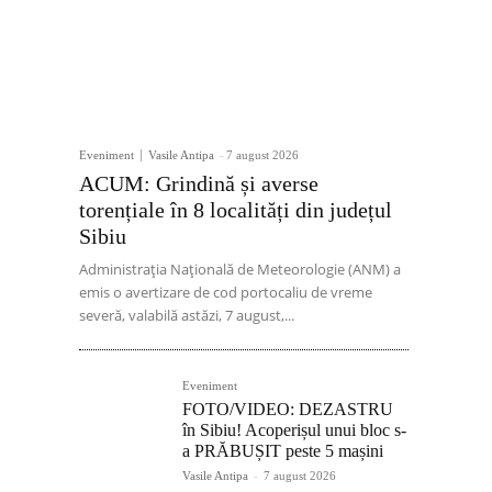
Eveniment
Vasile Antipa
-
7 august 2026
ACUM: Grindină și averse
torențiale în 8 localități din județul
Sibiu
Administrația Națională de Meteorologie (ANM) a
emis o avertizare de cod portocaliu de vreme
severă, valabilă astăzi, 7 august,...
Eveniment
FOTO/VIDEO: DEZASTRU
în Sibiu! Acoperișul unui bloc s-
a PRĂBUȘIT peste 5 mașini
Vasile Antipa
-
7 august 2026