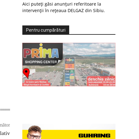
Aici puteți găsi anunțuri referitoare la
intervenții în rețeaua DELGAZ din Sibiu.
Pentru cumpărături
mător
lativ