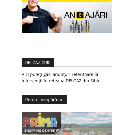
DELGAZ GRID
Aici puteți găsi anunțuri referitoare la
intervenții în rețeaua DELGAZ din Sibiu.
Pentru cumpărături