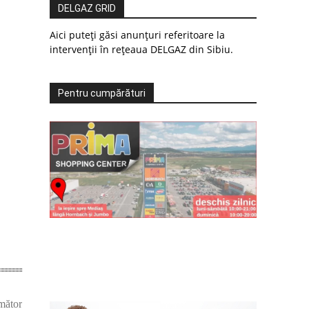
DELGAZ GRID
Aici puteți găsi anunțuri referitoare la
intervenții în rețeaua DELGAZ din Sibiu.
Pentru cumpărături
mător