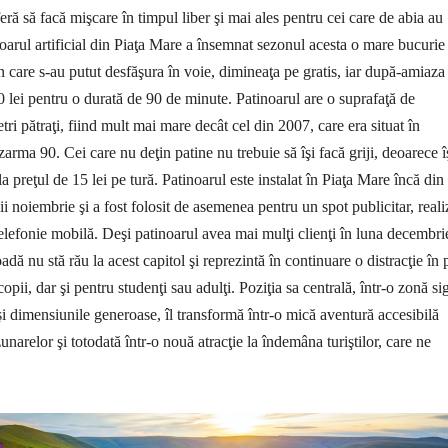
eră să facă mişcare în timpul liber şi mai ales pentru cei care de abia au
noarul artificial din Piaţa Mare a însemnat sezonul acesta o mare bucurie 
n care s-au putut desfăşura în voie, dimineaţa pe gratis, iar după-amiaza 
 lei pentru o durată de 90 de minute. Patinoarul are o suprafaţă de
i pătraţi, fiind mult mai mare decât cel din 2007, care era situat în
arma 90. Cei care nu deţin patine nu trebuie să îşi facă griji, deoarece î
la preţul de 15 lei pe tură.
Patinoarul este instalat în Piaţa Mare încă din
nii noiembrie şi a fost folosit de asemenea pentru un spot publicitar, reali
lefonie mobilă. Deşi patinoarul avea mai mulţi clienţi în luna decembri
oadă nu stă rău la acest capitol şi reprezintă în continuare o distracţie în 
copii, dar şi pentru studenţi sau adulţi. Poziţia sa centrală, într-o zonă si
şi dimensiunile generoase, îl transformă într-o mică aventură accesibilă
narelor şi totodată într-o nouă atracţie la îndemâna turiştilor, care ne