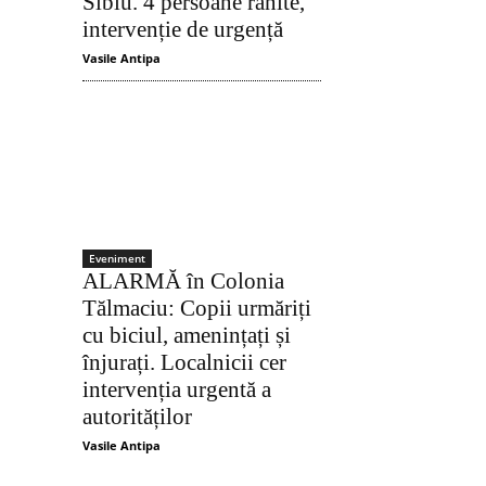
Sibiu. 4 persoane rănite,
intervenție de urgență
Vasile Antipa
Eveniment
ALARMĂ în Colonia
Tălmaciu: Copii urmăriți
cu biciul, amenințați și
înjurați. Localnicii cer
intervenția urgentă a
autorităților
Acțiune
Vasile Antipa