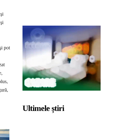
şi
şi
şi pot
zat
e,
plus,
gură,
Ultimele știri