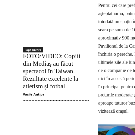
Pentru cei care pref
aşteptat iarna, pati
totodată un spaţiu î
seara pe suma de 10
aproximativ 900 metr
Pavilionul de la Caz
Fapt Divers
închiria o pereche, 
FOTO/VIDEO: Copiii
ultimele zile ale lu
din Mediaș au făcut
spectacol în Taiwan.
de o companie de te
Rezultate excelente la
nici în această peri
atletism și fotbal
în principal pentru 
Vasile Antipa
preţurile moderate 
aproape tuturor buzu
vizitează oraşul.