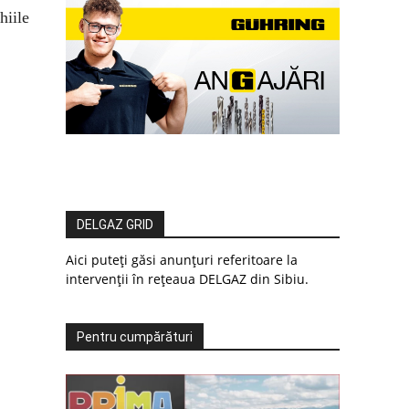
hiile
DELGAZ GRID
Aici puteți găsi anunțuri referitoare la
intervenții în rețeaua DELGAZ din Sibiu.
Pentru cumpărături