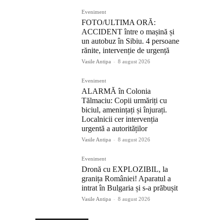
Eveniment
FOTO/ULTIMA ORĂ:
ACCIDENT între o mașină și
un autobuz în Sibiu. 4 persoane
rănite, intervenție de urgență
Vasile Antipa
-
8 august 2026
Eveniment
ALARMĂ în Colonia
Tălmaciu: Copii urmăriți cu
biciul, amenințați și înjurați.
Localnicii cer intervenția
urgentă a autorităților
Vasile Antipa
-
8 august 2026
Eveniment
Dronă cu EXPLOZIBIL, la
granița României! Aparatul a
intrat în Bulgaria și s-a prăbușit
Vasile Antipa
-
8 august 2026