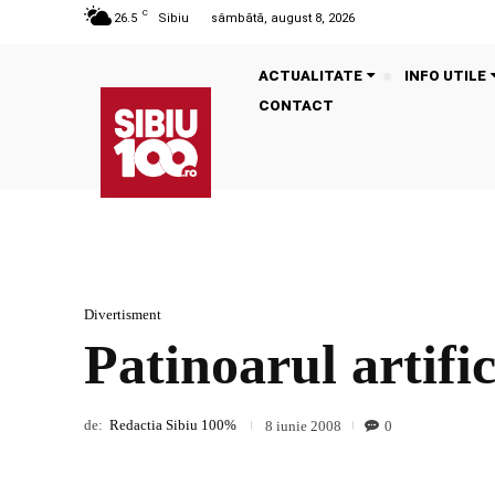
C
26.5
Sibiu
sâmbătă, august 8, 2026
ACTUALITATE
INFO UTILE
CONTACT
Divertisment
Patinoarul artific
de:
Redactia Sibiu 100%
0
8 iunie 2008