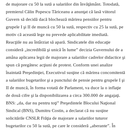
de majorare cu 50 la sută a salariilor din învăţământ. Totodată,
premierul Călin Popescu Tăriceanu a anunţat că lasă viitorul
Guvern să decidă dacă blochează mărirea pensiilor pentru
grupele I şi II de muncă cu 50 la sută, respectiv cu 25 la sută, pe
motiv că această lege nu prevede aplicabilitate imediată.
Reacţiile nu au întârziat să apară. Sindicatele din educaţie
consideră „incredibilă şi unică în lume” decizia Guvernului de a
amâna aplicarea legii de majorare a salariilor cadrelor didactice şi
spun că pregătesc acţiuni de protest. Conform unei analize
înaintată Preşedinţiei, Executivul susţine că mărirea concomitentă
a salariilor bugetarilor şi a punctului de pensie pentru grupele I şi
II de muncă, în forma votată de Parlament, va duce la o inflaţie
de două cifre şi la disponibilizarea a circa 300.000 de angajaţi.
BNS: „da, dar nu pentru toţi” Preşedintele Blocului Naţional
Sindical (BNS), Dumitru Costin, a declarat că nu susţine
solicitările CNSLR Frăţia de majorare a salariilor tuturor
bugetarilor cu 50 la sută, pe care le consideră „aberante”. În