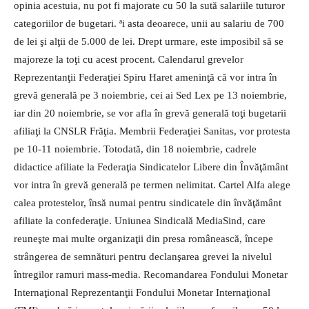
opinia acestuia, nu pot fi majorate cu 50 la sută salariile tuturor
categoriilor de bugetari. ªi asta deoarece, unii au salariu de 700
de lei şi alţii de 5.000 de lei. Drept urmare, este imposibil să se
majoreze la toţi cu acest procent. Calendarul grevelor
Reprezentanţii Federaţiei Spiru Haret ameninţă că vor intra în
grevă generală pe 3 noiembrie, cei ai Sed Lex pe 13 noiembrie,
iar din 20 noiembrie, se vor afla în grevă generală toţi bugetarii
afiliaţi la CNSLR Frăţia. Membrii Federaţiei Sanitas, vor protesta
pe 10-11 noiembrie. Totodată, din 18 noiembrie, cadrele
didactice afiliate la Federaţia Sindicatelor Libere din Învăţământ
vor intra în grevă generală pe termen nelimitat. Cartel Alfa alege
calea protestelor, însă numai pentru sindicatele din învăţământ
afiliate la confederaţie. Uniunea Sindicală MediaSind, care
reuneşte mai multe organizaţii din presa românească, începe
strângerea de semnături pentru declanşarea grevei la nivelul
întregilor ramuri mass-media. Recomandarea Fondului Monetar
Internaţional Reprezentanţii Fondului Monetar Internaţional