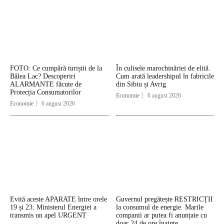
FOTO: Ce cumpără turiștii de la
În culisele marochinăriei de elită.
Bâlea Lac? Descoperiri
Cum arată leadershipul în fabricile
ALARMANTE făcute de
din Sibiu și Avrig
Protecția Consumatorilor
Economie
6 august 2026
Economie
6 august 2026
Evită aceste APARATE între orele
Guvernul pregătește RESTRICȚII
19 și 23: Ministerul Energiei a
la consumul de energie. Marile
transmis un apel URGENT
companii ar putea fi anunțate cu
doar 24 de ore înainte