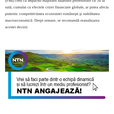
(FMI) cred că impactul majorării salariilor profesorilor cu 50 la
sută, cumulat cu efectele crizei financiare globale, ar putea afecta
puternic competitivitatea economiei româneşti şi stabilitatea
macroeconomică. Drept urmare, se recomandă reanalizarea
acestei decizii.