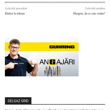
Articolul precedent
Articolul următor
Război în tribune
Mergem, da cu cine votăm?
DELGAZ GRID