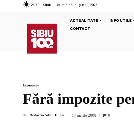
C
26.7
Sibiu
duminică, august 9, 2026
ACTUALITATE
INFO UTILE
CONTACT
Economie
Fără impozite pe
de:
Redactia Sibiu 100%
0
14 martie 2008