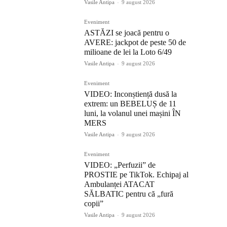
Vasile Antipa
-
9 august 2026
Eveniment
ASTĂZI se joacă pentru o
AVERE: jackpot de peste 50 de
milioane de lei la Loto 6/49
Vasile Antipa
-
9 august 2026
Eveniment
VIDEO: Inconștiență dusă la
extrem: un BEBELUȘ de 11
luni, la volanul unei mașini ÎN
MERS
Vasile Antipa
-
9 august 2026
Eveniment
VIDEO: „Perfuzii” de
PROSTIE pe TikTok. Echipaj al
Ambulanței ATACAT
SĂLBATIC pentru că „fură
copii”
Vasile Antipa
-
9 august 2026