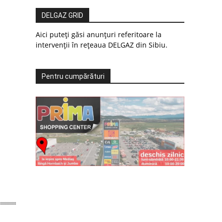
DELGAZ GRID
Aici puteți găsi anunțuri referitoare la
intervenții în rețeaua DELGAZ din Sibiu.
Pentru cumpărături