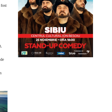
 fost
t,
 de
un