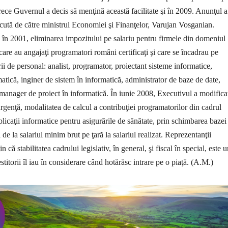
arece Guvernul a decis să menţină această facilitate şi în 2009. Anunţul a
cută de către ministrul Economiei şi Finanţelor, Varujan Vosganian.
 în 2001, eliminarea impozitului pe salariu pentru firmele din domeniul
care au angajaţi programatori români certificaţi şi care se încadrau pe
ii de personal: analist, programator, proiectant sisteme informatice,
atică, inginer de sistem în informatică, administrator de baze de date,
 manager de proiect în informatică.
În iunie 2008, Executivul a modifica
rgenţă, modalitatea de calcul a contribuţiei programatorilor din cadrul
plicaţii informatice pentru asigurările de sănătate, prin schimbarea bazei
i de la salariul minim brut pe ţară la salariul realizat. Reprezentanţii
n că stabilitatea cadrului legislativ, în general, şi fiscal în special, este 
estitorii îl iau în considerare când hotărăsc intrare pe o piaţă. (A.M.)