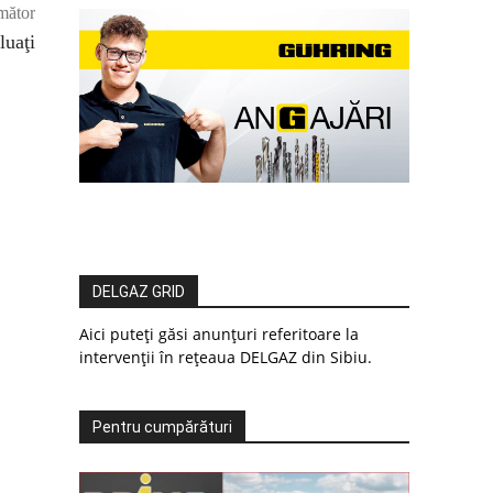
mător
luaţi
DELGAZ GRID
Aici puteți găsi anunțuri referitoare la
intervenții în rețeaua DELGAZ din Sibiu.
Pentru cumpărături