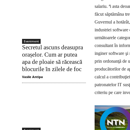
salariu. ªi asta deo
făcut săptămâna tre
Guvernul a hotărât,
industriei software 
următoarele categor
Eveniment
consultant în inform
Secretul ascuns deasupra
inginer software şi
orașelor. Cum ar putea
apa de ploaie să răcească
prin ordonanţă de u
blocurile în zilele de foc
producătorilor de a
calcul a contribuţie
Vasile Antipa
patronatelor IT susţi
criteriu pe care inv