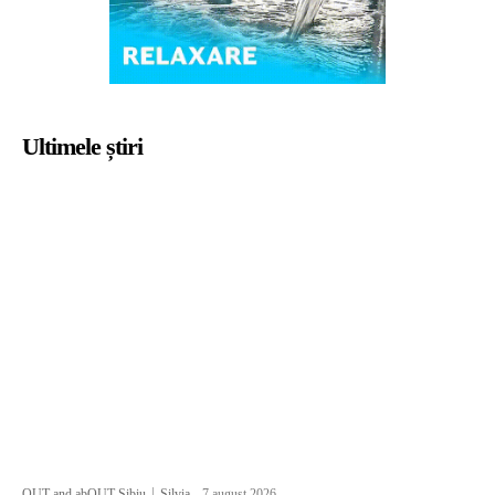
Ultimele știri
OUT and abOUT Sibiu
Silvia
-
7 august 2026