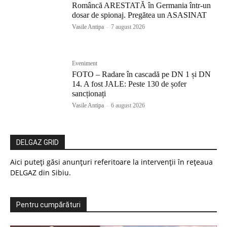
Româncă ARESTATĂ în Germania într-un
dosar de spionaj. Pregătea un ASASINAT
Vasile Antipa
-
7 august 2026
Eveniment
FOTO – Radare în cascadă pe DN 1 și DN
14. A fost JALE: Peste 130 de șofer
sancționați
Vasile Antipa
-
6 august 2026
DELGAZ GRID
Aici puteți găsi anunțuri referitoare la intervenții în rețeaua
DELGAZ din Sibiu.
Pentru cumpărături