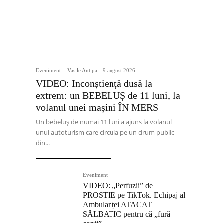
Eveniment
Vasile Antipa
-
9 august 2026
VIDEO: Inconștiență dusă la
extrem: un BEBELUȘ de 11 luni, la
volanul unei mașini ÎN MERS
Un bebeluș de numai 11 luni a ajuns la volanul
unui autoturism care circula pe un drum public
din...
Eveniment
VIDEO: „Perfuzii” de
PROSTIE pe TikTok. Echipaj al
Ambulanței ATACAT
SĂLBATIC pentru că „fură