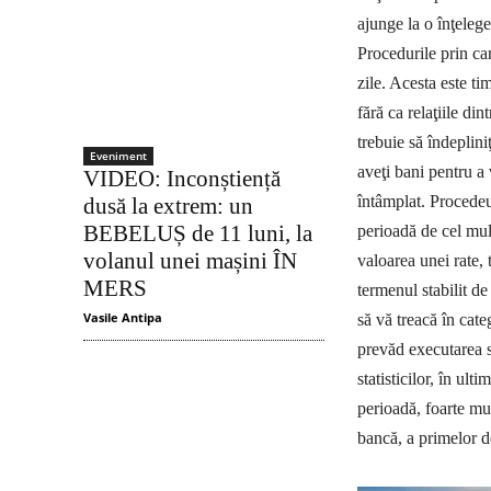
ajunge la o înţeleger
Procedurile prin car
zile. Acesta este ti
fără ca relaţiile di
trebuie să îndeplini
Eveniment
aveţi bani pentru a v
VIDEO: Inconștiență
întâmplat.
Procedeu
dusă la extrem: un
BEBELUȘ de 11 luni, la
perioadă de cel mult
volanul unei mașini ÎN
valoarea unei rate, 
MERS
termenul stabilit d
Vasile Antipa
să vă treacă în cate
prevăd executarea si
statisticilor, în ult
perioadă, foarte mul
bancă, a primelor d