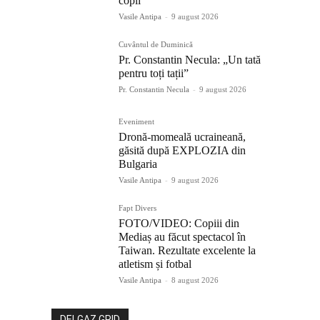
copii”
Vasile Antipa
-
9 august 2026
Cuvântul de Duminică
Pr. Constantin Necula: „Un tată
pentru toți tații”
Pr. Constantin Necula
-
9 august 2026
Eveniment
Dronă-momeală ucraineană,
găsită după EXPLOZIA din
Bulgaria
Vasile Antipa
-
9 august 2026
Fapt Divers
FOTO/VIDEO: Copiii din
Mediaș au făcut spectacol în
Taiwan. Rezultate excelente la
atletism și fotbal
Vasile Antipa
-
8 august 2026
DELGAZ GRID