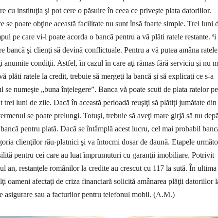
e cu instituţia şi pot cere o păsuire în ceea ce priveşte plata datoriilor.
e se poate obţine această facilitate nu sunt însă foarte simple. Trei luni 
mpul pe care vi-l poate acorda o bancă pentru a vă plăti ratele restante. ªi
ntre bancă şi clienţi să devină conflictuale. Pentru a vă putea amâna ratele
ţi anumite condiţii. Astfel, în cazul în care aţi rămas fără serviciu şi nu 
ă plăti ratele la credit, trebuie să mergeţi la bancă şi să explicaţi ce s-a
l se numeşte „buna înţelegere”. Banca vă poate scuti de plata ratelor pe
 trei luni de zile. Dacă în această perioadă reuşiţi să plătiţi jumătate din
termenul se poate prelungi. Totuşi, trebuie să aveţi mare girjă să nu depă
e bancă pentru plată. Dacă se întâmplă acest lucru, cel mai probabil banc
goria clienţilor rău-platnici şi va întocmi dosar de daună. Etapele următ
lită pentru cei care au luat împrumuturi cu garanţii imobiliare. Potrivit
imul an, restanţele românilor la credite au crescut cu 117 la sută. În ultima
ţi oameni afectaţi de criza financiară solicită amânarea plăţii datoriilor l
e asigurare sau a facturilor pentru telefonul mobil. (A.M.)