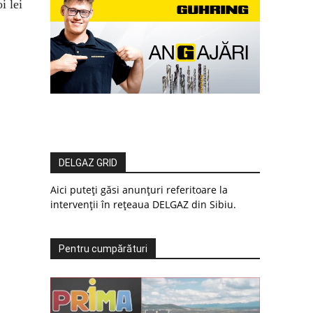
i lei
DELGAZ GRID
Aici puteți găsi anunțuri referitoare la
intervenții în rețeaua DELGAZ din Sibiu.
Pentru cumpărături