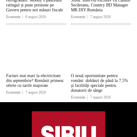
retrogradare. Moody’s păstrează
Sibiu: Interviu exclusiv cu Cătălin
ratingul și pune presiune pe
Secăreanu, Country BD Manager
Guvern pentru noi măsuri fiscale
MR.DIY România
Economie
8 august 2026
Economie
7 august 2026
Facturi mai mari la electricitate
O nouă oportunitate pentru
din septembrie? Românii primesc
români: dobânzi de până la 7,5%
oferte cu tarife majorate
și facilități speciale pentru
donatorii de sânge
Economie
7 august 2026
Economie
7 august 2026