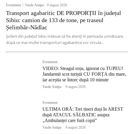
Eveniment
Vasile Antipa
-
9 august 2026
Transport agabaritic DE PROPORȚII în județul
Sibiu: camion de 133 de tone, pe traseul
Șelimbăr-Nădlac
Șoferii din județul Sibiu trebuie să fie atenți în perioada următoare,
după ce mai multe transporturi agabaritice vor circula...
Eveniment
VIDEO: Steagul roșu, ignorat cu TUPEU!
Jandarmii scot turiștii CU FORȚA din mare,
iar aceștia se întorc după 10 minute
Vasile Antipa
-
9 august 2026
Eveniment
ULTIMA ORĂ: Trei tineri duși în AREST
după ATACUL SĂLBATIC asupra
„Ambulanței care fură copii”
Vasile Antipa
-
9 august 2026