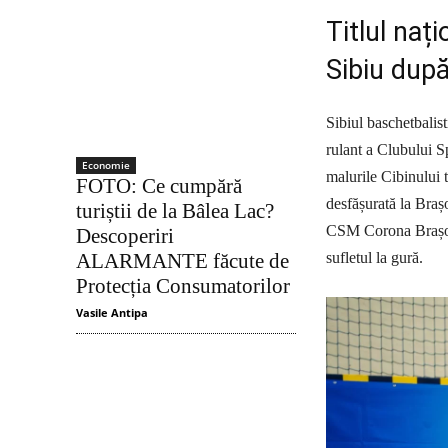
Titlul naț
Sibiu după
Sibiul baschetbalis
rulant a Clubului S
Economie
malurile Cibinului t
FOTO: Ce cumpără
desfășurată la Brașo
turiștii de la Bâlea Lac?
CSM Corona Brașov, 
Descoperiri
sufletul la gură.
ALARMANTE făcute de
Protecția Consumatorilor
Vasile Antipa