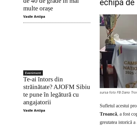
de 40 de grade în mai
echipă de 
multe orașe
Vasile Antipa
Eveniment
Te-ai întors din
străinătate? AJOFM Sibiu
sursa foto FB Dano Tro
te pune în legătură cu
angajatorii
Sufletul acestui pro
Vasile Antipa
Troancă
, a fost c
greutatea istorică a