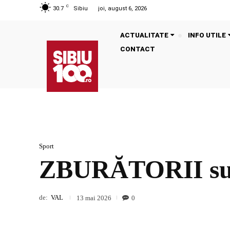
C
30.7
Sibiu
joi, august 6, 2026
ACTUALITATE
INFO UTILE
CONTACT
Sport
ZBURĂTORII su
de:
VAL
0
13 mai 2026