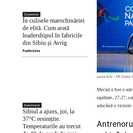
Economie
În culisele marochinăriei
de elită. Cum arată
leadershipul în fabricile
din Sibiu și Avrig
Publicitate
sursa foto – FB Clubul
Meciul a fost o ade
egalitate, 27-27, ca
aducând o victorie i
Eveniment
Sibiul a ajuns, joi, la
37°C resimțite.
Antrenorul
Temperaturile au trecut