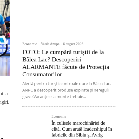
Economie
Vasile Antipa
-
6 august 2026
FOTO: Ce cumpără turiștii de la
Bâlea Lac? Descoperiri
ALARMANTE făcute de Protecția
Consumatorilor
Alertă pentru turiști: controale dure la Bâlea Lac.
ANPC a descoperit produse expirate și nereguli
at la
grave.Vacanțele la munte trebuie...
giri,
Economie
În culisele marochinăriei de
elită. Cum arată leadershipul în
fabricile din Sibiu și Avrig