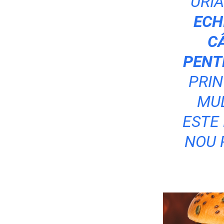
URIA
ECH
C
PENTR
PRIN
MUL
ESTE 
NOU 