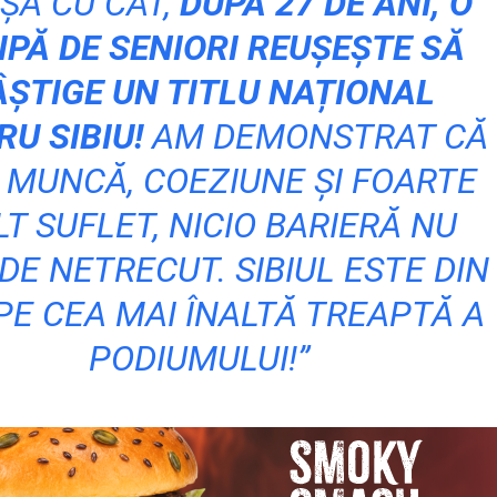
ȘĂ CU CÂT,
DUPĂ 27 DE ANI, O
IPĂ DE SENIORI REUȘEȘTE SĂ
ÂȘTIGE UN TITLU NAȚIONAL
U SIBIU!
AM DEMONSTRAT CĂ
 MUNCĂ, COEZIUNE ȘI FOARTE
T SUFLET, NICIO BARIERĂ NU
DE NETRECUT. SIBIUL ESTE DIN
PE CEA MAI ÎNALTĂ TREAPTĂ A
PODIUMULUI!”