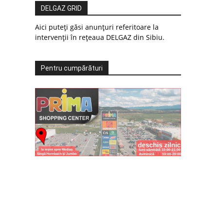
DELGAZ GRID
Aici puteți găsi anunțuri referitoare la
intervenții în rețeaua DELGAZ din Sibiu.
Pentru cumpărături