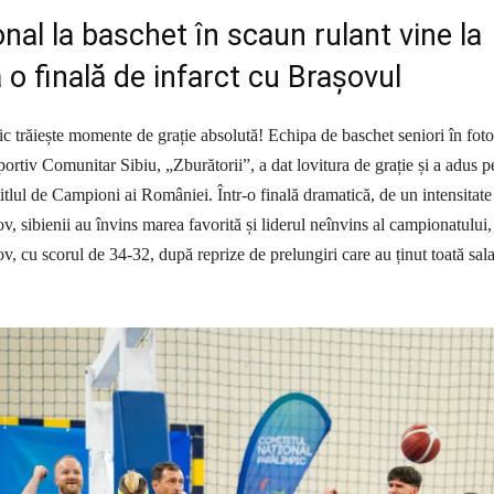
ional la baschet în scaun rulant vine la
 o finală de infarct cu Brașovul
tic trăiește momente de grație absolută! Echipa de baschet seniori în foto
portiv Comunitar Sibiu, „Zburătorii”, a dat lovitura de grație și a adus p
itlul de Campioni ai României. Într-o finală dramatică, de un intensitate 
v, sibienii au învins marea favorită și liderul neînvins al campionatului,
cu scorul de 34-32, după reprize de prelungiri care au ținut toată sal