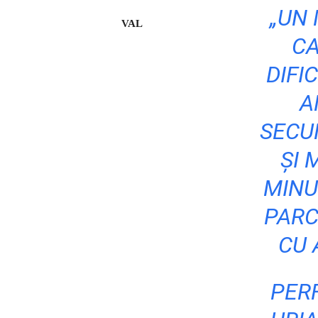
„UN 
VAL
CA
DIFI
A
SECU
ȘI 
MINU
PARC
CU 
PER