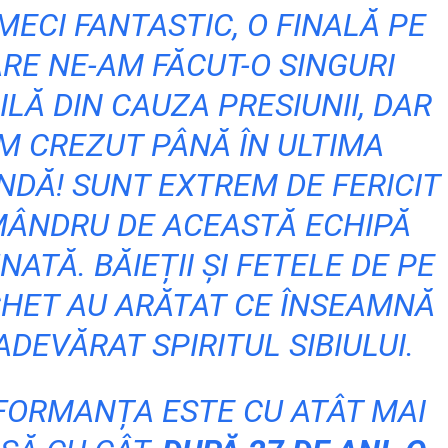
MECI FANTASTIC, O FINALĂ PE
RE NE-AM FĂCUT-O SINGURI
CILĂ DIN CAUZA PRESIUNII, DAR
M CREZUT PÂNĂ ÎN ULTIMA
NDĂ! SUNT EXTREM DE FERICIT
MÂNDRU DE ACEASTĂ ECHIPĂ
NATĂ. BĂIEȚII ȘI FETELE DE PE
HET AU ARĂTAT CE ÎNSEAMNĂ
ADEVĂRAT SPIRITUL SIBIULUI.
FORMANȚA ESTE CU ATÂT MAI