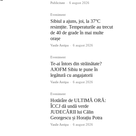
”
Publicitate
-
6 august 2026
Eveniment
Sibiul a ajuns, joi, la 37°C
resimțite. Temperaturile au trecut
de 40 de grade în mai multe
orașe
Vasile Antipa
-
6 august 2026
Eveniment
Te-ai întors din străinătate?
AJOFM Sibiu te pune în
legătură cu angajatorii
Vasile Antipa
-
6 august 2026
Eveniment
Hotărâre de ULTIMĂ ORĂ:
ÎCCJ dă undă verde
JUDECĂRII lui Călin
Georgescu și Horațiu Potra
Vasile Antipa
-
6 august 2026