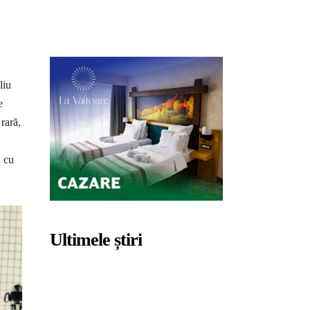
liu
e
rară,
a cu
Ultimele știri