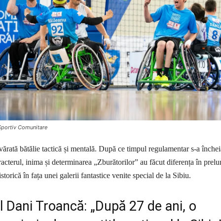
 Sportiv Comunitare
vărată bătălie tactică și mentală. După ce timpul regulamentar s-a închei
racterul, inima și determinarea „Zburătorilor” au făcut diferența în prelun
storică în fața unei galerii fantastice venite special de la Sibiu.
 Dani Troancă: „După 27 de ani, o