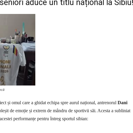
seniori aduce un titlu național la Sibiu!
ncă
iect și omul care a ghidat echipa spre aurul național, antrenorul
Dani
opleșit de emoție și extrem de mândru de sportivii săi. Acesta a subliniat
 acestei performanțe pentru întreg sportul sibian: