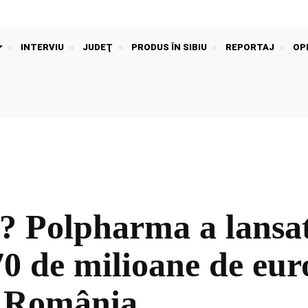
INTERVIU
JUDEŢ
PRODUS ÎN SIBIU
REPORTAJ
OPI
? Polpharma a lansat
70 de milioane de eur
n România