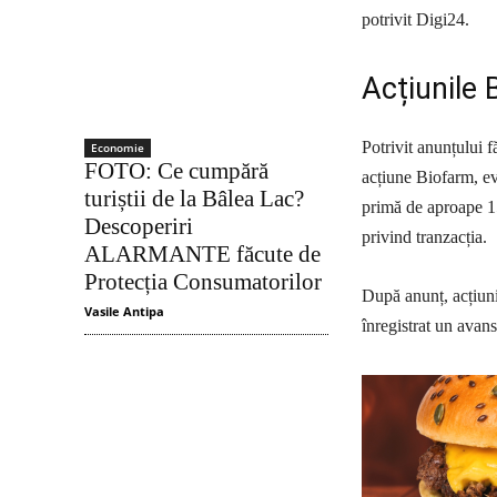
potrivit Digi24.
Acțiunile 
Potrivit anunțului 
Economie
FOTO: Ce cumpără
acțiune Biofarm, ev
turiștii de la Bâlea Lac?
primă de aproape 15%
Descoperiri
privind tranzacția.
ALARMANTE făcute de
Protecția Consumatorilor
După anunț, acțiuni
Vasile Antipa
înregistrat un avans