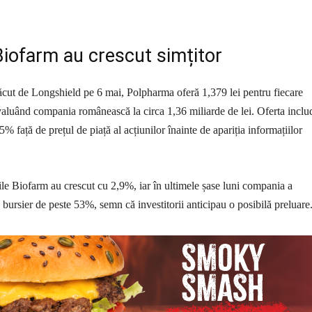
Biofarm au crescut simțitor
făcut de Longshield pe 6 mai, Polpharma oferă 1,379 lei pentru fiecare
aluând compania românească la circa 1,36 miliarde de lei. Oferta inclu
 față de prețul de piață al acțiunilor înainte de apariția informațiilor
le Biofarm au crescut cu 2,9%, iar în ultimele șase luni compania a
 bursier de peste 53%, semn că investitorii anticipau o posibilă preluare