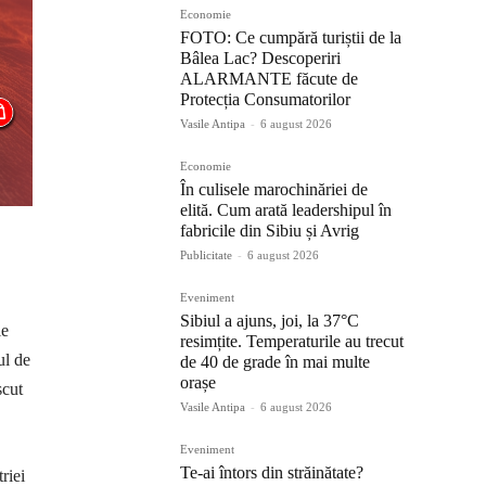
Economie
FOTO: Ce cumpără turiștii de la
Bâlea Lac? Descoperiri
ALARMANTE făcute de
Protecția Consumatorilor
Vasile Antipa
-
6 august 2026
Economie
În culisele marochinăriei de
elită. Cum arată leadershipul în
fabricile din Sibiu și Avrig
Publicitate
-
6 august 2026
Eveniment
Sibiul a ajuns, joi, la 37°C
ie
resimțite. Temperaturile au trecut
ul de
de 40 de grade în mai multe
orașe
scut
Vasile Antipa
-
6 august 2026
Eveniment
Te-ai întors din străinătate?
riei