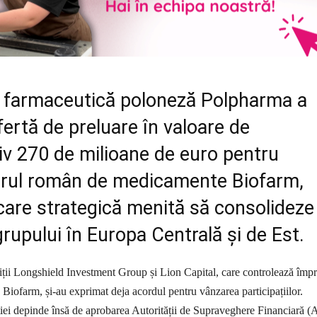
farmaceutică poloneză Polpharma a
fertă de preluare în valoare de
iv 270 de milioane de euro pentru
rul român de medicamente Biofarm,
care strategică menită să consolideze
rupului în Europa Centrală și de Est.
iții Longshield Investment Group și Lion Capital, care controlează împ
 Biofarm, și-au exprimat deja acordul pentru vânzarea participațiilor.
ției depinde însă de aprobarea Autorității de Supraveghere Financiară (