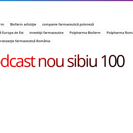
arm
Biofarm achiziție
companie farmaceutică poloneză
ă Europa de Est
investiții farmaceutice
Polpharma Biofarm
Polpharma Rom
tranzacție farmaceutică România
dcast nou sibiu 100