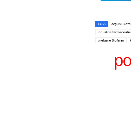
TAGS
acțiuni Biof
industrie farmaceutic
preluare Biofarm
po