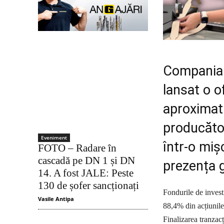
Compania 
lansat o o
aproximat
producăto
Eveniment
într-o miș
FOTO – Radare în
cascadă pe DN 1 și DN
prezența g
14. A fost JALE: Peste
130 de șofer sancționați
Fondurile de invest
Vasile Antipa
88,4% din acțiunile
Finalizarea tranzac