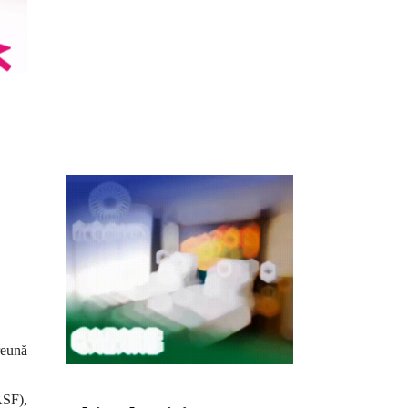
reună
ASF),