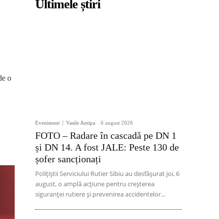
Ultimele știri
de o
Eveniment
Vasile Antipa
-
6 august 2026
FOTO – Radare în cascadă pe DN 1
.
și DN 14. A fost JALE: Peste 130 de
șofer sancționați
Polițiștii Serviciului Rutier Sibiu au desfășurat joi, 6
august, o amplă acțiune pentru creșterea
siguranței rutiere și prevenirea accidentelor...