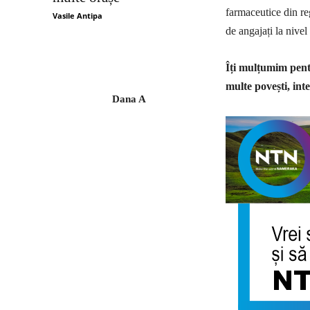
farmaceutice din re
Vasile Antipa
de angajați la nivel
Îți mulțumim pentr
multe povești, inte
Dana A