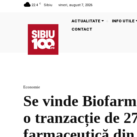
C
22.4
Sibiu
vineri, august 7, 2026
ACTUALITATE
INFO UTILE
CONTACT
Economie
Se vinde Biofarm
o tranzacție de 2
farmaceutică di