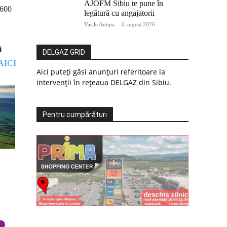
AJOFM Sibiu te pune în
.600
legătură cu angajatorii
Vasile Antipa
-
6 august 2026
i
DELGAZ GRID
AICI
Aici puteți găsi anunțuri referitoare la
intervenții în rețeaua DELGAZ din Sibiu.
Pentru cumpărături