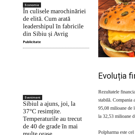
Economie
În culisele marochinăriei
de elită. Cum arată
leadershipul în fabricile
din Sibiu și Avrig
Publicitate
Evoluția f
Rezultatele financi
Eveniment
stabilă. Compania a
Sibiul a ajuns, joi, la
95,08 milioane de le
37°C resimțite.
la 32,53 milioane de
Temperaturile au trecut
de 40 de grade în mai
Polpharma este cel 
multe orașe