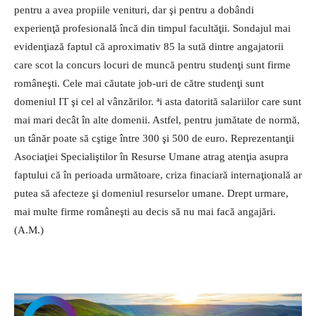
pentru a avea propiile venituri, dar şi pentru a dobândi
experienţă profesională încă din timpul facultăţii.
Sondajul mai
evidenţiază faptul că aproximativ 85 la sută dintre angajatorii
care scot la concurs locuri de muncă pentru studenţi sunt firme
româneşti. Cele mai căutate job-uri de către studenţi sunt
domeniul IT şi cel al vânzărilor. ªi asta datorită salariilor care sunt
mai mari decât în alte domenii. Astfel, pentru jumătate de normă,
un tânăr poate să cştige între 300 şi 500 de euro. Reprezentanţii
Asociaţiei Specialiştilor în Resurse Umane atrag atenţia asupra
faptului că în perioada următoare, criza finaciară internaţională ar
putea să afecteze şi domeniul resurselor umane. Drept urmare,
mai multe firme româneşti au decis să nu mai facă angajări.
(A.M.)