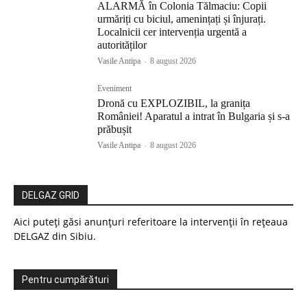
ALARMĂ în Colonia Tălmaciu: Copii
urmăriți cu biciul, amenințați și înjurați.
Localnicii cer intervenția urgentă a
autorităților
Vasile Antipa
-
8 august 2026
Eveniment
Dronă cu EXPLOZIBIL, la granița
României! Aparatul a intrat în Bulgaria și s-a
prăbușit
Vasile Antipa
-
8 august 2026
DELGAZ GRID
Aici puteți găsi anunțuri referitoare la intervenții în rețeaua
DELGAZ din Sibiu.
Pentru cumpărături