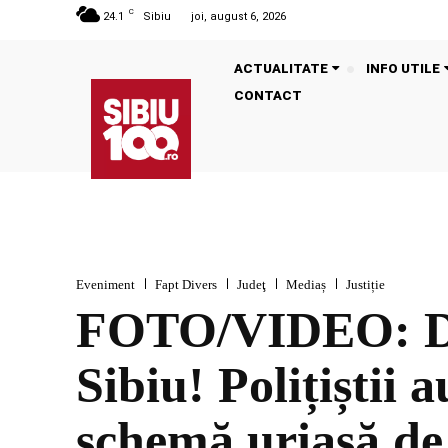
C
24.1
Sibiu
joi, august 6, 2026
ACTUALITATE
INFO UTILE
CONTACT
Eveniment
Fapt Divers
Judeţ
Mediaș
Justiție
FOTO/VIDEO: D
Sibiu! Polițiștii a
schemă uriașă de