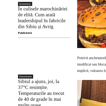
Economie
În culisele marochinăriei
de elită. Cum arată
leadershipul în fabricile
din Sibiu și Avrig
Publicitate
Potrivit anchetatori
modificat sau bloca
implicit, valoarea fa
Eveniment
Sibiul a ajuns, joi, la
37°C resimțite.
Temperaturile au trecut
de 40 de grade în mai
multe orașe