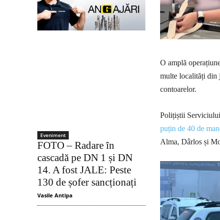
O amplă operațiune 
multe localități din
contoarelor.
Polițiștii Serviciu
puțin de 40 de man
Eveniment
Alma, Dârlos și M
FOTO – Radare în
cascadă pe DN 1 și DN
14. A fost JALE: Peste
130 de șofer sancționați
Vasile Antipa