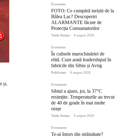
Economie
FOTO: Ce cumpără turiștii de la
Bâlea Lac? Descoperiri
ALARMANTE făcute de
Protecția Consumatorilor
Vasile Antipa
-
6 august 2026
Economie
În culisele marochinăriei de
elită. Cum arată leadershipul în
fabricile din Sibiu și Avrig
Publicitate
-
6 august 2026
 și,
Eveniment
Sibiul a ajuns, joi, la 37°C
resimțite. Temperaturile au trecut
de 40 de grade în mai multe
orașe
Vasile Antipa
-
6 august 2026
Eveniment
Te-ai întors din străinătate?