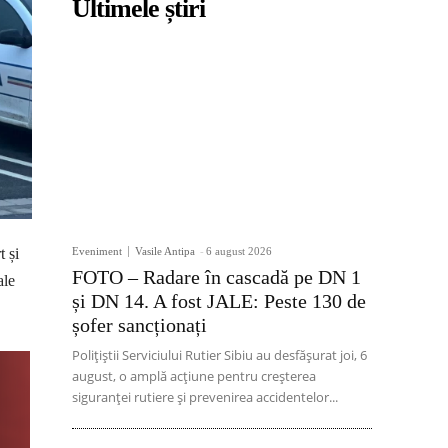
Ultimele știri
t și
Eveniment
Vasile Antipa
-
6 august 2026
FOTO – Radare în cascadă pe DN 1
ale
și DN 14. A fost JALE: Peste 130 de
șofer sancționați
Polițiștii Serviciului Rutier Sibiu au desfășurat joi, 6
august, o amplă acțiune pentru creșterea
siguranței rutiere și prevenirea accidentelor...