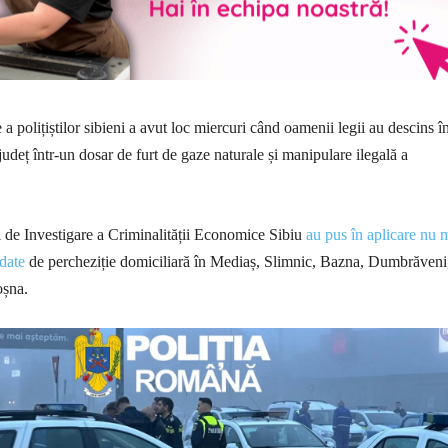
a polițiștilor sibieni a avut loc miercuri când oamenii legii au descins î
 județ într-un dosar de furt de gaze naturale și manipulare ilegală a
lui de Investigare a Criminalității Economice Sibiu
au pus în aplicare nu 
date
de percheziție domiciliară în Mediaș, Slimnic, Bazna, Dumbrăveni
oșna.