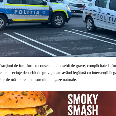
acțiuni de furt, furt cu consecințe deosebit de grave, complicitate la fur
 cu consecințe deosebit de grave, toate având legătură cu intervenții ileg
lor de măsurare a consumului de gaze naturale.