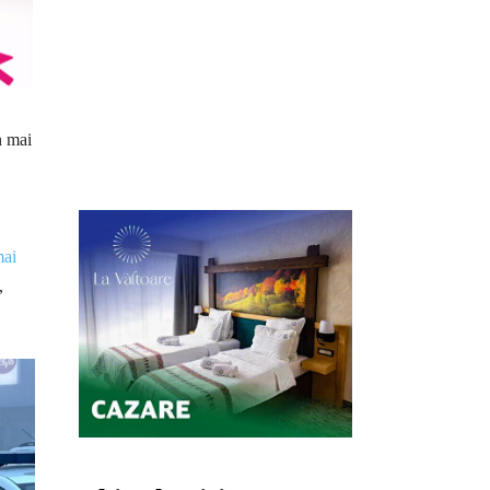
n mai
mai
,