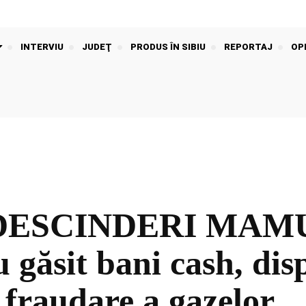
INTERVIU
JUDEŢ
PRODUS ÎN SIBIU
REPORTAJ
OPI
ESCINDERI MAMUT 
u găsit bani cash, disp
 fraudare a gazelor