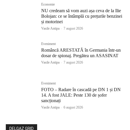
Economie
NU credeam să vom auzi așa ceva de la Ilie
Bolojan: ce se întâmplă cu prețurile benzinei
și motorinei
Vasile Antipa
-
7 august 2026
Eveniment
Româncă ARESTATĂ în Germania într-un
dosar de spionaj. Pregătea un ASASINAT
Vasile Antipa
-
7 august 2026
Eveniment
FOTO – Radare în cascadă pe DN 1 și DN
14. A fost JALE: Peste 130 de șofer
sancționați
Vasile Antipa
-
6 august 2026
DELGAZ GRID