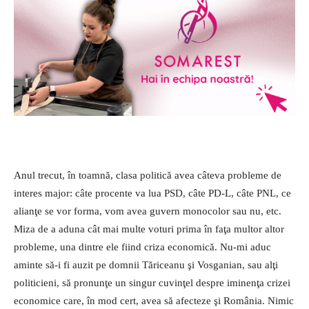
Anul trecut, în toamnă, clasa po­litică avea câteva probleme de
in­­teres major: câte procente va lua PSD, câte PD-L, câte PNL, ce
ali­an­ţe se vor forma, vom avea gu­vern monocolor sau nu, etc.
Miza de a aduna cât mai multe voturi prima în faţa multor altor
probleme, una dintre ele fiind criza economică. Nu-mi aduc
aminte să-i fi auzit pe domnii Tăriceanu şi Vosganian, sau alţi
politicieni, să pronunţe un singur cuvinţel despre iminenţa crizei
economice care, în mod cert, avea să afecteze şi România. Nimic