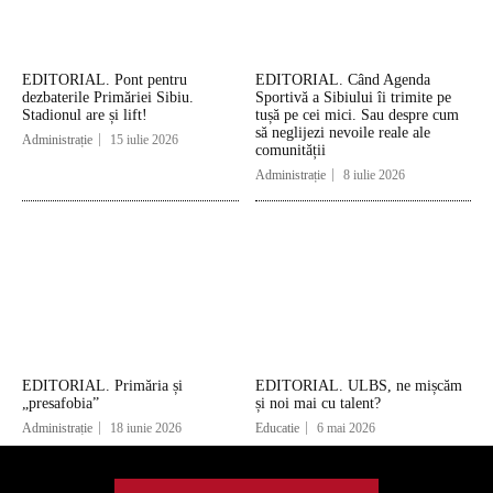
EDITORIAL. Pont pentru
EDITORIAL. Când Agenda
dezbaterile Primăriei Sibiu.
Sportivă a Sibiului îi trimite pe
Stadionul are și lift!
tușă pe cei mici. Sau despre cum
să neglijezi nevoile reale ale
Administrație
15 iulie 2026
comunității
Administrație
8 iulie 2026
EDITORIAL. Primăria și
EDITORIAL. ULBS, ne mișcăm
„presafobia”
și noi mai cu talent?
Administrație
18 iunie 2026
Educatie
6 mai 2026