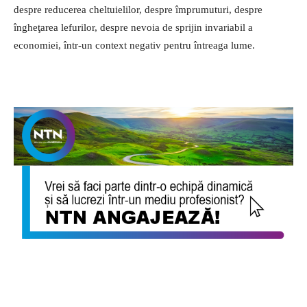
despre reducerea cheltuielilor, des­pre împrumuturi, despre
îngheţarea lefurilor, despre nevoia de sprijin invariabil a
economiei, într-un con­text negativ pentru întreaga lume.