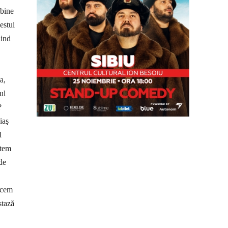
 bine
estui
ăind
a,
ul
?
iaş
l
utem
de
ucem
stază