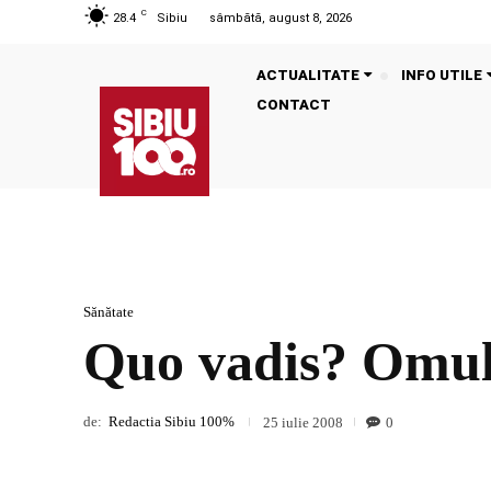
C
28.4
Sibiu
sâmbătă, august 8, 2026
ACTUALITATE
INFO UTILE
CONTACT
Sănătate
Quo vadis? Omul,
de:
Redactia Sibiu 100%
0
25 iulie 2008