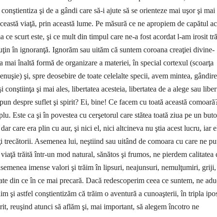
conştientiza şi de a gândi care să-i ajute să se orienteze mai uşor şi mai
această viaţă, prin această lume. Pe măsură ce ne apropiem de capătul ac
e scurt este, şi ce mult din timpul care ne-a fost acordat l-am irosit tr
ţin în ignoranţă. Igno­răm sau uităm că suntem coroana creaţiei divine-
a mai înaltă formă de organizare a materiei, în special cortexul (scoarţa
enuşie) şi, spre deosebire de toate celelalte specii, avem mintea, gândire
şi conştiinţa şi mai ales, libertatea acesteia, libertatea de a alege sau liber
pun despre suflet şi spirit? Ei, bine! Ce facem cu toată această comoară
lu. Este ca şi în povestea cu cerşetorul care stătea toată ziua pe un buto
ar care era plin cu aur, şi nici el, nici altcineva nu ştia acest lucru, iar e
ţi trecătorii. Asemenea lui, neştiind sau uitând de comoara cu care ne p
 viaţă trăită într-un mod natural, sănătos şi frumos, ne pierdem calitatea 
asemenea imense valori şi trăim în lipsuri, neajunsuri, nemulţumiri, griji,
tate din ce în ce mai precară. Dacă redescoperim ceea ce suntem, ne ad
m şi astfel conştientizăm că trăim o aventură a cunoaşterii, în tripla ipo
pirit, reuşind atunci să aflăm şi, mai important, să alegem încotro ne