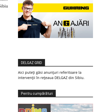
Sibiu
DELGAZ GRID
Aici puteți găsi anunțuri referitoare la
intervenții în rețeaua DELGAZ din Sibiu.
Pentru cumpărături