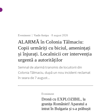
Eveniment
Vasile Antipa
-
8 august 2026
ALARMĂ în Colonia Tălmaciu:
Copii urmăriți cu biciul, amenințați
și înjurați. Localnicii cer intervenția
urgentă a autorităților
Semnal de alarmă transmis de locuitorii din
Colonia Tălmaciu, după un nou incident reclamat
în seara de 7 august...
Eveniment
Dronă cu EXPLOZIBIL, la
granița României! Aparatul a
intrat în Bulgaria și s-a prăbușit