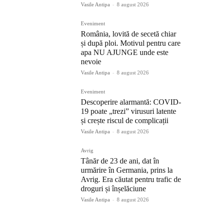
Vasile Antipa
-
8 august 2026
Eveniment
România, lovită de secetă chiar
și după ploi. Motivul pentru care
apa NU AJUNGE unde este
nevoie
Vasile Antipa
-
8 august 2026
Eveniment
Descoperire alarmantă: COVID-
19 poate „trezi” virusuri latente
și crește riscul de complicații
Vasile Antipa
-
8 august 2026
Avrig
Tânăr de 23 de ani, dat în
urmărire în Germania, prins la
Avrig. Era căutat pentru trafic de
droguri și înșelăciune
Vasile Antipa
-
8 august 2026