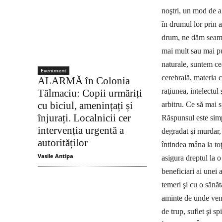
noştri, un mod de a 
în drumul lor prin 
drum, ne dăm seama c
mai mult sau mai pu
naturale, suntem ce
Eveniment
cerebrală, materia c
ALARMĂ în Colonia
raţiunea, intelectul 
Tălmaciu: Copii urmăriți
cu biciul, amenințați și
arbitru.
Ce să mai s
înjurați. Localnicii cer
Răspunsul este simp
intervenția urgentă a
degradat şi murdar, d
autorităților
întindea mâna la to
Vasile Antipa
asigura dreptul la o
beneficiari ai unei 
temeri şi cu o sănă
aminte de unde veni
de trup, suflet şi s