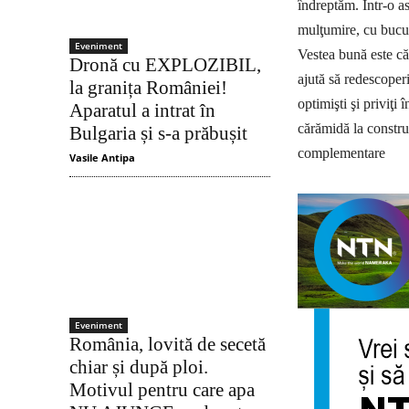
îndreptăm. Într-o as
mulţumire, cu bucuri
Eveniment
Vestea bună este că
Dronă cu EXPLOZIBIL,
ajută să redescoperiţ
la granița României!
optimişti şi priviţi
Aparatul a intrat în
cărămidă la construir
Bulgaria și s-a prăbușit
complementare
Vasile Antipa
Eveniment
România, lovită de secetă
chiar și după ploi.
Motivul pentru care apa