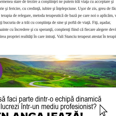
emenea stare de trezire a conştiinţei ne putem trăi viaţa cu acceptare şi
e şi fericire, cu credinţă, iubire şi înţelepciune. Uşor de zis, greu de fă
 terapia de relegare, metoda terapeutică de bază pe care noi o aplicăm, 
i bu­­curia de a trăi cu conştiinţa de sine şi poftă de viaţă. Fiţi, aşadar,
 înainte cu încredere şi cu speranţă, conştienţi fiind că fiecare alegere dev
ea propriei realităţi în care intraţi. Vali Stanciu terapeut atestat în terapi