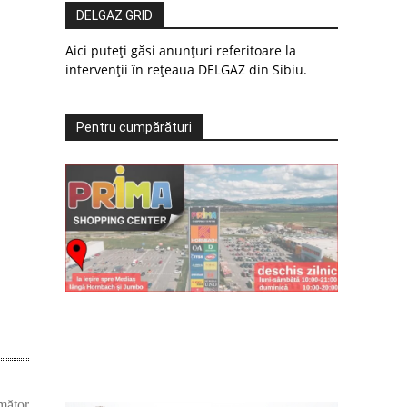
DELGAZ GRID
Aici puteți găsi anunțuri referitoare la
intervenții în rețeaua DELGAZ din Sibiu.
Pentru cumpărături
mător