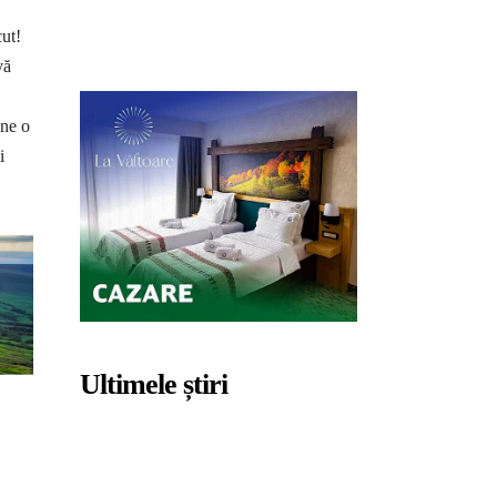
cut!
vă
ine o
i
Ultimele știri