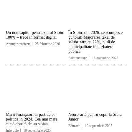
Un nou capitol pentru ziarul Sibiu
În Sibiu, din 2026, se scumpește
100% – trece în format digital
gunoiul! Majorarea taxei de
salubrizare cu 22%, pusă de
Anunțuri proiecte
25 februarie 2026
municipalitate în dezbatere
publică
Administrație
15 noiembrie 2025
Marii finanțatori ai partidelor
Neuro-artă pentru copii la Sibiu
politice în 2024. Cea mai mare
Junior
sumă donată de un sibian
Educatie
10 septembrie 2025
Info utile
19 septembrie 2025