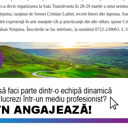
e, s-a decis organizarea la Sala Transilvania în 28-29 martie a unui semin
njutsu, susţinut de Sensei Cristian Laiber, recent întors din Japonia. Su
ără experienţă în arte marţiale cât şi prac­ticanţii din alte stiluri, spune Cri
kan Ninjutsu. Înscrie­rile se fac telefo­nic, la numărul 0722-239063. L.V