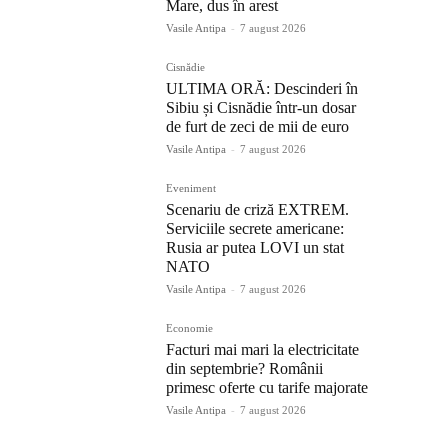
Mare, dus în arest
Vasile Antipa
-
7 august 2026
Cisnădie
ULTIMA ORĂ: Descinderi în
Sibiu și Cisnădie într-un dosar
de furt de zeci de mii de euro
Vasile Antipa
-
7 august 2026
Eveniment
Scenariu de criză EXTREM.
Serviciile secrete americane:
Rusia ar putea LOVI un stat
NATO
Vasile Antipa
-
7 august 2026
Economie
Facturi mai mari la electricitate
din septembrie? Românii
primesc oferte cu tarife majorate
Vasile Antipa
-
7 august 2026