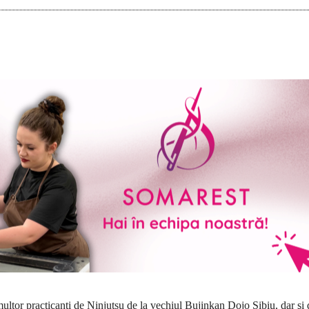
multor prac­ticanţi de Ninjutsu de la vechiul Bujinkan Dojo Sibiu, dar şi 