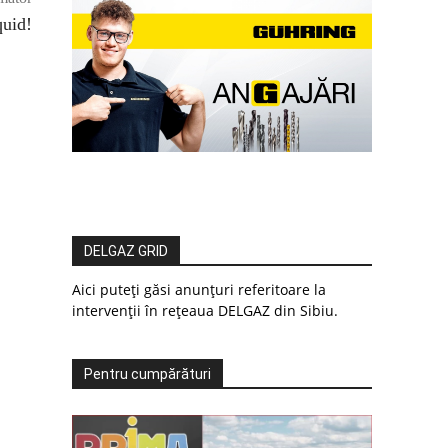
quid!
DELGAZ GRID
Aici puteți găsi anunțuri referitoare la
intervenții în rețeaua DELGAZ din Sibiu.
Pentru cumpărături