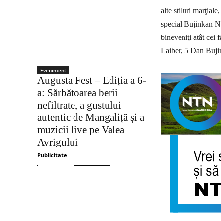
alte stiluri marţial
special Bujinkan Ni
bineveniţi atât cei f
Laiber, 5 Dan Bujin
Eveniment
Augusta Fest – Ediția a 6-
a: Sărbătoarea berii
nefiltrate, a gustului
autentic de Mangaliță și a
muzicii live pe Valea
Avrigului
Publicitate