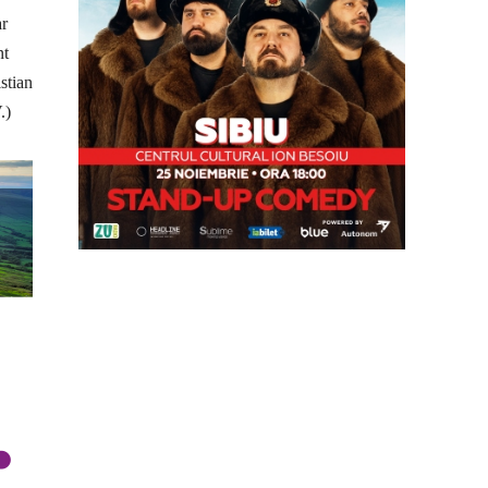
ar
nt
­stian
.)