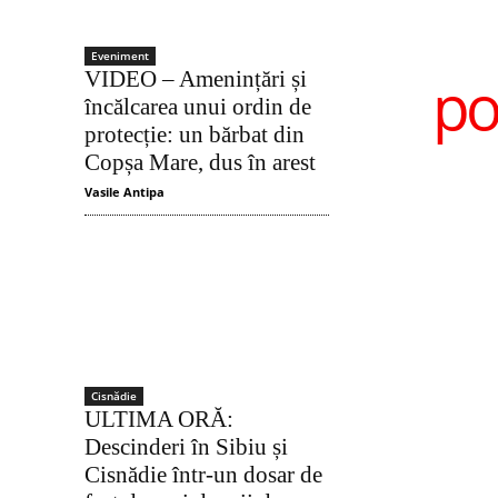
Eveniment
po
VIDEO – Amenințări și
încălcarea unui ordin de
protecție: un bărbat din
Copșa Mare, dus în arest
Vasile Antipa
Cisnădie
ULTIMA ORĂ:
Descinderi în Sibiu și
Cisnădie într-un dosar de