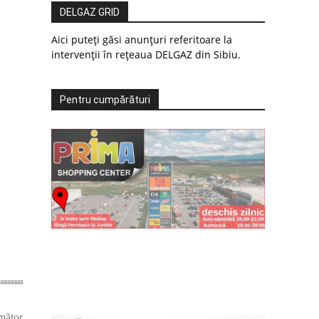
DELGAZ GRID
Aici puteți găsi anunțuri referitoare la
intervenții în rețeaua DELGAZ din Sibiu.
Pentru cumpărături
mător