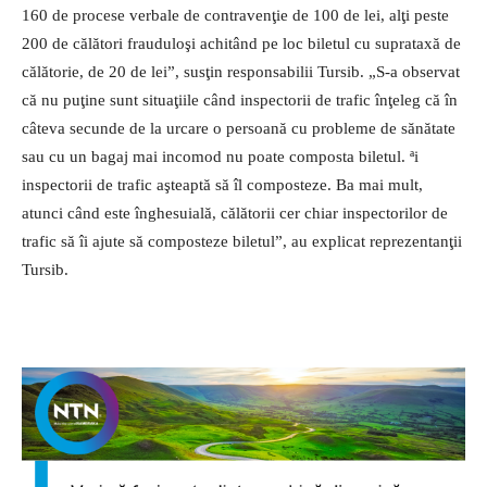
160 de procese verbale de contravenţie de 100 de lei, alţi peste
200 de călători frauduloşi achitând pe loc biletul cu suprataxă de
călătorie, de 20 de lei”, susţin responsabilii Tursib.
„S-a observat
că nu puţine sunt situaţiile când inspectorii de trafic înţeleg că în
câteva secunde de la urcare o persoană cu probleme de sănătate
sau cu un bagaj mai incomod nu poate composta biletul. ªi
inspectorii de trafic aşteaptă să îl composteze. Ba mai mult,
atunci când este înghesuială, călătorii cer chiar inspectorilor de
trafic să îi ajute să composteze biletul”, au explicat reprezentanţii
Tursib.