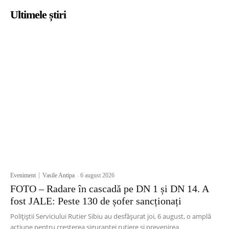
Ultimele știri
Eveniment
Vasile Antipa
-
6 august 2026
FOTO – Radare în cascadă pe DN 1 și DN 14. A
fost JALE: Peste 130 de șofer sancționați
Polițiștii Serviciului Rutier Sibiu au desfășurat joi, 6 august, o amplă
acțiune pentru creșterea siguranței rutiere și prevenirea