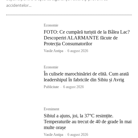
accidentelor...
Economie
FOTO: Ce cumpără turiștii de la Bâlea Lac?
Descoperiri ALARMANTE făcute de
Protecția Consumatorilor
Vasile Antipa
-
6 august 2026
Economie
În culisele marochinăriei de elită. Cum arată
leadershipul în fabricile din Sibiu și Avrig
Publicitate
-
6 august 2026
Eveniment
Sibiul a ajuns, joi, la 37°C resimțite.
Temperaturile au trecut de 40 de grade în mai
multe orașe
Vasile Antipa
-
6 august 2026