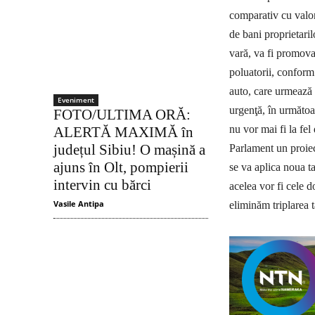
comparativ cu valori
de bani proprietaril
vară, va fi promovat
poluatorii, conform
auto, care urmează 
Eveniment
urgenţă, în următoa
FOTO/ULTIMA ORĂ:
nu vor mai fi la fe
ALERTĂ MAXIMĂ în
județul Sibiu! O mașină a
Parlament un proiect
ajuns în Olt, pompierii
se va aplica noua t
intervin cu bărci
acelea vor fi cele 
Vasile Antipa
eliminăm triplarea 