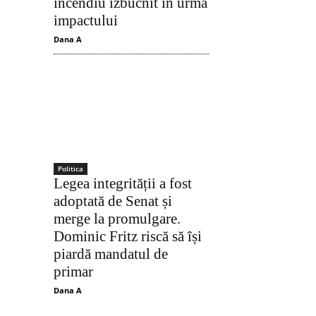
incendiu izbucnit în urma
impactului
Dana A
Politica
Legea integrității a fost
adoptată de Senat și
merge la promulgare.
Acțiune
Dominic Fritz riscă să își
piardă mandatul de
primar
Dana A