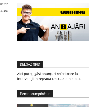
mător
marea
DELGAZ GRID
Aici puteți găsi anunțuri referitoare la
intervenții în rețeaua DELGAZ din Sibiu.
Pentru cumpărături