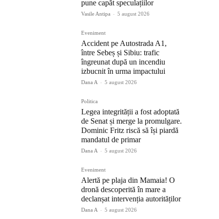
pune capăt speculațiilor
Vasile Antipa
-
5 august 2026
Eveniment
Accident pe Autostrada A1,
între Sebeș și Sibiu: trafic
îngreunat după un incendiu
izbucnit în urma impactului
Dana A
-
5 august 2026
Politica
Legea integrității a fost adoptată
de Senat și merge la promulgare.
Dominic Fritz riscă să își piardă
mandatul de primar
Dana A
-
5 august 2026
Eveniment
Alertă pe plaja din Mamaia! O
dronă descoperită în mare a
declanșat intervenția autorităților
Dana A
-
5 august 2026