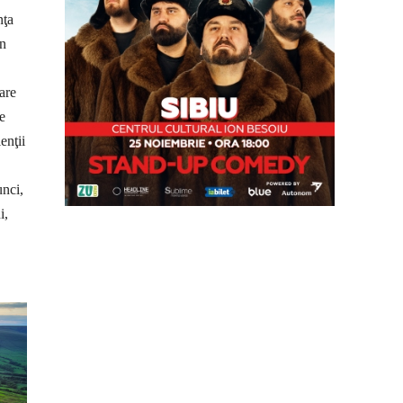
nţa
în
are
e
enţii
unci,
i,