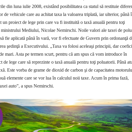
le din luna iulie 2008, existând posibilitatea ca statul să restituie difere
or de vehicule care au achitat taxa la valoarea triplată, iar ulterior, până 
 un proiect de lege prin care va fi instituită o taxă anuală pentru toţi
 ministrului Me­diului, Nicolae Nemirschi. Noile valori ale taxei de polu
să fie aplicată până în vară, vor fi efectuate de Guvern prin ordonanţă d
rea şedinţă a Executivului.
„Taxa va folosi aceleaşi principii, dar coefici
l de mari. Asta pe termen scurt, pentru că am spus că vom introduce în
 de lege care să reprezinte o taxă anuală pentru toţi poluatorii. Până at
axă. Este vorba de grame de dioxid de carbon şi de capacitatea motorulu
două elemente care se vor lua în calculul noii taxe. Acum în prima fază,
taxei auto”, a spus Nemirschi.