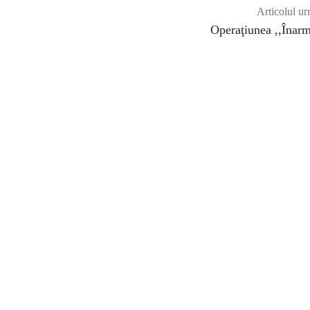
Articolul ur
Operaţiunea ,,Înar