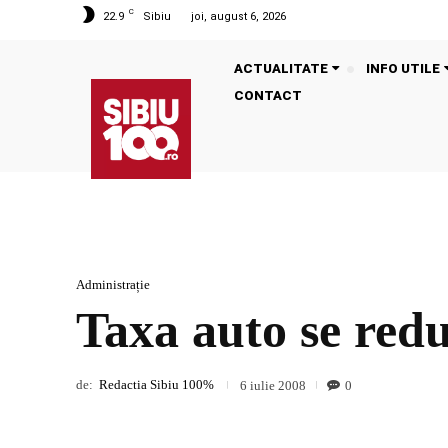
C
22.9
Sibiu
joi, august 6, 2026
ACTUALITATE
INFO UTILE
CONTACT
Administrație
Taxa auto se red
de:
Redactia Sibiu 100%
0
6 iulie 2008