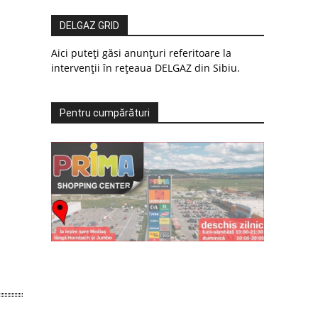
DELGAZ GRID
Aici puteți găsi anunțuri referitoare la
intervenții în rețeaua DELGAZ din Sibiu.
Pentru cumpărături