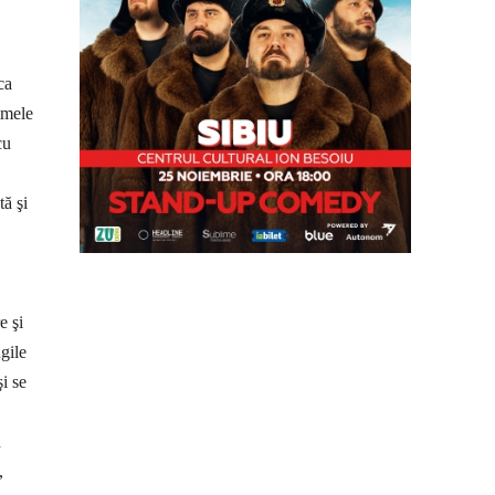
ca
imele
cu
tă şi
e şi
ngile
şi se
n
,