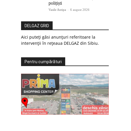
polițiști
Vasile Antipa
-
6 august 2026
DELGAZ GRID
Aici puteți găsi anunțuri referitoare la
intervenții în rețeaua DELGAZ din Sibiu.
Pentru cumpărături