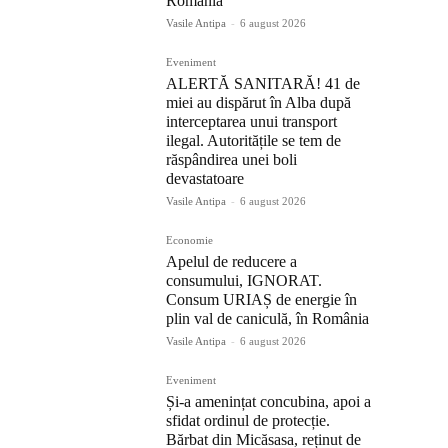
România
Vasile Antipa
-
6 august 2026
Eveniment
ALERTĂ SANITARĂ! 41 de
miei au dispărut în Alba după
interceptarea unui transport
ilegal. Autoritățile se tem de
răspândirea unei boli
devastatoare
Vasile Antipa
-
6 august 2026
Economie
Apelul de reducere a
consumului, IGNORAT.
Consum URIAȘ de energie în
plin val de caniculă, în România
Vasile Antipa
-
6 august 2026
Eveniment
Și-a amenințat concubina, apoi a
sfidat ordinul de protecție.
Bărbat din Micăsasa, reținut de