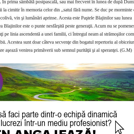
oc. În prima sâm­bătă postpascală, sau mai frecvent în lu­nea de după Du­m
ii la cimitir în memoria celor din ,,satul fără nume. Se duc pe morminte
colivă, vin şi lumâ­nări aprinse. Acesta este Paştele Blajinilor sau lunea
ea Bla­jinilor este o punte nesfârşită peste generaţii. Acum nu se pomene
ţi pe linia ascendentă a unei familii, ci întregul neam al strămoşilor com
 Albii. Acestea sunt doar câteva sec­venţe din bogatul repertoriu al obiceiur
are aşează venirea primăverii sub semnul purităţii şi al speranţei. (G.M)