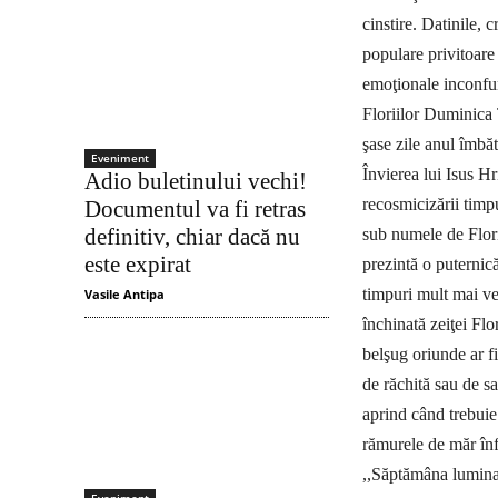
cinstire. Datinile, c
populare privitoare 
emoţionale in­confu
Floriilor Duminica 
şase zile anul îmbă
Eveniment
Învierea lui Isus Hr
Adio buletinului vechi!
recosmicizării timp
Documentul va fi retras
definitiv, chiar dacă nu
sub numele de Florii
este expirat
prezintă o puternică
timpuri mult mai vec
Vasile Antipa
închinată zeiţei Flo
belşug oriunde ar fi
de răchită sau de sa
aprind când trebuie 
rămurele de măr înflo
,,Săp­­­tă­mâna lumi­n