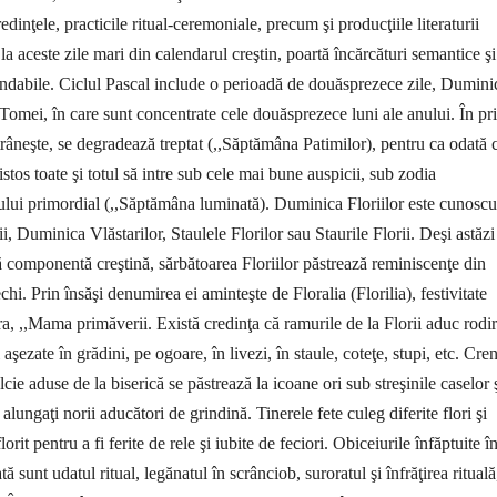
redinţele, prac­ticile ritual-ceremoniale, precum şi producţiile literaturii
la aceste zile mari din calendarul creştin, poartă încăr­cături semantice şi
ndabile. Ciclul Pascal include o perioadă de douăsprezece zile, Dumini
Tomei, în care sunt concentrate cele douăsprezece luni ale anului. În pr
trâneşte, se degradează treptat (,,Săptămâna Patimilor), pentru ca odată 
istos toate şi totul să intre sub cele mai bune auspicii, sub zodia
ului primordial (,,Săptămâna luminată).
Duminica Floriilor este cunos­cu
, Duminica Vlăstarilor, Staulele Florilor sau Staurile Florii. Deşi astăzi
 com­ponentă creştină, sărbătoarea Flo­riilor păstrează reminiscenţe din
hi. Prin însăşi denumirea ei aminteşte de Floralia (Florilia), festivitate
ra, ,,Mama primăverii. Există credinţa că ramurile de la Florii aduc rodir
 aşezate în grădini, pe ogoare, în livezi, în staule, coteţe, stupi, etc. Cre
lcie aduse de la biserică se păstrează la icoane ori sub streşinile caselor 
alungaţi norii aducători de grindină. Tinerele fete culeg diferite flori şi
rit pentru a fi ferite de rele şi iubite de feciori. Obiceiurile în­făp­tuite î
ată sunt udatul ri­tual, legănatul în scrân­ciob, surora­tul şi înfrăţirea ri­tuală