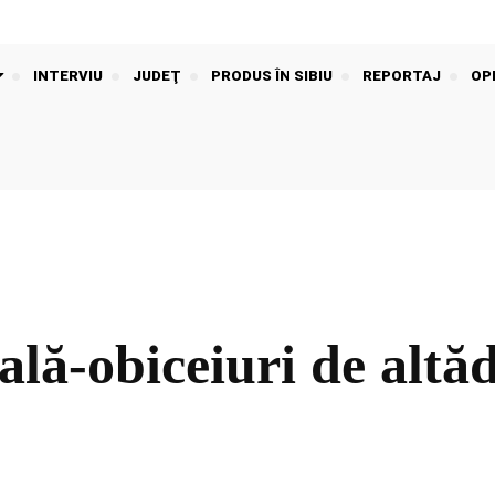
INTERVIU
JUDEŢ
PRODUS ÎN SIBIU
REPORTAJ
OPI
lă-obiceiuri de altă