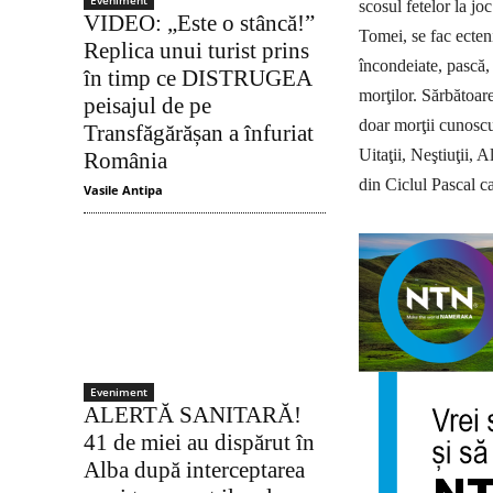
Eveniment
scosul fetelor la j
VIDEO: „Este o stâncă!”
Tomei, se fac ecten
Replica unui turist prins
încondeiate, pască, 
în timp ce DISTRUGEA
morţilor. Sărbătoar
peisajul de pe
doar morţii cunoscu
Transfăgărășan a înfuriat
Uita­ţii, Neştiuţii,
România
din Ciclul Pascal c
Vasile Antipa
Eveniment
ALERTĂ SANITARĂ!
41 de miei au dispărut în
Alba după interceptarea