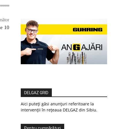
mător
de 10
DELGAZ GRID
Aici puteți găsi anunțuri referitoare la
intervenții în rețeaua DELGAZ din Sibiu.
Pentru cumpărături