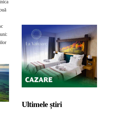
inica
 ouă
sc
uni:
ilor
Ultimele știri