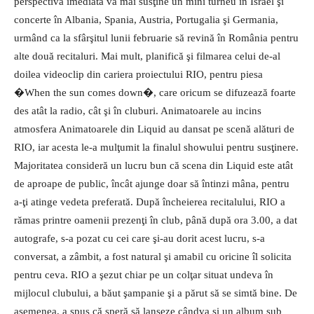
perspectiva imediată va mai susţine un mini turneu în Israel şi
concerte în Albania, Spania, Austria, Portugalia şi Germania,
urmând ca la sfârşitul lunii februarie să revină în România pentru
alte două recitaluri. Mai mult, planifică şi filmarea celui de-al
doilea videoclip din cariera proiectului RIO, pentru piesa
�When the sun comes down�, care oricum se difuzează foarte
des atât la radio, cât şi în cluburi. Animatoarele au incins
atmosfera Animatoarele din Liquid au dansat pe scenă alături de
RIO, iar acesta le-a mulţumit la fi­nalul showului pentru susţinere.
Majoritatea consideră un lucru bun că scena din Liquid este atât
de aproape de public, încât ajunge doar să întinzi mâna, pentru
a-ţi atinge vedeta preferată. După încheierea recitalului, RIO a
rămas printre oamenii prezenţi în club, până după ora 3.00, a dat
autografe, s-a pozat cu cei care şi-au dorit acest lucru, s-a
conversat, a zâmbit, a fost natural şi amabil cu oricine îl solicita
pentru ceva. RIO a şezut chiar pe un colţar situat undeva în
mijlocul clubului, a băut şampanie şi a părut să se simtă bine. De
asemenea, a spus că speră să lanseze cândva şi un album sub