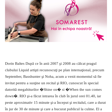
Dorin Baltes După ce în anii 2007 şi 2008 au călcat pragul
clubului Liquid artişti recunoscuţi pe plan internaţional, precum
September, Basshunter şi Noha, acum a venit momentul să fie
invitat pentru a susţine un recital şi RIO, cunoscut în special
datorită megahiturilor �Shine on� si �When the sun comes
down�. RIO şi-a făcut intrarea în club în jurul orei 01.40, iar
peste aproximativ 15 minute şi-a început şi recitalul, care a durat
în jur de 30 de minute şi care a bucurat publicul la culme. El a