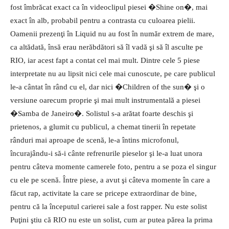
fost îmbrăcat exact ca în videoclipul piesei �Shine on�, mai
exact în alb, probabil pentru a contrasta cu culoarea pielii.
Oamenii prezenţi în Liquid nu au fost în număr extrem de mare,
ca altădată, însă erau nerăbdători să îl vadă şi să îl asculte pe
RIO, iar acest fapt a contat cel mai mult. Dintre cele 5 piese
interpretate nu au lipsit nici cele mai cunoscute, pe care publicul
le-a cântat în rând cu el, dar nici �Children of the sun� şi o
versiune oarecum proprie şi mai mult instrumentală a piesei
�Samba de Janeiro�. Solistul s-a arătat foarte deschis şi
prietenos, a glumit cu publicul, a chemat tinerii în repetate
rânduri mai aproape de scenă, le-a întins microfonul,
încurajându-i să-i cânte refrenurile pieselor şi le-a luat unora
pentru câteva momente camerele foto, pentru a se poza el singur
cu ele pe scenă. Între piese, a avut şi câteva momente în care a
făcut rap, activitate la care se pricepe extraordinar de bine,
pentru că la începutul carierei sale a fost rapper. Nu este solist
Puţini ştiu că RIO nu este un solist, cum ar putea părea la prima