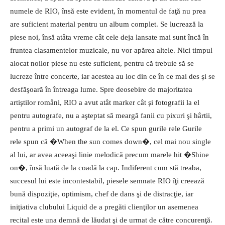
numele de RIO, însă este evident, în momentul de faţă nu prea
are suficient material pentru un album complet. Se lucrează la
piese noi, însă atâta vreme cât cele deja lansate mai sunt încă în
fruntea clasamentelor muzicale, nu vor apărea altele. Nici timpul
alocat noilor piese nu este suficient, pentru că trebuie să se
lucreze între concerte, iar acestea au loc din ce în ce mai des şi se
desfăşoară în întreaga lume. Spre deosebire de majoritatea
artiştilor români, RIO a avut atât marker cât şi fotografii la el
pentru autografe, nu a aşteptat să meargă fanii cu pixuri şi hârtii,
pentru a primi un autograf de la el. Ce spun gurile rele Gurile
rele spun că �When the sun comes down�, cel mai nou single
al lui, ar avea aceeaşi linie melodică precum marele hit �Shine
on�, însă luată de la coadă la cap. Indiferent cum stă treaba,
succesul lui este incontestabil, piesele semnate RIO îţi creează
bună dispoziţie, optimism, chef de dans şi de distracţie, iar
iniţiativa clubului Liquid de a pregăti clienţilor un asemenea
recital este una demnă de lăudat şi de urmat de către concurenţă.