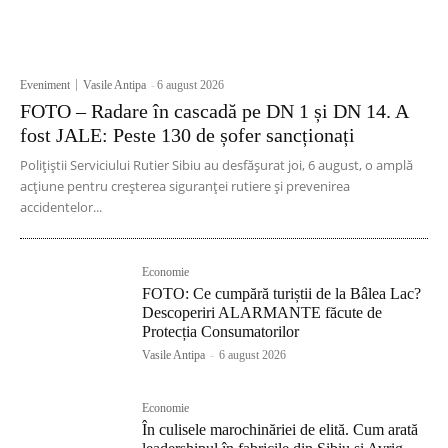
Eveniment
Vasile Antipa
-
6 august 2026
FOTO – Radare în cascadă pe DN 1 și DN 14. A
fost JALE: Peste 130 de șofer sancționați
Polițiștii Serviciului Rutier Sibiu au desfășurat joi, 6 august, o amplă
acțiune pentru creșterea siguranței rutiere și prevenirea
accidentelor...
Economie
FOTO: Ce cumpără turiștii de la Bâlea Lac?
Descoperiri ALARMANTE făcute de
Protecția Consumatorilor
Vasile Antipa
-
6 august 2026
Economie
În culisele marochinăriei de elită. Cum arată