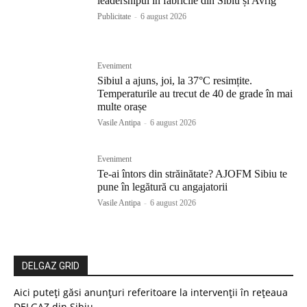
leadershipul în fabricile din Sibiu și Avrig
Publicitate
-
6 august 2026
Eveniment
Sibiul a ajuns, joi, la 37°C resimțite.
Temperaturile au trecut de 40 de grade în mai
multe orașe
Vasile Antipa
-
6 august 2026
Eveniment
Te-ai întors din străinătate? AJOFM Sibiu te
pune în legătură cu angajatorii
Vasile Antipa
-
6 august 2026
DELGAZ GRID
Aici puteți găsi anunțuri referitoare la intervenții în rețeaua
DELGAZ din Sibiu.