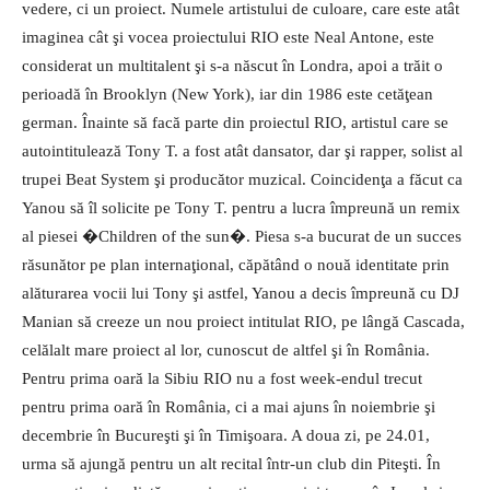
vedere, ci un proiect. Nu­mele artistului de culoare, care este atât
imaginea cât şi vocea proiectului RIO este Neal Antone, este
considerat un multitalent şi s-a născut în Londra, apoi a trăit o
perioadă în Brooklyn (New York), iar din 1986 este cetăţean
german. Înainte să facă parte din proiectul RIO, artistul care se
autointitulează Tony T. a fost atât dansator, dar şi rapper, solist al
trupei Beat System şi producător muzical. Coincidenţa a făcut ca
Yanou să îl solicite pe Tony T. pentru a lucra împreună un remix
al piesei �Children of the sun�. Piesa s-a bucurat de un succes
răsunător pe plan internaţional, căpătând o nouă identitate prin
alăturarea vocii lui Tony şi astfel, Yanou a decis împreună cu DJ
Manian să creeze un nou proiect intitulat RIO, pe lângă Cascada,
celălalt mare proiect al lor, cunoscut de altfel şi în România.
Pentru prima oară la Sibiu RIO nu a fost week-endul trecut
pentru prima oară în România, ci a mai ajuns în noiembrie şi
decembrie în Bucureşti şi în Timişoara. A doua zi, pe 24.01,
urma să ajungă pentru un alt recital într-un club din Piteşti. În