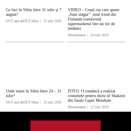
Ce faci în Sibiu între 31 iulie și 7
VIDEO – Coșul roz care spune
august?
„Sunt singur”: noul trend din
Finlanda transformă
OUT and abOUT Sibiu
31 iulie 2026
supermarketul într-un loc de
întâlniri
Divertisment
24 iulie 2026
Unde ieșim în Sibiu între 24 – 31
FOTO: O româncă a realizat
iulie?
costumele pentru show-ul Shakirei
din finala Cupei Mondiale
OUT and abOUT Sibiu
24 iulie 2026
Divertisment
22 iulie 2026